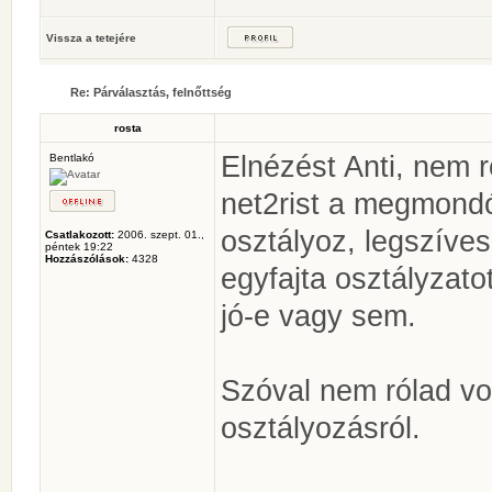
Vissza a tetejére
Re: Párválasztás, felnőttség
rosta
Elnézést Anti, nem r
Bentlakó
net2rist a megmondó
osztályoz, legszíve
Csatlakozott:
2006. szept. 01.,
péntek 19:22
Hozzászólások:
4328
egyfajta osztályzato
jó-e vagy sem.
Szóval nem rólad vo
osztályozásról.