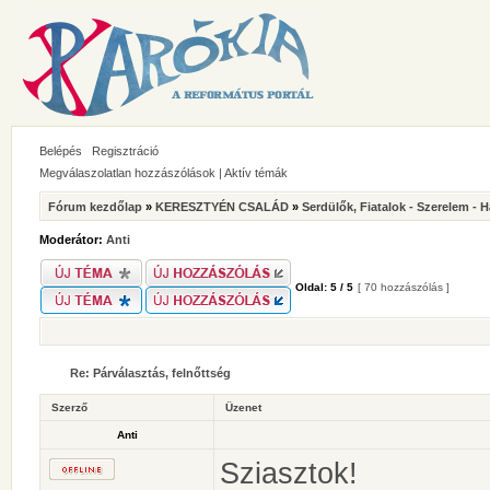
Belépés
Regisztráció
Megválaszolatlan hozzászólások
|
Aktív témák
Fórum kezdőlap
»
KERESZTYÉN CSALÁD
»
Serdülők, Fiatalok - Szerelem - 
Moderátor:
Anti
Oldal:
5
/
5
[ 70 hozzászólás ]
Re: Párválasztás, felnőttség
Szerző
Üzenet
Anti
Sziasztok!