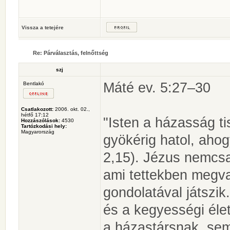
Vissza a tetejére
Re: Párválasztás, felnőttség
szj
Máté ev. 5:27–30
Bentlakó
Csatlakozott:
2006. okt. 02.,
hétfő 17:12
"Isten a házasság t
Hozzászólások:
4530
Tartózkodási hely:
Magyarország
gyökérig hatol, ahog
2,15). Jézus nemcsa
ami tettekben megval
gondolatával játszik
és a kegyességi éle
a házastársnak, sem 