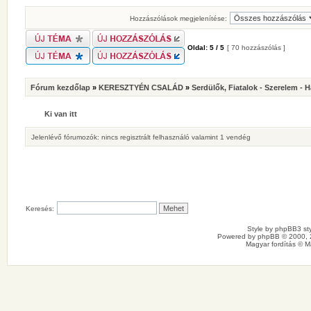
Hozzászólások megjelenítése:
Oldal:
5
/
5
[ 70 hozzászólás ]
Fórum kezdőlap
»
KERESZTYÉN CSALÁD
»
Serdülők, Fiatalok - Szerelem - 
Ki van itt
Jelenlévő fórumozók: nincs regisztrált felhasználó valamint 1 vendég
Keresés:
Style by
phpBB3 sty
Powered by
phpBB
© 2000, 
Magyar fordítás ©
M