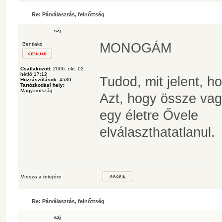
Re: Párválasztás, felnőttség
szj
MONOGÁM
Bentlakó
Csatlakozott:
2006. okt. 02.,
hétfő 17:12
Tudod, mit jelent, h
Hozzászólások:
4530
Tartózkodási hely:
Magyarország
Azt, hogy össze vag
egy életre Ővele
elválaszthatatlanul.
Vissza a tetejére
Re: Párválasztás, felnőttség
szj