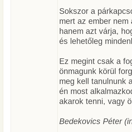
Sokszor a párkapcs
mert az ember nem 
hanem azt várja, ho
és lehetőleg mindenk
Ez megint csak a fo
önmagunk körül forgá
meg kell tanulnunk az
én most alkalmazko
akarok tenni, vagy ö
Bedekovics Péter (in