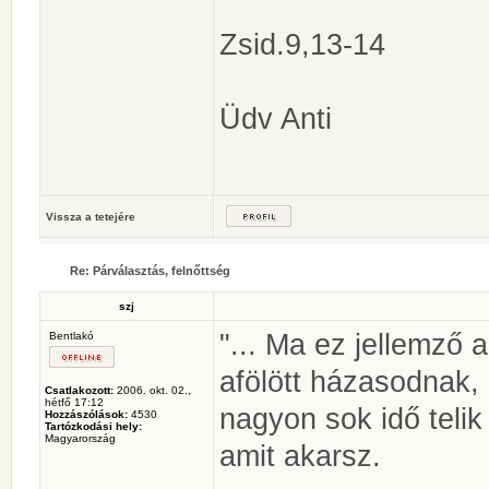
Zsid.9,13-14
Üdv Anti
Vissza a tetejére
Re: Párválasztás, felnőttség
szj
"... Ma ez jellemző a
Bentlakó
afölött házasodnak,
Csatlakozott:
2006. okt. 02.,
hétfő 17:12
nagyon sok idő telik
Hozzászólások:
4530
Tartózkodási hely:
Magyarország
amit akarsz.