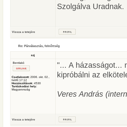
Szolgálva Uradnak.
Vissza a tetejére
Re: Párválasztás, felnőttség
szj
"... A házasságot...
Bentlakó
kipróbálni az elköte
Csatlakozott:
2006. okt. 02.,
hétfő 17:12
Hozzászólások:
4530
Tartózkodási hely:
Magyarország
Veres András (intern
Vissza a tetejére