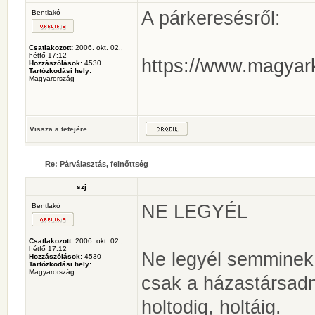
A párkeresésről:
Bentlakó
Csatlakozott:
2006. okt. 02.,
hétfő 17:12
https://www.magyarku
Hozzászólások:
4530
Tartózkodási hely:
Magyarország
Vissza a tetejére
Re: Párválasztás, felnőttség
szj
NE LEGYÉL
Bentlakó
Csatlakozott:
2006. okt. 02.,
hétfő 17:12
Ne legyél semminek 
Hozzászólások:
4530
Tartózkodási hely:
Magyarország
csak a házastársad
holtodig, holtáig.