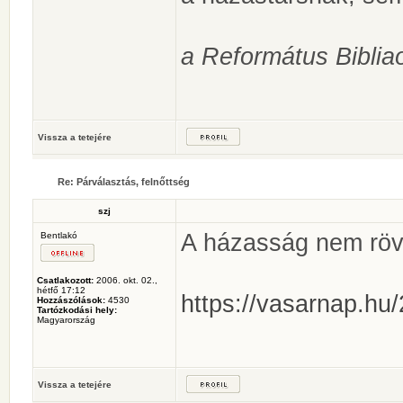
a Református Biblia
Vissza a tetejére
Re: Párválasztás, felnőttség
szj
A házasság nem röv
Bentlakó
Csatlakozott:
2006. okt. 02.,
hétfő 17:12
https://vasarnap.hu/
Hozzászólások:
4530
Tartózkodási hely:
Magyarország
Vissza a tetejére