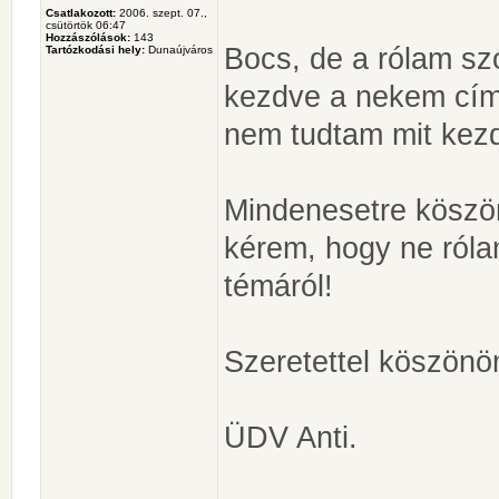
Csatlakozott:
2006. szept. 07.,
csütörtök 06:47
Hozzászólások:
143
Bocs, de a rólam sz
Tartózkodási hely:
Dunaújváros
kezdve a nekem címz
nem tudtam mit kezd
Mindenesetre köszö
kérem, hogy ne róla
témáról!
Szeretettel köszönö
ÜDV Anti.