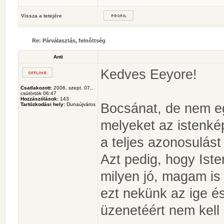
Vissza a tetejére
Re: Párválasztás, felnőttség
Anti
Kedves Eeyore!
Csatlakozott:
2006. szept. 07.,
csütörtök 06:47
Hozzászólások:
143
Bocsánat, de nem eg
Tartózkodási hely:
Dunaújváros
melyeket az istenkép
a teljes azonosulást
Azt pedig, hogy Ist
milyen jó, magam is 
ezt nekünk az ige és
üzenetéért nem kel