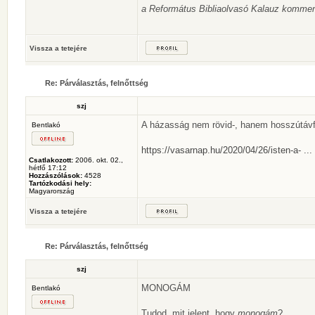
a Református Bibliaolvasó Kalauz kommen
Vissza a tetejére
Re: Párválasztás, felnőttség
szj
A házasság nem rövid-, hanem hosszútávf
Bentlakó
https://vasarnap.hu/2020/04/26/isten-a- ..
Csatlakozott:
2006. okt. 02.,
hétfő 17:12
Hozzászólások:
4528
Tartózkodási hely:
Magyarország
Vissza a tetejére
Re: Párválasztás, felnőttség
szj
MONOGÁM
Bentlakó
Tudod, mit jelent, hogy
monogám
?