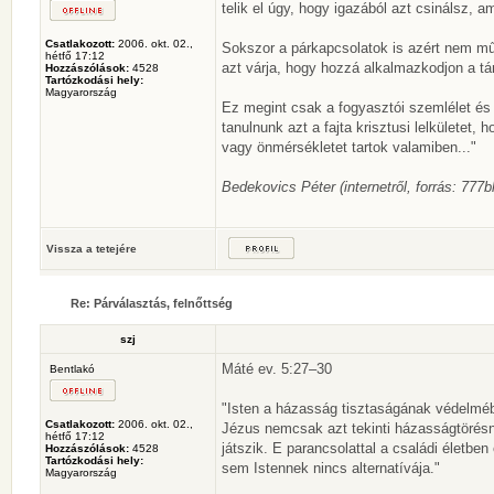
telik el úgy, hogy igazából azt csinálsz, a
Csatlakozott:
2006. okt. 02.,
Sokszor a párkapcsolatok is azért nem m
hétfő 17:12
azt várja, hogy hozzá alkalmazkodjon a tá
Hozzászólások:
4528
Tartózkodási hely:
Magyarország
Ez megint csak a fogyasztói szemlélet és 
tanulnunk azt a fajta krisztusi lelkülete
vagy önmérsékletet tartok valamiben..."
Bedekovics Péter (internetről, forrás: 777b
Vissza a tetejére
Re: Párválasztás, felnőttség
szj
Máté ev. 5:27–30
Bentlakó
"Isten a házasság tisztaságának védelmébe
Csatlakozott:
2006. okt. 02.,
Jézus nemcsak azt tekinti házasságtörésn
hétfő 17:12
játszik. E parancsolattal a családi életb
Hozzászólások:
4528
Tartózkodási hely:
sem Istennek nincs alternatívája."
Magyarország