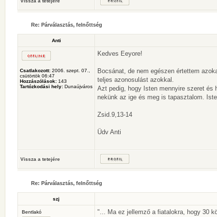
Vissza a tetejére
Re: Párválasztás, felnőttség
Anti
Kedves Eeyore!
Bocsánat, de nem egészen értettem azokat 
Csatlakozott:
2006. szept. 07.,
csütörtök 06:47
teljes azonosulást azokkal.
Hozzászólások:
143
Tartózkodási hely:
Dunaújváros
Azt pedig, hogy Isten mennyire szeret és 
nekünk az ige és meg is tapasztalom. Ist
Zsid.9,13-14
Üdv Anti
Vissza a tetejére
Re: Párválasztás, felnőttség
szj
"... Ma ez jellemző a fiatalokra, hogy 30
Bentlakó