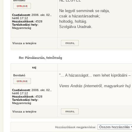
NE LEGYÉL
Bentlakó
Ne legyél semminek se rabja,
Csatlakozott:
2006. okt. 02.,
csak a házastársadnak;
hétfő 17:12
holtodig, holtáig.
Hozzászólások:
4528
Tartózkodási hely:
Szolgálva Uradnak.
Magyarország
Vissza a tetejére
Re: Párválasztás, felnőttség
szj
"... A házasságot... nem lehet kipróbálni –
Bentlakó
Veres András (internetről, magyarkurir hu)
Csatlakozott:
2006. okt. 02.,
hétfő 17:12
Hozzászólások:
4528
Tartózkodási hely:
Magyarország
Vissza a tetejére
Hozzászólások megjelenítése: