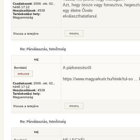
Csatlakozott:
2006. okt. 02.,
Azt, hogy össze vagy forrasztva, hegeszt
hétfő 17:12
egy életre Ővele
Hozzászólások:
4528
Tartózkodási hely:
elválaszthatatlanul.
Magyarország
Vissza a tetejére
Re: Párválasztás, felnőttség
szj
A párkeresésről:
Bentlakó
https://www.magyarkurir.hu/hirek/tul-so ..
Csatlakozott:
2006. okt. 02.,
hétfő 17:12
Hozzászólások:
4528
Tartózkodási hely:
Magyarország
Vissza a tetejére
Re: Párválasztás, felnőttség
szj