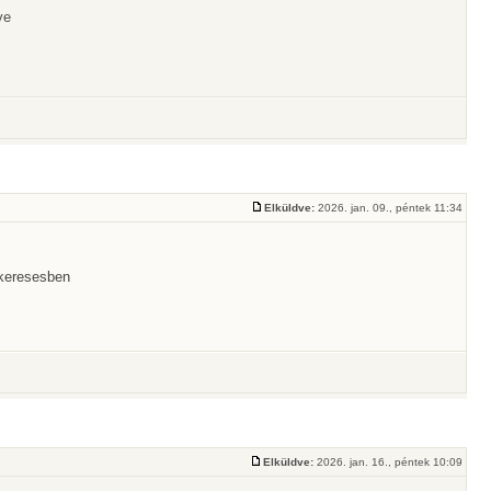
ve
Elküldve:
2026. jan. 09., péntek 11:34
. keresesben
Elküldve:
2026. jan. 16., péntek 10:09