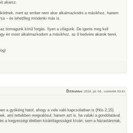
mit akarsz.
űködnek, mert az ember nem akar alkalmazkodni a másikhoz, hanem
rsa – és lehetőleg mindenki más is.
az önmagunk körül forgás. Ilyen a világunk. De igenis meg kell
t, hogy én most alkalmazkodom a másikhoz, az ő kedvére akarok tenni,
log)
Elküldve:
2024. júl. 04., csütörtök 03:41
n a gyökérig hatol, ahogy a vele való kapcsolatban is (Hós 2,15).
ek, ami tettekben megvalósul, hanem azt is, ha valaki a gondolatával
en és a kegyességi életben kizárólagosságot kíván; sem a házastársnak,