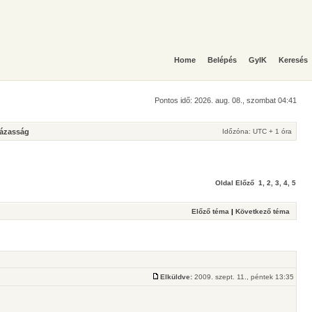
Home
Belépés
GyIK
Keresés
Pontos idő: 2026. aug. 08., szombat 04:41
Házasság
Időzóna: UTC + 1 óra
Oldal
Előző
1
,
2
,
3
,
4
,
5
Előző téma
|
Következő téma
Elküldve:
2009. szept. 11., péntek 13:35