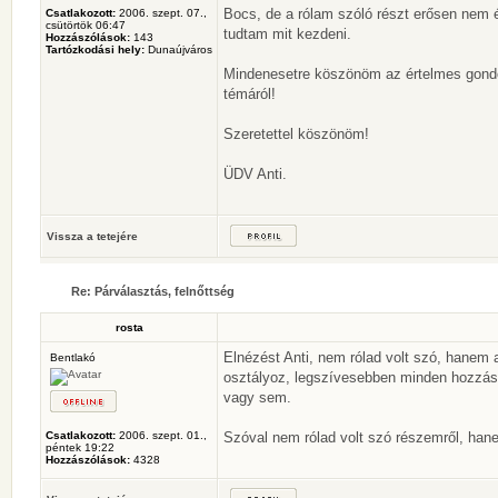
Bocs, de a rólam szóló részt erősen nem 
Csatlakozott:
2006. szept. 07.,
csütörtök 06:47
tudtam mit kezdeni.
Hozzászólások:
143
Tartózkodási hely:
Dunaújváros
Mindenesetre köszönöm az értelmes gondo
témáról!
Szeretettel köszönöm!
ÜDV Anti.
Vissza a tetejére
Re: Párválasztás, felnőttség
rosta
Elnézést Anti, nem rólad volt szó, hanem 
Bentlakó
osztályoz, legszívesebben minden hozzászó
vagy sem.
Csatlakozott:
2006. szept. 01.,
Szóval nem rólad volt szó részemről, han
péntek 19:22
Hozzászólások:
4328