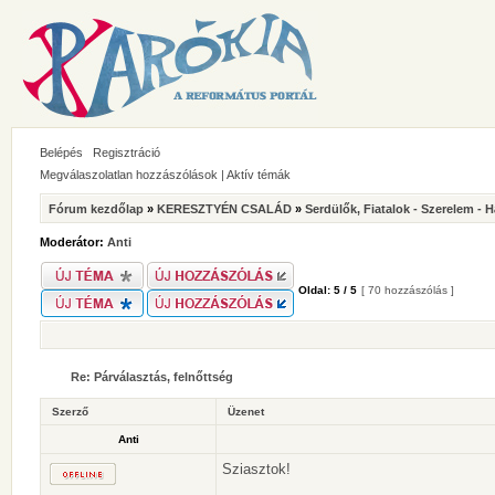
Belépés
Regisztráció
Megválaszolatlan hozzászólások
|
Aktív témák
Fórum kezdőlap
»
KERESZTYÉN CSALÁD
»
Serdülők, Fiatalok - Szerelem - 
Moderátor:
Anti
Oldal:
5
/
5
[ 70 hozzászólás ]
Re: Párválasztás, felnőttség
Szerző
Üzenet
Anti
Sziasztok!