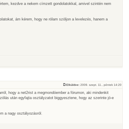
értem, kezdve a nekem címzett gondolatokkal, amivel szintén nem
latokat, ám kérem, hogy ne rólam szóljon a levelezés, hanem a
Elküldve:
2009. szept. 11., péntek 14:20
arról, hogy a net2rist a megmondóember a fórumon, aki mindenkit
lás után egyfajta osztályzatot biggyesztene, hogy az szerinte jó-e
em a nagy osztályozásról.