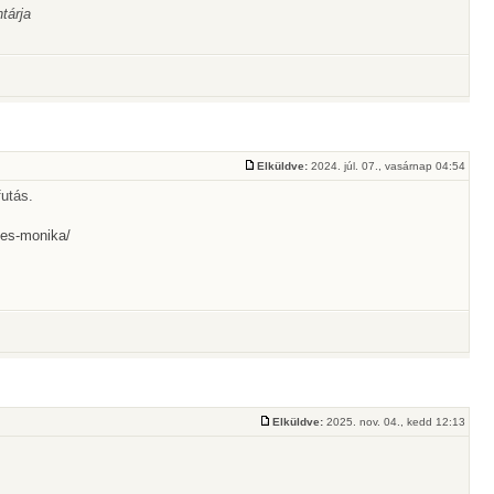
tárja
Elküldve:
2024. júl. 07., vasárnap 04:54
utás.
. es-monika/
Elküldve:
2025. nov. 04., kedd 12:13