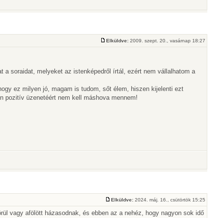
Elküldve:
2009. szept. 20., vasárnap 18:27
a soraidat, melyeket az istenképedről írtál, ezért nem vállalhatom a
hogy ez milyen jó, magam is tudom, sőt élem, hiszen kijelenti ezt
en pozitív üzenetéért nem kell máshova mennem!
Elküldve:
2024. máj. 16., csütörtök 15:25
 körül vagy afölött házasodnak, és ebben az a nehéz, hogy nagyon sok idő