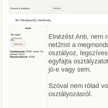
Vissza a tetejére
Re: Párválasztás, felnőttség
rosta
Elnézést Anti, nem r
Bentlakó
net2rist a megmondó
osztályoz, legszíve
Csatlakozott:
2006. szept. 01.,
péntek 19:22
Hozzászólások:
4328
egyfajta osztályzato
jó-e vagy sem.
Szóval nem rólad vo
osztályozásról.