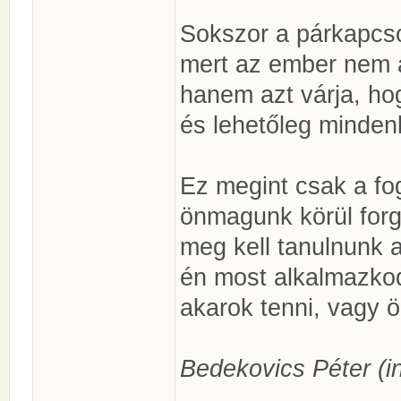
Sokszor a párkapcs
mert az ember nem 
hanem azt várja, ho
és lehetőleg mindenk
Ez megint csak a fo
önmagunk körül forgá
meg kell tanulnunk az
én most alkalmazko
akarok tenni, vagy ö
Bedekovics Péter (in