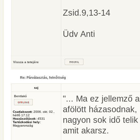
Zsid.9,13-14
Üdv Anti
Vissza a tetejére
Re: Párválasztás, felnőttség
szj
"... Ma ez jellemző a
Bentlakó
afölött házasodnak,
Csatlakozott:
2006. okt. 02.,
hétfő 17:12
nagyon sok idő telik
Hozzászólások:
4531
Tartózkodási hely:
Magyarország
amit akarsz.