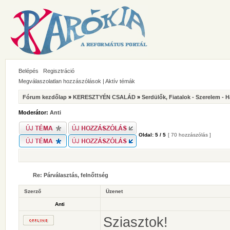
Belépés
Regisztráció
Megválaszolatlan hozzászólások
|
Aktív témák
Fórum kezdőlap
»
KERESZTYÉN CSALÁD
»
Serdülők, Fiatalok - Szerelem - 
Moderátor:
Anti
Oldal:
5
/
5
[ 70 hozzászólás ]
Re: Párválasztás, felnőttség
Szerző
Üzenet
Anti
Sziasztok!