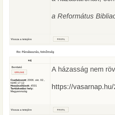
a Református Biblia
Vissza a tetejére
Re: Párválasztás, felnőttség
szj
A házasság nem röv
Bentlakó
Csatlakozott:
2006. okt. 02.,
hétfő 17:12
https://vasarnap.hu/
Hozzászólások:
4531
Tartózkodási hely:
Magyarország
Vissza a tetejére