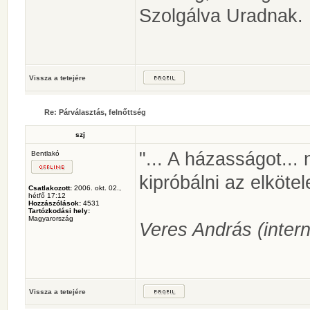
Szolgálva Uradnak.
Vissza a tetejére
Re: Párválasztás, felnőttség
szj
"... A házasságot...
Bentlakó
kipróbálni az elköte
Csatlakozott:
2006. okt. 02.,
hétfő 17:12
Hozzászólások:
4531
Tartózkodási hely:
Magyarország
Veres András (intern
Vissza a tetejére