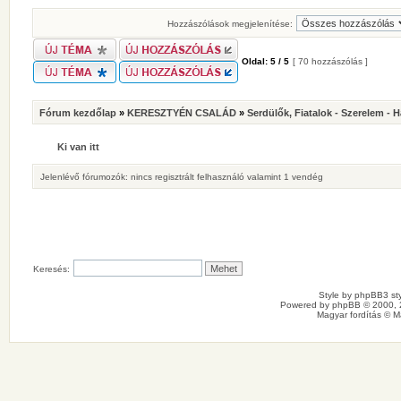
Hozzászólások megjelenítése:
Oldal:
5
/
5
[ 70 hozzászólás ]
Fórum kezdőlap
»
KERESZTYÉN CSALÁD
»
Serdülők, Fiatalok - Szerelem - 
Ki van itt
Jelenlévő fórumozók: nincs regisztrált felhasználó valamint 1 vendég
Keresés:
Style by
phpBB3 sty
Powered by
phpBB
© 2000, 
Magyar fordítás ©
M