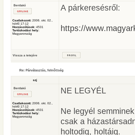
A párkeresésről:
Bentlakó
Csatlakozott:
2006. okt. 02.,
hétfő 17:12
https://www.magyarku
Hozzászólások:
4531
Tartózkodási hely:
Magyarország
Vissza a tetejére
Re: Párválasztás, felnőttség
szj
NE LEGYÉL
Bentlakó
Csatlakozott:
2006. okt. 02.,
hétfő 17:12
Ne legyél semminek 
Hozzászólások:
4531
Tartózkodási hely:
Magyarország
csak a házastársad
holtodig, holtáig.