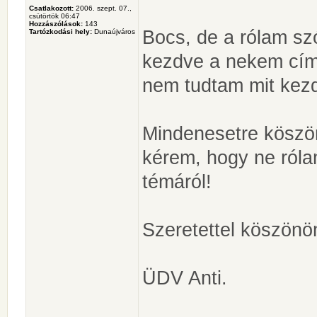
Csatlakozott:
2006. szept. 07.,
csütörtök 06:47
Hozzászólások:
143
Bocs, de a rólam sz
Tartózkodási hely:
Dunaújváros
kezdve a nekem címz
nem tudtam mit kezd
Mindenesetre köszö
kérem, hogy ne róla
témáról!
Szeretettel köszönö
ÜDV Anti.