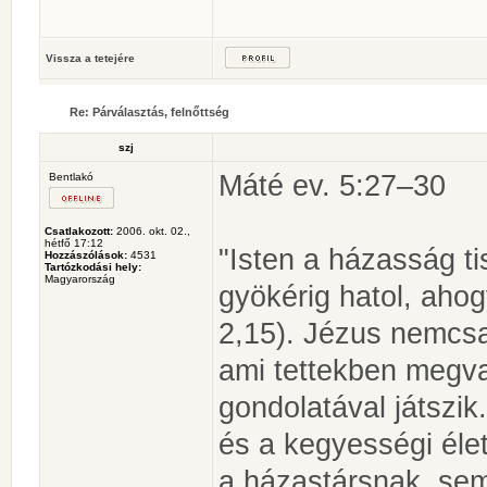
Vissza a tetejére
Re: Párválasztás, felnőttség
szj
Máté ev. 5:27–30
Bentlakó
Csatlakozott:
2006. okt. 02.,
hétfő 17:12
"Isten a házasság t
Hozzászólások:
4531
Tartózkodási hely:
Magyarország
gyökérig hatol, ahog
2,15). Jézus nemcsa
ami tettekben megval
gondolatával játszik
és a kegyességi éle
a házastársnak, sem 