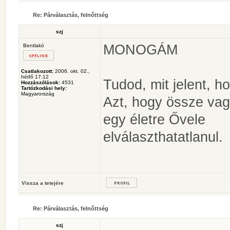
Re: Párválasztás, felnőttség
szj
MONOGÁM
Bentlakó
Csatlakozott:
2006. okt. 02.,
hétfő 17:12
Tudod, mit jelent, h
Hozzászólások:
4531
Tartózkodási hely:
Magyarország
Azt, hogy össze vag
egy életre Ővele
elválaszthatatlanul.
Vissza a tetejére
Re: Párválasztás, felnőttség
szj