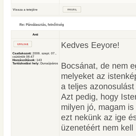
Vissza a tetejére
Re: Párválasztás, felnőttség
Anti
Kedves Eeyore!
Csatlakozott:
2006. szept. 07.,
csütörtök 06:47
Hozzászólások:
143
Bocsánat, de nem eg
Tartózkodási hely:
Dunaújváros
melyeket az istenkép
a teljes azonosulást
Azt pedig, hogy Ist
milyen jó, magam is 
ezt nekünk az ige és
üzenetéért nem kel