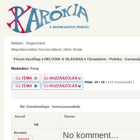
Belépés
Regisztráció
Megválaszolatlan hozzászólások
|
Aktív témák
Fórum kezdőlap
»
HELYÜNK A VILÁGBAN
»
Társadalom - Politika - Gazdasá
Moderátor:
Fony
Oldal:
10
/
10
[ 141 hozzászólás ]
Re: Genderológia - homoszexualitás
Szerző
Üzenet
szj
No komment...
Bentlakó