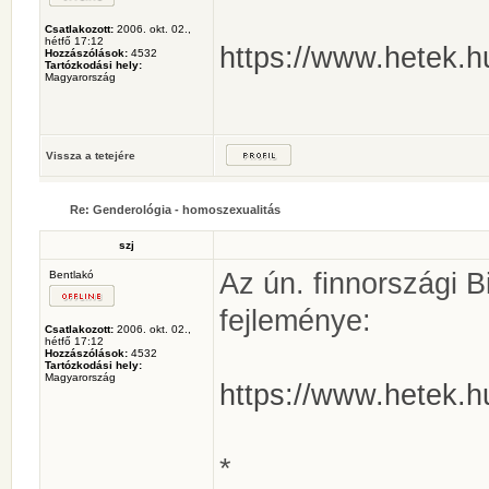
Csatlakozott:
2006. okt. 02.,
hétfő 17:12
https://www.hetek.hu
Hozzászólások:
4532
Tartózkodási hely:
Magyarország
Vissza a tetejére
Re: Genderológia - homoszexualitás
szj
Az ún. finnországi B
Bentlakó
fejleménye:
Csatlakozott:
2006. okt. 02.,
hétfő 17:12
Hozzászólások:
4532
Tartózkodási hely:
Magyarország
https://www.hetek.hu
*