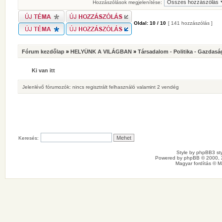
Hozzászólások megjelenítése:
Oldal:
10
/
10
[ 141 hozzászólás ]
Fórum kezdőlap
»
HELYÜNK A VILÁGBAN
»
Társadalom - Politika - Gazdasá
Ki van itt
Jelenlévő fórumozók: nincs regisztrált felhasználó valamint 2 vendég
Keresés:
Style by
phpBB3 sty
Powered by
phpBB
© 2000, 
Magyar fordítás ©
M