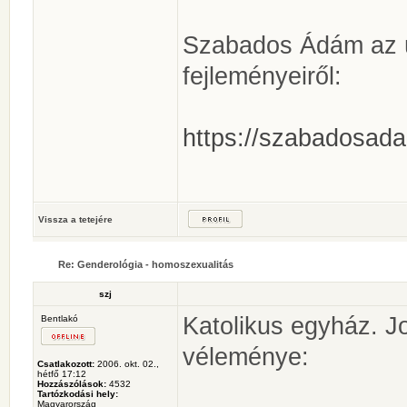
Szabados Ádám az ún
fejleményeiről:
https://szabadosada
Vissza a tetejére
Re: Genderológia - homoszexualitás
szj
Katolikus egyház. J
Bentlakó
véleménye:
Csatlakozott:
2006. okt. 02.,
hétfő 17:12
Hozzászólások:
4532
Tartózkodási hely:
Magyarország