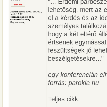
"... Érdemi párbeszé
lehetőség, mert az el
Csatlakozott:
2006. okt. 02.,
hétfő 17:12
el a kérdés és az id
Hozzászólások:
4532
Tartózkodási hely:
Magyarország
személyes találkozá
hogy a két eltérő ál
értsenek egymással.
feszültségek jó lehe
beszélgetésekre..."
egy konferencián el
forrás: parokia hu
Teljes cikk: