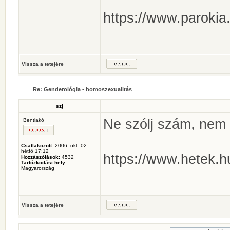
https://www.parokia.
Vissza a tetejére
Re: Genderológia - homoszexualitás
szj
Ne szólj szám, nem f
Bentlakó
Csatlakozott:
2006. okt. 02.,
hétfő 17:12
https://www.hetek.hu/
Hozzászólások:
4532
Tartózkodási hely:
Magyarország
Vissza a tetejére