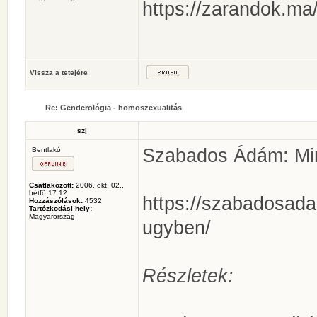
https://zarandok.ma/
Vissza a tetejére
Re: Genderológia - homoszexualitás
szj
Szabados Ádám: Mir
Bentlakó
Csatlakozott:
2006. okt. 02.,
hétfő 17:12
https://szabadosada
Hozzászólások:
4532
Tartózkodási hely:
Magyarország
ugyben/
Részletek: