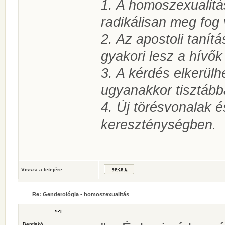
1. A homoszexualitá
radikálisan meg fog 
2. Az apostoli tanítá
gyakori lesz a hívők
3. A kérdés elkerülh
ugyanakkor tisztábba
4. Új törésvonalak é
kereszténységben.
Vissza a tetejére
Re: Genderológia - homoszexualitás
szj
Bentlakó