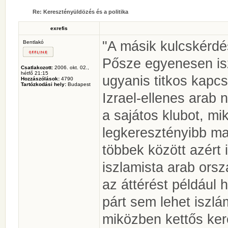
Re: Keresztényüldözés és a politika
exrefis
"A másik kulcskérdé
Bentlakó
Pősze egyenesen is
Csatlakozott:
2006. okt. 02.,
hétfő 21:15
ugyanis titkos kapcs
Hozzászólások:
4790
Tartózkodási hely:
Budapest
Izrael-ellenes arab 
a sajátos klubot, mi
legkeresztényibb ma
többek között azért 
iszlamista arab ors
az áttérést például h
párt sem lehet iszl
miközben kettős ker