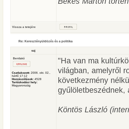
Békés Márton történé
Vissza a tetejére
Re: Keresztényüldözés és a politika
szj
"Ha van ma kultúrkör
Bentlakó
világban, amelyről 
Csatlakozott:
2006. okt. 02.,
hétfő 17:12
következmény nélkü
Hozzászólások:
4528
Tartózkodási hely:
Magyarország
gyűlöletbeszédnek, 
Köntös László (inter