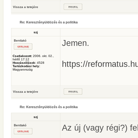
Vissza a tetejére
Re: Keresztényüldözés és a politika
szj
Jemen.
Bentlakó
Csatlakozott:
2006. okt. 02.,
hétfő 17:12
https://reformatus.hu
Hozzászólások:
4528
Tartózkodási hely:
Magyarország
Vissza a tetejére
Re: Keresztényüldözés és a politika
szj
Az új (vagy régi?) fe
Bentlakó