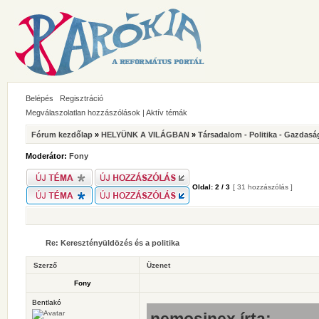
Belépés
Regisztráció
Megválaszolatlan hozzászólások
|
Aktív témák
Fórum kezdőlap
»
HELYÜNK A VILÁGBAN
»
Társadalom - Politika - Gazdasá
Moderátor:
Fony
Oldal:
2
/
3
[ 31 hozzászólás ]
Re: Keresztényüldözés és a politika
Szerző
Üzenet
Fony
Bentlakó