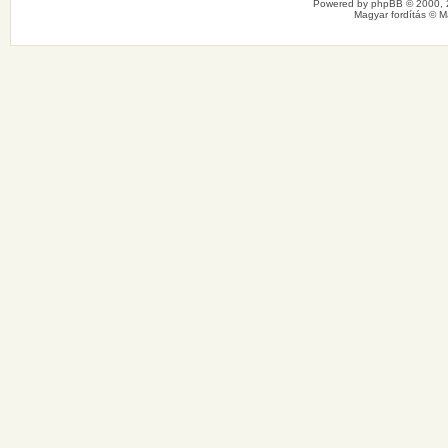
Powered by
phpBB
© 2000, 
Magyar fordítás ©
M