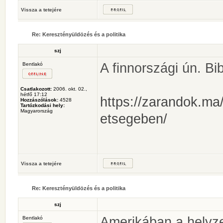
Vissza a tetejére
Re: Keresztényüldözés és a politika
szj
A finnországi ún. Bib
Bentlakó
Csatlakozott:
2006. okt. 02.,
hétfő 17:12
https://zarandok.ma/
Hozzászólások:
4528
Tartózkodási hely:
Magyarország
etsegeben/
Vissza a tetejére
Re: Keresztényüldözés és a politika
szj
Amerikában a helyzet
Bentlakó