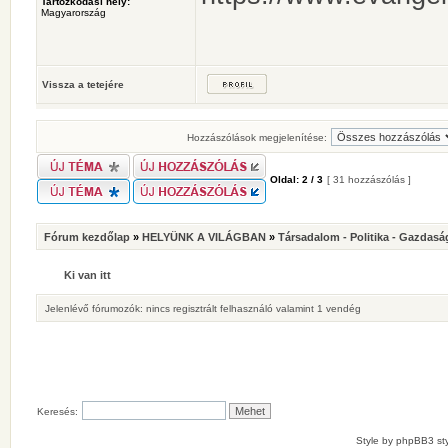
Tartózkodási hely:
Magyarország
Vissza a tetejére
Hozzászólások megjelenítése:
Oldal:
2
/
3
[ 31 hozzászólás ]
Fórum kezdőlap
»
HELYÜNK A VILÁGBAN
»
Társadalom - Politika - Gazdasá
Ki van itt
Jelenlévő fórumozók: nincs regisztrált felhasználó valamint 1 vendég
Keresés:
Style by
phpBB3 sty