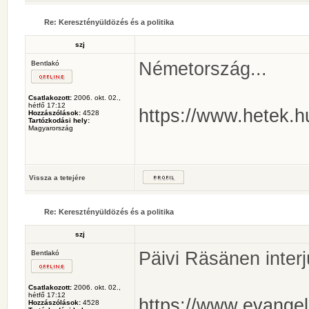
Re: Keresztényüldözés és a politika
szj
Németország...
Bentlakó
Csatlakozott:
2006. okt. 02.,
hétfő 17:12
https://www.hetek.hu
Hozzászólások:
4528
Tartózkodási hely:
Magyarország
Vissza a tetejére
Re: Keresztényüldözés és a politika
szj
Päivi Räsänen interj
Bentlakó
Csatlakozott:
2006. okt. 02.,
hétfő 17:12
https://www.evangeli
Hozzászólások:
4528