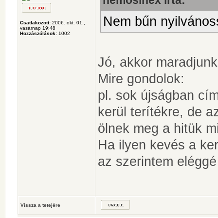
nemosinex írta:
Nem bűn nyilvánoss
Csatlakozott:
2006. okt. 01.,
vasárnap 19:48
Hozzászólások:
1002
Jó, akkor maradjunk
Mire gondolok:
pl. sok újságban cím
kerül terítékre, de 
ölnek meg a hitük mi
Ha ilyen kevés a ke
az szerintem eléggé
Vissza a tetejére