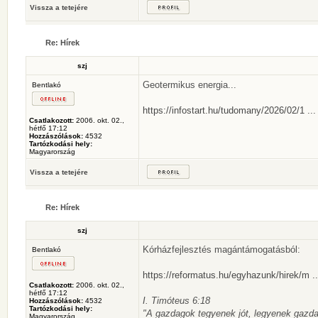
Vissza a tetejére
Re: Hírek
szj
Geotermikus energia...
Bentlakó
https://infostart.hu/tudomany/2026/02/1 ...
Csatlakozott:
2006. okt. 02.,
hétfő 17:12
Hozzászólások:
4532
Tartózkodási hely:
Magyarország
Vissza a tetejére
Re: Hírek
szj
Kórházfejlesztés magántámogatásból:
Bentlakó
https://reformatus.hu/egyhazunk/hirek/m ..
Csatlakozott:
2006. okt. 02.,
hétfő 17:12
I. Timóteus 6:18
Hozzászólások:
4532
Tartózkodási hely:
"A gazdagok tegyenek jót, legyenek gazd
Magyarország