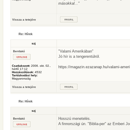
másokkal..."
Vissza a tetejére
Re: Hírek
szj
"Valami Amerikában"
Bentlakó
Jó hír is a tengerentúlról.
Csatlakozott:
2006. okt. 02.,
https://magazin.ezazanap.hu/valami-amer
hétfő 17:12
Hozzászólások:
4532
Tartózkodási hely:
Magyarország
Vissza a tetejére
Re: Hírek
szj
Hosszú menetelés.
Bentlakó
A finnországi ún. "Biblia-per" az Emberi J