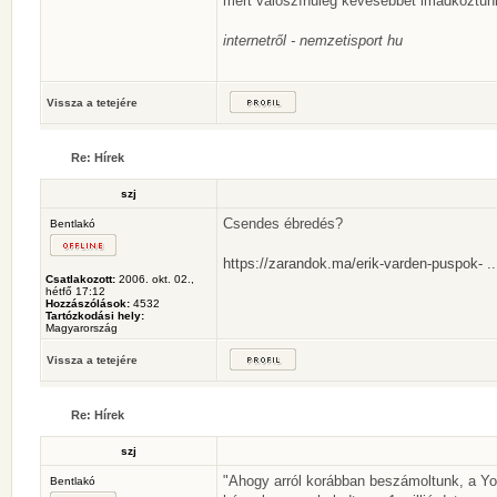
mert valószínűleg kevesebbet imádkoztunk
internetről - nemzetisport hu
Vissza a tetejére
Re: Hírek
szj
Csendes ébredés?
Bentlakó
https://zarandok.ma/erik-varden-puspok- ..
Csatlakozott:
2006. okt. 02.,
hétfő 17:12
Hozzászólások:
4532
Tartózkodási hely:
Magyarország
Vissza a tetejére
Re: Hírek
szj
"Ahogy arról korábban beszámoltunk, a Yo
Bentlakó