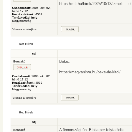
https://mti.hu/hirek/2025/10/13/izraeli ... e
Csatlakozott:
2006. okt. 02.,
hétfő 17:12
Hozzászólások:
4532
Tartózkodási hely:
Magyarország
Vissza a tetejére
Re: Hírek
szj
Béke...
Bentlakó
https://megvanirva.hu/beke-de-kitol/
Csatlakozott:
2006. okt. 02.,
hétfő 17:12
Hozzászólások:
4532
Tartózkodási hely:
Magyarország
Vissza a tetejére
Re: Hírek
szj
A finnországi ún. Biblia-per folytatódik:
Bentlakó