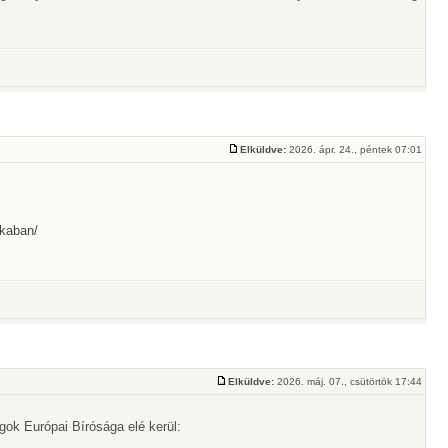
Elküldve:
2026. ápr. 24., péntek 07:01
ikaban/
Elküldve:
2026. máj. 07., csütörtök 17:44
ogok Európai Bírósága elé kerül: