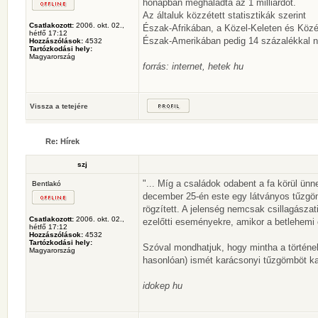
hónapban meghaladta az 1 milliárdot.
Az általuk közzétett statisztikák szerint
Csatlakozott:
2006. okt. 02.,
Észak-Afrikában, a Közel-Keleten és Közé
hétfő 17:12
Észak-Amerikában pedig 14 százalékkal nőt
Hozzászólások:
4532
Tartózkodási hely:
Magyarország
forrás: internet, hetek hu
Vissza a tetejére
Re: Hírek
szj
"... Míg a családok odabent a fa körül ünne
Bentlakó
december 25-én este egy látványos tűzgömb
rögzített. A jelenség nemcsak csillagásza
Csatlakozott:
2006. okt. 02.,
ezelőtti eseményekre, amikor a betlehemi 
hétfő 17:12
Hozzászólások:
4532
Tartózkodási hely:
Szóval mondhatjuk, hogy mintha a történe
Magyarország
hasonlóan) ismét karácsonyi tűzgömböt kap
idokep hu