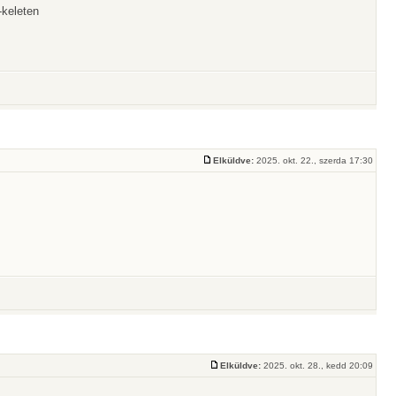
l-keleten
Elküldve:
2025. okt. 22., szerda 17:30
Elküldve:
2025. okt. 28., kedd 20:09