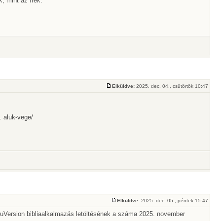
, mint az írek."
Elküldve:
2025. dec. 04., csütörtök 10:47
. aluk-vege/
Elküldve:
2025. dec. 05., péntek 15:47
uVersion bibliaalkalmazás letöltésének a száma 2025. november