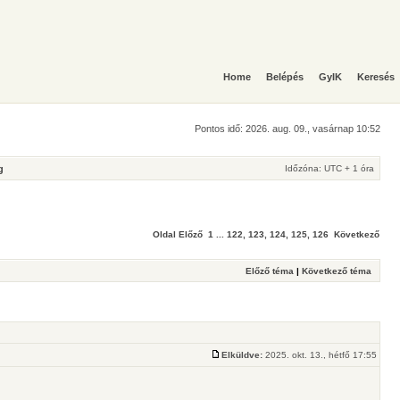
Home
Belépés
GyIK
Keresés
Pontos idő: 2026. aug. 09., vasárnap 10:52
g
Időzóna: UTC + 1 óra
]
Oldal
Előző
1
...
122
,
123
,
124
,
125
,
126
Következő
Előző téma
|
Következő téma
Elküldve:
2025. okt. 13., hétfő 17:55