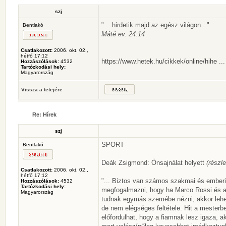
szj
"... hirdetik majd az egész világon..."
Bentlakó
Máté ev. 24:14
Csatlakozott:
2006. okt. 02.,
hétfő 17:12
https://www.hetek.hu/cikkek/online/hihe ..
Hozzászólások:
4532
Tartózkodási hely:
Magyarország
Vissza a tetejére
Re: Hírek
szj
SPORT
Bentlakó
Deák Zsigmond: Önsajnálat helyett
(részle
Csatlakozott:
2006. okt. 02.,
hétfő 17:12
"... Biztos van számos szakmai és ember
Hozzászólások:
4532
Tartózkodási hely:
megfogalmazni, hogy ha Marco Rossi és a j
Magyarország
tudnak egymás szemébe nézni, akkor lehe
de nem elégséges feltétele. Hit a mester
előfordulhat, hogy a fiamnak lesz igaza, a