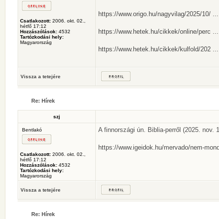
https://www.origo.hu/nagyvilag/2025/10/ .
Csatlakozott:
2006. okt. 02.,
hétfő 17:12
https://www.hetek.hu/cikkek/online/perc ...
Hozzászólások:
4532
Tartózkodási hely:
Magyarország
https://www.hetek.hu/cikkek/kulfold/202 ..
Vissza a tetejére
Re: Hírek
szj
A finnországi ún. Biblia-perről (2025. nov. 1
Bentlakó
https://www.igeidok.hu/mervado/nem-mond
Csatlakozott:
2006. okt. 02.,
hétfő 17:12
Hozzászólások:
4532
Tartózkodási hely:
Magyarország
Vissza a tetejére
Re: Hírek