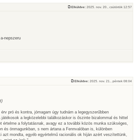
Elküldve:
2025. nov. 20., csütörtök 12:57
. a-nepszeru
Elküldve:
2025. nov. 21., péntek 08:04
t)
i érv pró és kontra, jómagam úgy tudnám a legegyszerűbben
átékosok a legközelebbi találkozáskor is őszinte bizalommal és hittel
t értelme a folytatásnak, avagy ez a további közös munka szükséges,
ben és önmagunkban, s nem ártana a Fennvalóban is, különben
ki azt mondta, egyéb egyértelmű racionális ok híján azért veszítettünk,