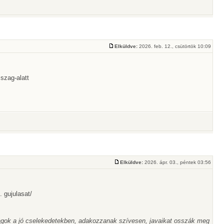
Elküldve:
2026. feb. 12., csütörtök 10:09
 szag-alatt
Elküldve:
2026. ápr. 03., péntek 03:56
. gujulasat/
agok a jó cselekedetekben, adakozzanak szívesen, javaikat osszák meg