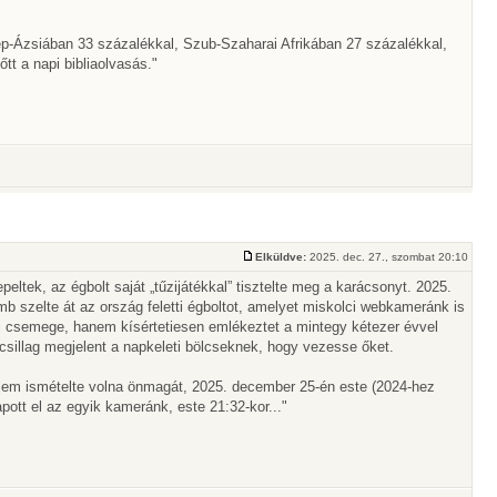
p-Ázsiában 33 százalékkal, Szub-Szaharai Afrikában 27 százalékkal,
t a napi bibliaolvasás."
Elküldve:
2025. dec. 27., szombat 20:10
peltek, az égbolt saját „tűzijátékkal” tisztelte meg a karácsonyt. 2025.
 szelte át az ország feletti égboltot, amelyet miskolci webkameránk is
ti csemege, hanem kísértetiesen emlékeztet a mintegy kétezer évvel
csillag megjelent a napkeleti bölcseknek, hogy vezesse őket.
lem ismételte volna önmagát, 2025. december 25-én este (2024-hez
ott el az egyik kameránk, este 21:32-kor..."