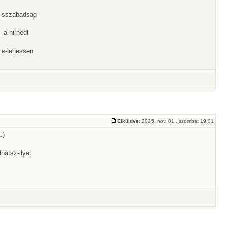
.. sszabadsag
 -a-hirhedt
. e-lehessen
Elküldve:
2025. nov. 01., szombat 19:01
.)
hatsz-ilyet