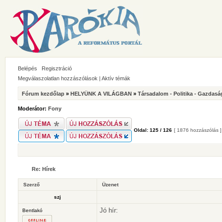
Belépés
Regisztráció
Megválaszolatlan hozzászólások
|
Aktív témák
Fórum kezdőlap
»
HELYÜNK A VILÁGBAN
»
Társadalom - Politika - Gazdasá
Moderátor:
Fony
Oldal:
125
/
126
[ 1876 hozzászólás 
Re: Hírek
Szerző
Üzenet
szj
Jó hír:
Bentlakó