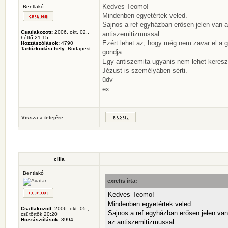
Kedves Teomo!
Bentlakó
Mindenben egyetértek veled.
Sajnos a ref egyházban erősen jelen van 
Csatlakozott:
2006. okt. 02.,
antiszemitizmussal.
hétfő 21:15
Ezért lehet az, hogy még nem zavar el a g
Hozzászólások:
4790
Tartózkodási hely:
Budapest
gondja.
Egy antiszemita ugyanis nem lehet keresz
Jézust is személyáben sérti.
üdv
ex
Vissza a tetejére
cilla
Bentlakó
exrefis írta:
Kedves Teomo!
Mindenben egyetértek veled.
Csatlakozott:
2006. okt. 05.,
Sajnos a ref egyházban erősen jelen va
csütörtök 20:20
Hozzászólások:
3994
az antiszemitizmussal.