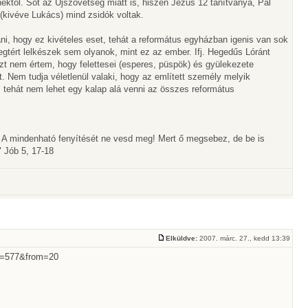
ektől. Sőt az Újszövetség miatt is, hiszen Jézus 12 tanítványa, Pál
(kivéve Lukács) mind zsidók voltak.
i, hogy ez kivételes eset, tehát a református egyházban igenis van sok
egtért lelkészek sem olyanok, mint ez az ember. Ifj. Hegedűs Lóránt
t nem értem, hogy felettesei (esperes, püspök) és gyülekezete
zt. Nem tudja véletlenül valaki, hogy az említett személy melyik
l; tehát nem lehet egy kalap alá venni az összes református
! A mindenható fenyítését ne vesd meg! Mert ő megsebez, de be is
 Jób 5, 17-18
Elküldve:
2007. márc. 27., kedd 13:39
id=577&from=20