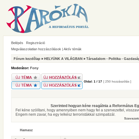
Belépés
Regisztráció
Megválaszolatlan hozzászólások
|
Aktív témák
Fórum kezdőlap
»
HELYÜNK A VILÁGBAN
»
Társadalom - Politika - Gazdasá
Moderátor:
Fony
Oldal:
1
/
17
[ 250 hozzászólás ]
Szerinted hogyan kéne reagálnia a Református Egy
Fel kéne szólítani, hogy amennyiben nem hagy fel a szervezettel, visszavo
Engem nem zavar, ha egy lelkész terroristákkal szimpatizál.
Szavazato
Hamasz