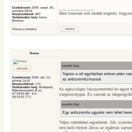
Csatlakozott:
2006. szept. 30.,
_________________
szombat 09:04
Mert Istennek kell inkább engedni, hogys
Hozzászólások:
967
Tartózkodási hely:
Arany
Baranya
Vissza a tetejére
Teomo
exrefis írta:
Sajnos a ref egyházban erősen jelen va
Csatlakozott:
2006. okt. 13.,
az antiszemitizmussal.
péntek 14:02
Hozzászólások:
174
Tartózkodási hely:
Budapest,
Az egészséges hazaszeretettel én egyet tu
Rákosborzasztó (É.sz.
47°29'42.86'', K.h.
megmosolygok. És vannak az idegengyűlöl
19°15'51.77'')
exrefis írta:
Egy antiszemita ugyanis nem lehet kere
Teljes mértékben egyetértek. Sőt, szerin
erre tanít minket Jézus az irgalmas samar