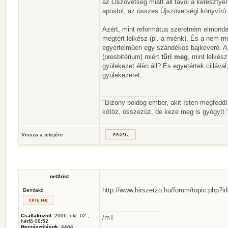
az Ószövetség miatt áll távol a keresztyén
apostol, az összes Újszövetségi könyvíró 
Azért, mint református szeretném elmondan
megtért lelkész (pl. a miénk). És a nem m
egyértelműen egy szándékos bajkeverő. Az
(presbitérium) miért
tűri meg
, mint lelkés
gyülekezet élén áll? És egyetértek cilláva
gyülekezetet.
_________________
"Bizony boldog ember, akit Isten megfedd
kötöz, összezúz, de keze meg is gyógyít."
Vissza a tetejére
net2rist
http://www.hirszerzo.hu/forum/topic.php?
Bentlakó
_________________
Csatlakozott:
2006. okt. 02.,
/mT
hétfő 08:52
Hozzászólások:
4464