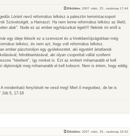
Elküldve:
2007. márc. 25., vasárnap 17:44
gedűs Lóránt nevű református lelkész a palesztin terroristacsoport
rok Szövetségét, a Hamaszt. Ha nem lenne református lelkész az illető,
len alak". Node ez az ember egyházunkat égeti!!! Nektek mi erről a
 már egy ideje létezik ez a szervezet és a hírekben/újságokban még
formátus lelkész, és nem azt, hogy volt református lelkész.
n ember pásztoroljon egy gyülekezetet, aki egyetért ártatlanok
lásával; felrobbantásával, aki olyan csoporttal vállal szellemi
összes "hitetlent", így minket is. Ezt az embert mihamarabb el kell
észi diplomáját meg mihamarabb el kell kobozni. Nem is értem, hogy eddig
! A mindenható fenyítését ne vesd meg! Mert ő megsebez, de be is
 Jób 5, 17-18
Elküldve:
2007. márc. 25., vasárnap 18:32