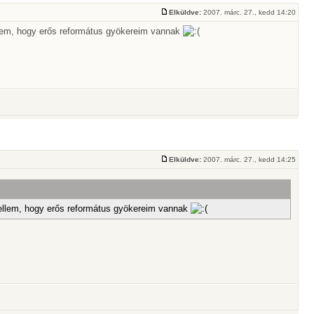
Elküldve:
2007. márc. 27., kedd 14:20
lem, hogy erős református gyökereim vannak
Elküldve:
2007. márc. 27., kedd 14:25
llem, hogy erős református gyökereim vannak