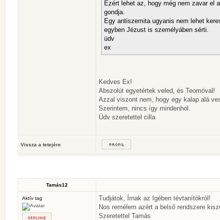
Ezért lehet az, hogy még nem zavar el a 
gondja.
Egy antiszemita ugyanis nem lehet keres
egyben Jézust is személyáben sérti.
üdv
ex
Kedves Ex!
Abszolút egyetértek veled, és Teomóval!
Azzal viszont nem, hogy egy kalap alá ve
Szerintem, nincs így mindenhol.
Üdv szeretettel cilla
Vissza a tetejére
Tamás12
Tudjátok, Írnak az Igében tévtanítókról!
Aktív tag
Nos remélem azért a belső rendszere kiszűri
Szeretettel Tamás