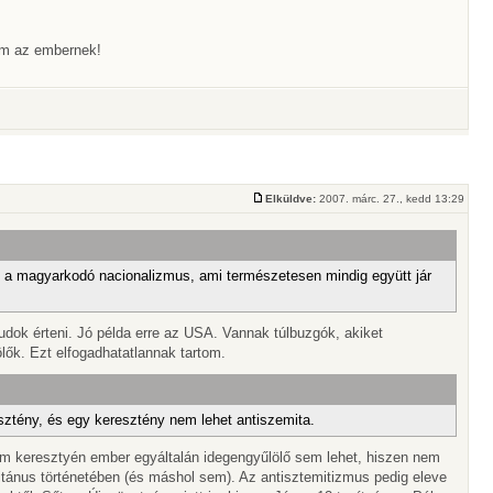
em az embernek!
Elküldve:
2007. márc. 27., kedd 13:29
n a magyarkodó nacionalizmus, ami természetesen mindig együtt jár
dok érteni. Jó példa erre az USA. Vannak túlbuzgók, akiket
ők. Ezt elfogadhatatlannak tartom.
sztény, és egy keresztény nem lehet antiszemita.
tem keresztyén ember egyáltalán idegengyűlölő sem lehet, hiszen nem
itánus történetében (és máshol sem). Az antisztemitizmus pedig eleve