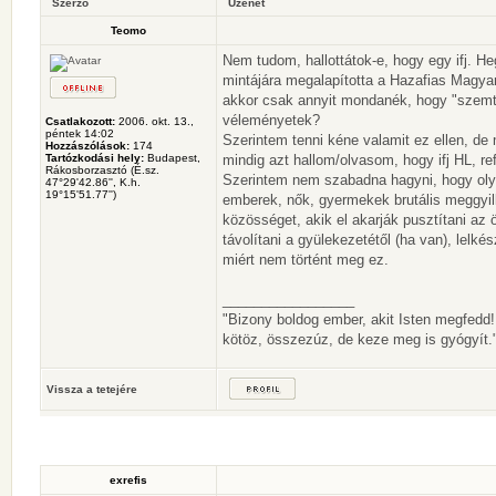
Szerző
Üzenet
Teomo
Nem tudom, hallottátok-e, hogy egy ifj. He
mintájára megalapította a Hazafias Magya
akkor csak annyit mondanék, hogy "szemte
véleményetek?
Csatlakozott:
2006. okt. 13.,
péntek 14:02
Szerintem tenni kéne valamit ez ellen, de
Hozzászólások:
174
Tartózkodási hely:
Budapest,
mindig azt hallom/olvasom, hogy ifj HL, re
Rákosborzasztó (É.sz.
Szerintem nem szabadna hagyni, hogy olya
47°29'42.86'', K.h.
19°15'51.77'')
emberek, nők, gyermekek brutális meggyilko
közösséget, akik el akarják pusztítani az 
távolítani a gyülekezetétől (ha van), lelk
miért nem történt meg ez.
_________________
"Bizony boldog ember, akit Isten megfedd
kötöz, összezúz, de keze meg is gyógyít."
Vissza a tetejére
exrefis