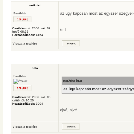
net2rist
az ügy kapcsán most az egyszer szégyel
Bentlakó
_________________
Csatlakozott:
2006. okt. 02.,
/mT
hétfő 08:52
Hozzászólások:
4464
Vissza a tetejére
cilla
Bentlakó
net2rist írta:
az ügy kapcsán most az egyszer szégye
Csatlakozott:
2006. okt. 05.,
csütörtök 20:20
Hozzászólások:
3994
ajvé, ajvé
Vissza a tetejére