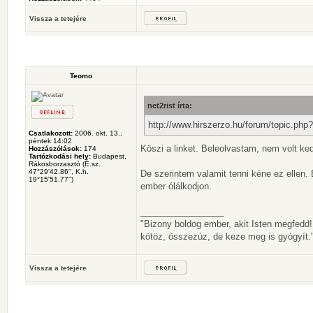
Vissza a tetejére
Teomo
net2rist írta:
http://www.hirszerzo.hu/forum/topic.ph
Csatlakozott:
2006. okt. 13.,
péntek 14:02
Köszi a linket. Beleolvastam, nem volt ke
Hozzászólások:
174
Tartózkodási hely:
Budapest,
Rákosborzasztó (É.sz.
47°29'42.86'', K.h.
De szerintem valamit tenni kéne ez ellen
19°15'51.77'')
ember ólálkodjon.
_________________
"Bizony boldog ember, akit Isten megfedd
kötöz, összezúz, de keze meg is gyógyít."
Vissza a tetejére