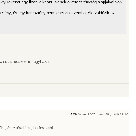
gyülekezet egy ilyen lelkészt, akinek a kereszténység alapjaival van
ztény, és egy keresztény nem lehet antiszemita. Aki zsidózik az
szed az összes ref.egyházat.
Elküldve:
2007. márc. 26., hétfő 22:18
 , és eltávolítja , ha így van!