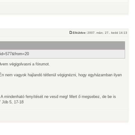
Elküldve:
2007. márc. 27., kedd 14:13
p?id=577&from=20
dvem végigolvasni a fórumot.
. Én nem vagyok hajlandó tétlenül végignézni, hogy egyházamban ilyen
! A mindenható fenyítését ne vesd meg! Mert ő megsebez, de be is
 Jób 5, 17-18