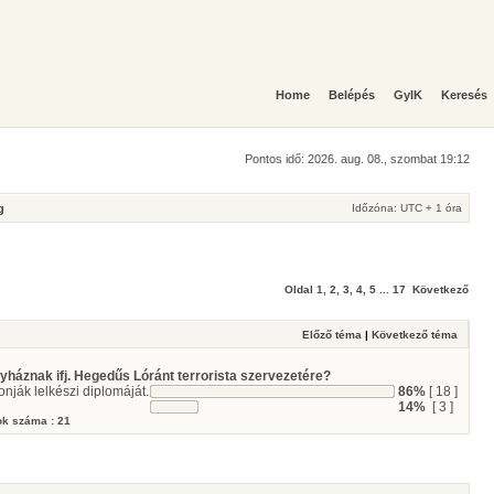
Home
Belépés
GyIK
Keresés
Pontos idő: 2026. aug. 08., szombat 19:12
g
Időzóna: UTC + 1 óra
Oldal
1
,
2
,
3
,
4
,
5
...
17
Következő
Előző téma
|
Következő téma
háznak ifj. Hegedűs Lóránt terrorista szervezetére?
nják lelkészi diplomáját.
86%
[ 18 ]
14%
[ 3 ]
k száma : 21