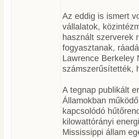
Az eddig is ismert v
vállalatok, közintéz
használt szerverek 
fogyasztanak, ráadá
Lawrence Berkeley N
számszerűsítették, 
A tegnap publikált 
Államokban működő 
kapcsolódó hűtőrend
kilowattórányi energi
Mississippi állam e