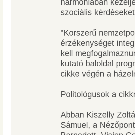
harmóniában kezelje
szociális kérdéseket,
"Korszerű nemzetpoli
érzékenységet integr
kell megfogalmaznun
kutató baloldal prog
cikke végén a házel
Politológusok a cikkr
Abban Kiszelly Zolt
Sámuel, a Nézőpont 