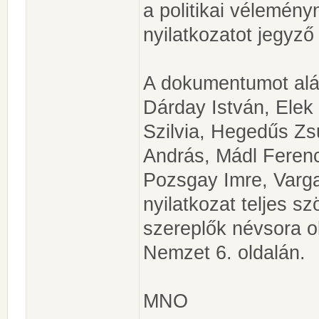
a politikai vélemény
nyilatkozatot jegyző
A dokumentumot aláí
Dárday István, Elek
Szilvia, Hegedűs Zs
András, Mádl Feren
Pozsgay Imre, Varga
nyilatkozat teljes s
szereplők névsora o
Nemzet 6. oldalán.
MNO