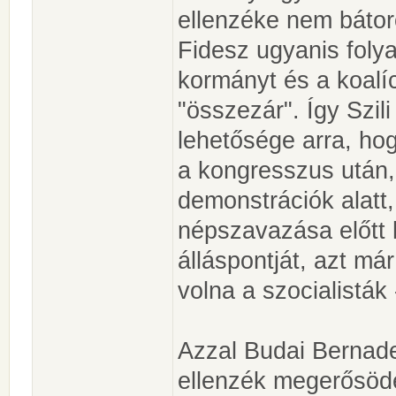
ellenzéke nem bátoro
Fidesz ugyanis folya
kormányt és a koalí
"összezár". Így Szili
lehetősége arra, hog
a kongresszus után,
demonstrációk alatt,
népszavazása előtt 
álláspontját, azt má
volna a szocialisták 
Azzal Budai Bernadet
ellenzék megerősödé