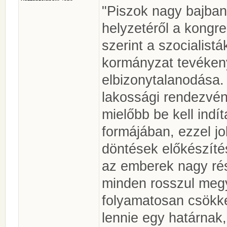
"Piszok nagy bajba
helyzetéről a kong
szerint a szocialist
kormányzat tevéken
elbizonytalanodása.
lakossági rendezvén
mielőbb be kell indí
formájában, ezzel j
döntések előkészíté
az emberek nagy rés
minden rosszul megy"
folyamatosan csökk
lennie egy határnak