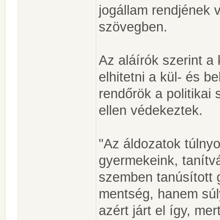
jogállam rendjének v
szövegben.
Az aláírók szerint a
elhitetni a kül- és b
rendőrök a politikai
ellen védekeztek.
"Az áldozatok túlny
gyermekeink, tanítvá
szemben tanúsított
mentség, hanem súl
azért járt el így, me