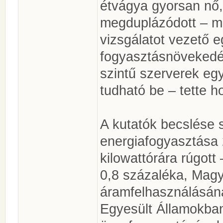
étvágya gyorsan nő,
megduplázódott – mu
vizsgálatot vezető e
fogyasztásnövekedés
szintű szerverek eg
tudható be – tette h
A kutatók becslése s
energiafogyasztása 
kilowattórára rúgott
0,8 százaléka, Mag
áramfelhasználásána
Egyesült Államokban