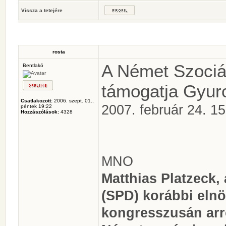
Vissza a tetejére
rosta
A Német Szociá
Bentlakó
támogatja Gyur
Csatlakozott:
2006. szept. 01.,
2007. február 24. 15
péntek 19:22
Hozzászólások:
4328
MNO
Matthias Platzeck,
(SPD) korábbi eln
kongresszusán arró