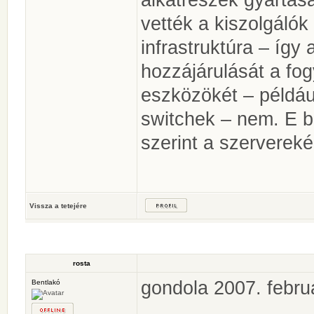
vették a kiszolgál
infrastruktúra – így 
hozzájárulását a fo
eszközökét – példáu
switchek – nem. E 
szerint a szerverek
Vissza a tetejére
rosta
gondola 2007. febru
Bentlakó