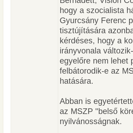
Bernadett, Vision Co
hogy a szocialista h
Gyurcsány Ferenc po
tisztújítására azon
kérdéses, hogy a ko
irányvonala változik
egyelőre nem lehet 
felbátorodik-e az M
hatására.
Abban is egyetértet
az MSZP "belső köre
nyilvánosságnak.