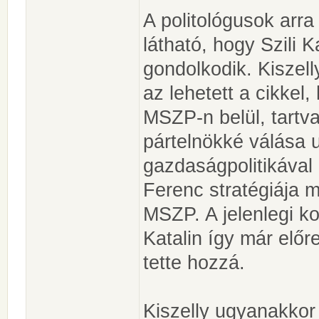
A politológusok arra 
látható, hogy Szili 
gondolkodik. Kiszelly
az lehetett a cikkel,
MSZP-n belül, tartv
pártelnökké válása u
gazdaságpolitikával
Ferenc stratégiája m
MSZP. A jelenlegi ko
Katalin így már előre
tette hozzá.
Kiszelly ugyanakkor