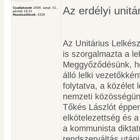
Az erdélyi unitá
Csatlakozott:
2006. szept. 01.,
péntek 19:22
Hozzászólások:
4328
Az Unitárius Lelké
is szorgalmazta a le
Meggyőződésünk, ho
álló lelki vezetőkké
folytatva, a közélet
nemzeti közösségün
Tőkés Lászlót éppen 
elkötelezettség és 
a kommunista diktat
rendszerváltás utáni