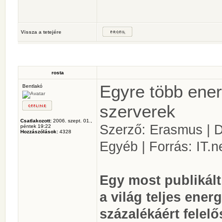
Vissza a tetejére
rosta
Egyre több ener
Bentlakó
szerverek
Csatlakozott:
2006. szept. 01.,
Szerző: Erasmus | D
péntek 19:22
Hozzászólások:
4328
Egyéb | Forrás: IT.
Egy most publikált
a világ teljes ene
százalékáért felelő