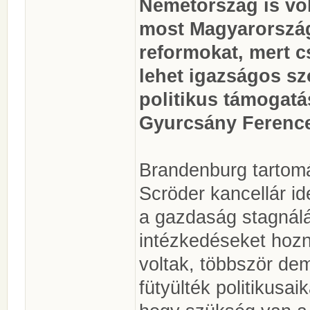
Németország is vol
most Magyarország,
reformokat, mert c
lehet igazságos sz
politikus támogatá
Gyurcsány Ference
Brandenburg tartomá
Scröder kancellár id
a gazdaság stagnálá
intézkedéseket hozn
voltak, többször dem
fütyülték politikusai