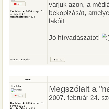
várjuk azon, a médi
bekopizását, amelye
Csatlakozott:
2006. szept. 01.,
péntek 19:22
Hozzászólások:
4328
lakóit.
Jó hírvadászatot!
Vissza a tetejére
rosta
Megszólalt a "n
Bentlakó
2007. február 24. s
Csatlakozott:
2006. szept. 01.,
péntek 19:22
Hozzászólások:
4328