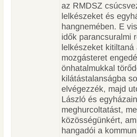
az RMDSZ csúcsvez
lelkészeket és egyhá
hangnemében. E vis
idők parancsuralmi r
lelkészeket kitiltaná
mozgásteret engedé
önhatalmukkal törődő
kilátástalanságba s
elvégezzék, majd uto
László és egyházain
meghurcoltatást, me
közösségünkért, am
hangadói a kommunis