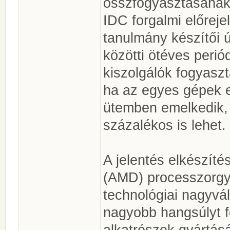
összfogyasztásának 
IDC forgalmi előreje
tanulmány készítői 
közötti ötéves perió
kiszolgálók fogyasz
ha az egyes gépek e
ütemben emelkedik, 
százalékos is lehet.
A jelentés elkészít
(AMD) processzorgy
technológiai nagyvá
nagyobb hangsúlyt f
alkatrészek gyártás