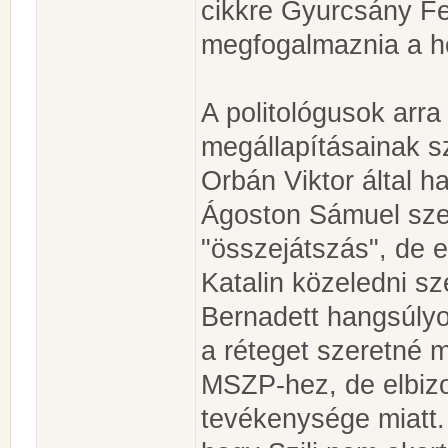
cikkre Gyurcsány Fe
megfogalmaznia a h
A politológusok arra 
megállapításainak 
Orbán Viktor által 
Ágoston Sámuel szer
"összejátszás", de e
Katalin közeledni s
Bernadett hangsúlyoz
a réteget szeretné 
MSZP-hez, de elbiz
tevékenysége miatt. 