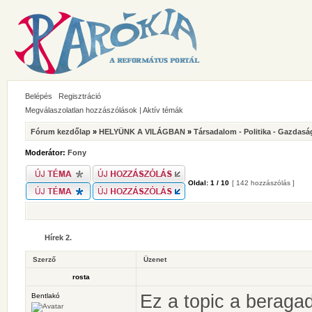
Belépés
Regisztráció
Megválaszolatlan hozzászólások
|
Aktív témák
Fórum kezdőlap
»
HELYÜNK A VILÁGBAN
»
Társadalom - Politika - Gazdasá
Moderátor:
Fony
Oldal:
1
/
10
[ 142 hozzászólás ]
Hírek 2.
Szerző
Üzenet
rosta
Ez a topic a beragad
Bentlakó