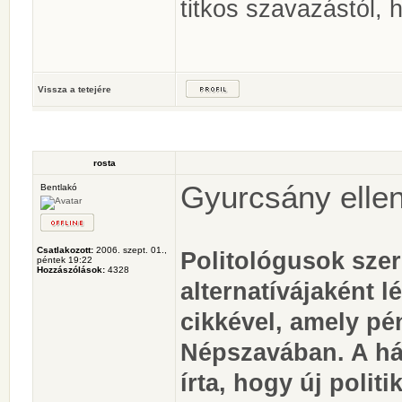
titkos szavazástól, 
Vissza a tetejére
rosta
Gyurcsány ellené
Bentlakó
Csatlakozott:
2006. szept. 01.,
Politológusok sze
péntek 19:22
Hozzászólások:
4328
alternatívájaként lé
cikkével, amely pé
Népszavában. A há
írta, hogy új polit