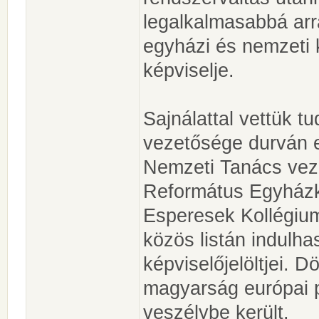
legalkalmasabbá arr
egyházi és nemzeti 
képviselje.
Sajnálattal vettük 
vezetősége durván e
Nemzeti Tanács veze
Református Egyházk
Esperesek Kollégiu
közös listán indulh
képviselőjelöltjei. 
magyarság európai p
veszélybe került.