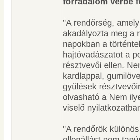
forradalom vérbe f
"A rendőrség, amely
akadályozta meg a r
napokban a történtek
hajtóvadászatot a po
résztvevői ellen. N
kardlappal, gumilöve
gyűlések résztvevőir
olvasható a Nem ily
viselő nyilatkozatba
"A rendőrök különös
ellenállást nem tanú