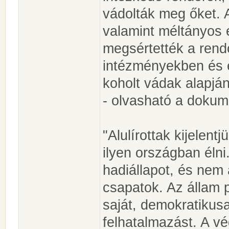
vádolták meg őket. 
valamint méltányos e
megsértették a rend
intézményekben és e
koholt vádak alapján 
- olvasható a doku
"Alulírottak kijelen
ilyen országban éln
hadiállapot, és nem
csapatok. Az állam po
saját, demokratikus
felhatalmazást. A v