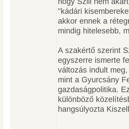
hogy Szili nem akart
"kádári kisembereke
akkor ennek a réteg
mindig hitelesebb, m
A szakértő szerint S
egyszerre ismerte f
változás indult meg
mint a Gyurcsány Fe
gazdaságpolitika. E
különböző közelítés
hangsúlyozta Kiszell