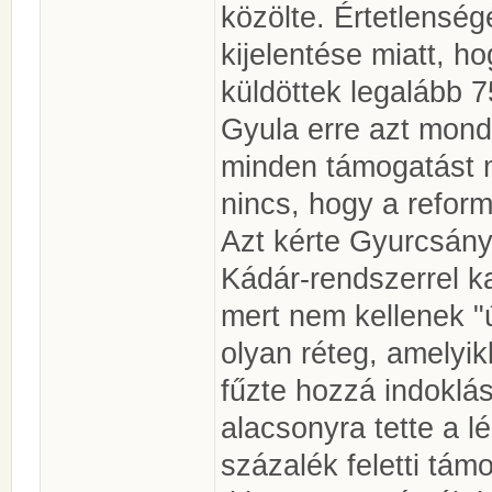
közölte. Értetlenség
kijelentése miatt, h
küldöttek legalább 
Gyula erre azt mondt
minden támogatást m
nincs, hogy a refor
Azt kérte Gyurcsány
Kádár-rendszerrel k
mert nem kellenek "
olyan réteg, amelyik
fűzte hozzá indoklá
alacsonyra tette a l
százalék feletti tám