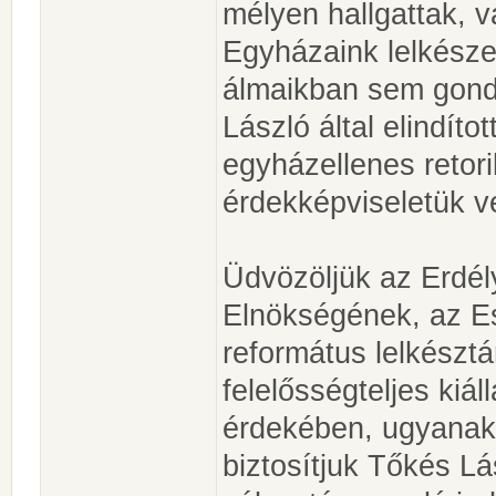
mélyen hallgattak, va
Egyházaink lelkésze
álmaikban sem gond
László által elindíto
egyházellenes retor
érdekképviseletük ve
Üdvözöljük az Erdél
Elnökségének, az E
református lelkésztá
felelősségteljes kiá
érdekében, ugyanakk
biztosítjuk Tőkés Lá