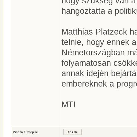
hogy szükség van a 
hangoztatta a politik
Matthias Platzeck h
telnie, hogy ennek 
Németországban már
folyamatosan csökke
annak idején bejárt
embereknek a progre
MTI
Vissza a tetejére