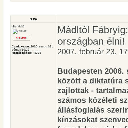
rosta
Mádltól Fábryig
Bentlakó
országban élni!
Csatlakozott:
2006. szept. 01.,
2007. február 23. 17
péntek 19:22
Hozzászólások:
4328
Budapesten 2006. 
között a diktatúra
zajlottak - tartal
számos közéleti sze
állásfoglalás szeri
kínzásokat szenved