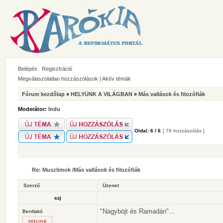
Belépés
Regisztráció
Megválaszolatlan hozzászólások
|
Aktív témák
Fórum kezdőlap
»
HELYÜNK A VILÁGBAN
»
Más vallások és filozófiák
Moderátor:
Indu
Oldal:
6
/
6
[ 76 hozzászólás ]
Re: Muszlimok /Más vallások és filozófiák
Szerző
Üzenet
szj
"Nagyböjt és Ramadán"...
Bentlakó