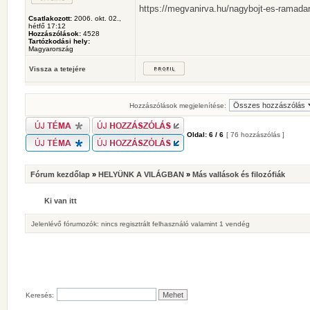
https://megvanirva.hu/nagybojt-es-ramada
Csatlakozott:
2006. okt. 02.,
hétfő 17:12
Hozzászólások:
4528
Tartózkodási hely:
Magyarország
Vissza a tetejére
Hozzászólások megjelenítése:
Oldal:
6
/
6
[ 76 hozzászólás ]
Fórum kezdőlap
»
HELYÜNK A VILÁGBAN
»
Más vallások és filozófiák
Ki van itt
Jelenlévő fórumozók: nincs regisztrált felhasználó valamint 1 vendég
Keresés: