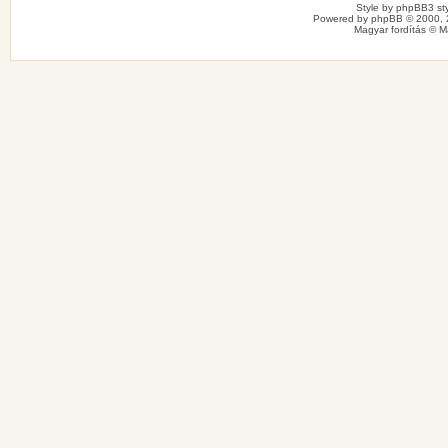
Style by
phpBB3 sty
Powered by
phpBB
© 2000, 
Magyar fordítás ©
M