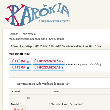
Belépés
Regisztráció
Megválaszolatlan hozzászólások
|
Aktív témák
Fórum kezdőlap
»
HELYÜNK A VILÁGBAN
»
Más vallások és filozófiák
Moderátor:
Indu
Oldal:
6
/
6
[ 76 hozzászólás ]
Re: Muszlimok /Más vallások és filozófiák
Szerző
Üzenet
szj
"Nagyböjt és Ramadán"...
Bentlakó