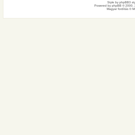
Style by
phpBB3 sty
Powered by
phpBB
© 2000, 
Magyar fordítás ©
M