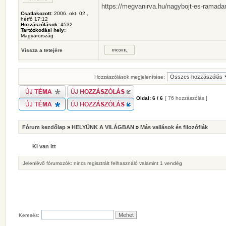
https://megvanirva.hu/nagybojt-es-ramada
Csatlakozott:
2006. okt. 02.,
hétfő 17:12
Hozzászólások:
4532
Tartózkodási hely:
Magyarország
Vissza a tetejére
Hozzászólások megjelenítése:
Oldal:
6
/
6
[ 76 hozzászólás ]
Fórum kezdőlap
»
HELYÜNK A VILÁGBAN
»
Más vallások és filozófiák
Ki van itt
Jelenlévő fórumozók: nincs regisztrált felhasználó valamint 1 vendég
Keresés: