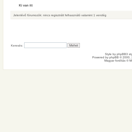
Ki van itt
Jelenlévő fórumozók: nincs regisztrált felhasználó valamint 1 vendég
Keresés:
Style by
phpBB3 sty
Powered by
phpBB
© 2000, 
Magyar fordítás ©
M