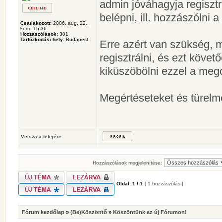
admin jóváhagyja regisztr
belépni, ill. hozzászólni 
Csatlakozott:
2006. aug. 22.,
kedd 15:36
Hozzászólások:
301
Tartózkodási hely:
Budapest
Erre azért van szükség, m
regisztrálni, és ezt köve
kiküszöbölni ezzel a meg
Megértéseteket és türelm
Vissza a tetejére
Hozzászólások megjelenítése:
Oldal:
1
/
1
[ 1 hozzászólás ]
Fórum kezdőlap
»
(Be)Köszöntő
»
Köszöntünk az új Fórumon!