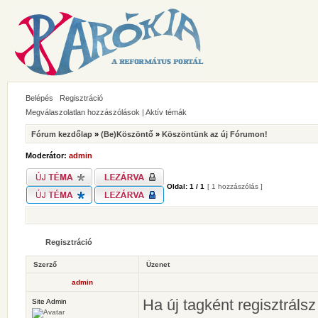
Belépés
Regisztráció
Megválaszolatlan hozzászólások
|
Aktív témák
Fórum kezdőlap
»
(Be)Köszöntő
»
Köszöntünk az új Fórumon!
Moderátor:
admin
Oldal:
1
/
1
[ 1 hozzászólás ]
Regisztráció
Szerző
Üzenet
admin
Ha új tagként regisztráls
Site Admin