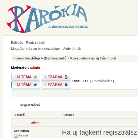
Belépés
Regisztráció
Megválaszolatlan hozzászólások
|
Aktív témák
Fórum kezdőlap
»
(Be)Köszöntő
»
Köszöntünk az új Fórumon!
Moderátor:
admin
Oldal:
1
/
1
[ 1 hozzászólás ]
Regisztráció
Szerző
Üzenet
admin
Ha új tagként regisztráls
Site Admin