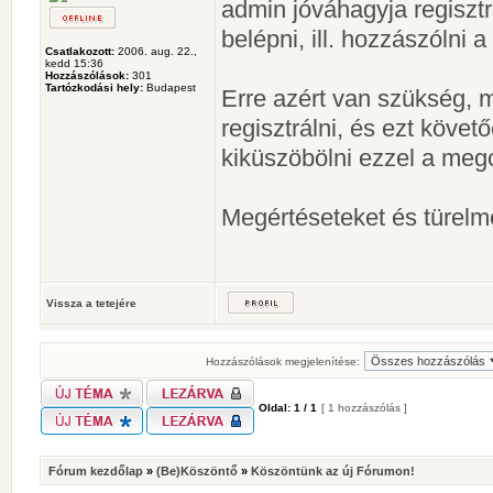
admin jóváhagyja regisztr
belépni, ill. hozzászólni 
Csatlakozott:
2006. aug. 22.,
kedd 15:36
Hozzászólások:
301
Tartózkodási hely:
Budapest
Erre azért van szükség, m
regisztrálni, és ezt köve
kiküszöbölni ezzel a meg
Megértéseteket és türelm
Vissza a tetejére
Hozzászólások megjelenítése:
Oldal:
1
/
1
[ 1 hozzászólás ]
Fórum kezdőlap
»
(Be)Köszöntő
»
Köszöntünk az új Fórumon!