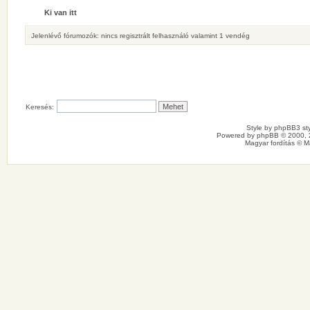
Ki van itt
Jelenlévő fórumozók: nincs regisztrált felhasználó valamint 1 vendég
Keresés:
Style by
phpBB3 sty
Powered by
phpBB
© 2000, 
Magyar fordítás ©
M