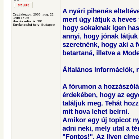
A nyári pihenés elteltév
Csatlakozott:
2006. aug. 22.,
mert úgy látjuk a heves 
kedd 15:36
Hozzászólások:
301
Tartózkodási hely:
Budapest
hogy sokaknak igen hasz
annyi, hogy jónak látjuk
szeretnénk, hogy aki a 
betartaná, illetve a Mode
Általános információk, 
A fórumon a hozzászólá
érdekében, hogy az egy
találjuk meg. Tehát hoz
mit hova lehet beírni.
Amikor egy új topicot n
adni neki, mely utal a t
"Fontos!". Az ilyen cím