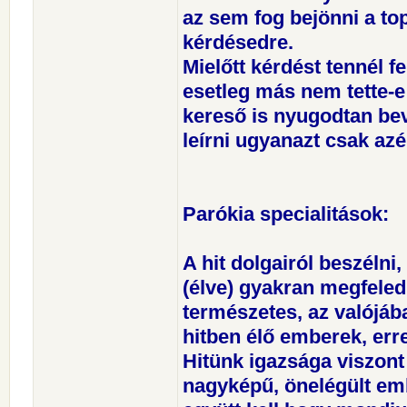
az sem fog bejönni a top
kérdésedre.
Mielőtt kérdést tennél f
esetleg más nem tette-e 
kereső is nyugodtan bev
leírni ugyanazt csak azér
Parókia specialitások:
A hit dolgairól beszélni,
(élve) gyakran megfele
természetes, az valójába
hitben élő emberek, er
Hitünk igazsága viszon
nagyképű, önelégült em