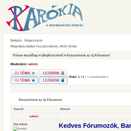
Belépés
Regisztráció
Megválaszolatlan hozzászólások
|
Aktív témák
Fórum kezdőlap
»
(Be)Köszöntő
»
Köszöntünk az új Fórumon!
Moderátor:
admin
Oldal:
1
/
1
[ 1 hozzászólás ]
Köszöntünk az új Fórumon!
Szerző
Üzenet
admin
Kedves Fórumozók, Bar
Site Admin