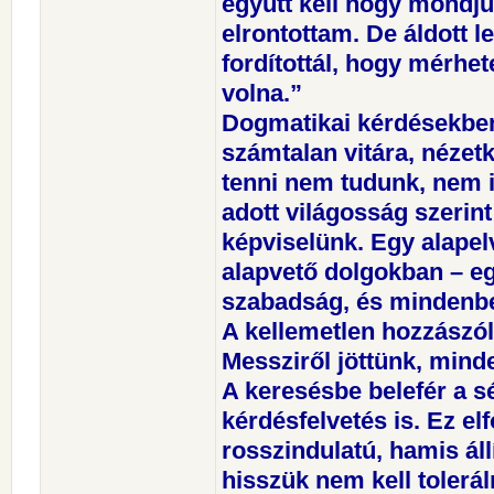
együtt kell hogy mondj
elrontottam. De áldott l
fordítottál, hogy mérhet
volna.”
Dogmatikai kérdésekben
számtalan vitára, nézet
tenni nem tudunk, nem 
adott világosság szerin
képviselünk. Egy alapel
alapvető dolgokban – e
szabadság, és mindenbe
A kellemetlen hozzászól
Messziről jöttünk, minden
A keresésbe belefér a s
kérdésfelvetés is. Ez el
rosszindulatú, hamis ál
hisszük nem kell tolerál