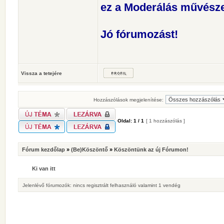
ez a Moderálás művésze
Jó fórumozást!
Vissza a tetejére
Hozzászólások megjelenítése:
Oldal:
1
/
1
[ 1 hozzászólás ]
Fórum kezdőlap
»
(Be)Köszöntő
»
Köszöntünk az új Fórumon!
Ki van itt
Jelenlévő fórumozók: nincs regisztrált felhasználó valamint 1 vendég