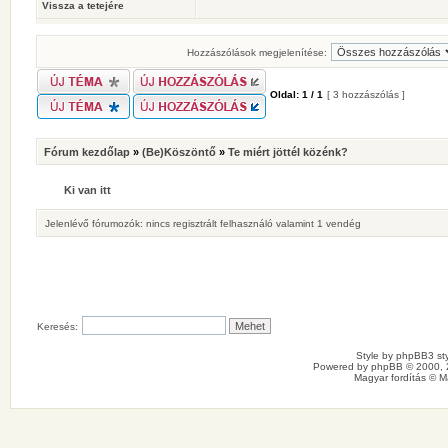
Vissza a tetejére
Hozzászólások megjelenítése:
Oldal:
1
/
1
[ 3 hozzászólás ]
Fórum kezdőlap
»
(Be)Köszöntő
»
Te miért jöttél közénk?
Ki van itt
Jelenlévő fórumozók: nincs regisztrált felhasználó valamint 1 vendég
Keresés:
Style by
phpBB3 sty
Powered by
phpBB
© 2000, 
Magyar fordítás ©
M