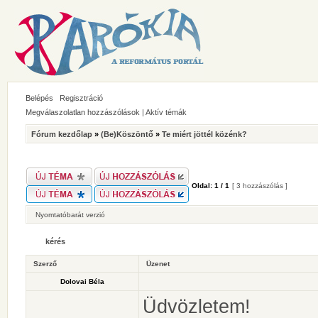
Belépés
Regisztráció
Megválaszolatlan hozzászólások
|
Aktív témák
Fórum kezdőlap
»
(Be)Köszöntő
»
Te miért jöttél közénk?
Oldal:
1
/
1
[ 3 hozzászólás ]
Nyomtatóbarát verzió
kérés
Szerző
Üzenet
Dolovai Béla
Üdvözletem!