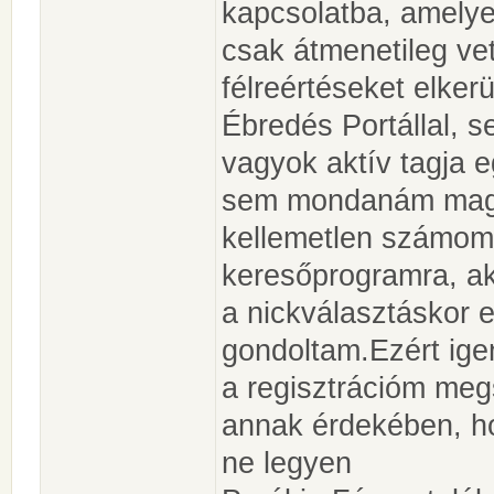
kapcsolatba, amelyet
csak átmenetileg ve
félreértéseket elke
Ébredés Portállal,
vagyok aktív tagja 
sem mondanám maga
kellemetlen számom
keresőprogramra, ak
a nickválasztáskor 
gondoltam.Ezért ige
a regisztrációm meg
annak érdekében, h
ne legyen