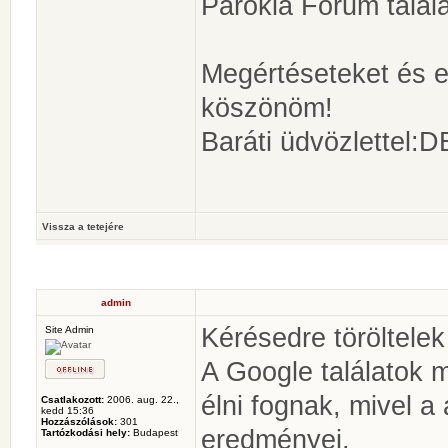
Parókia Fórum talála
Megértéseteket és e
köszönöm!
Baráti üdvözlettel:D
Vissza a tetejére
admin
Kérésedre töröltelek
Site Admin
A Google találatok 
élni fognak, mivel a
Csatlakozott:
2006. aug. 22.,
kedd 15:36
Hozzászólások:
301
eredményei.
Tartózkodási hely:
Budapest