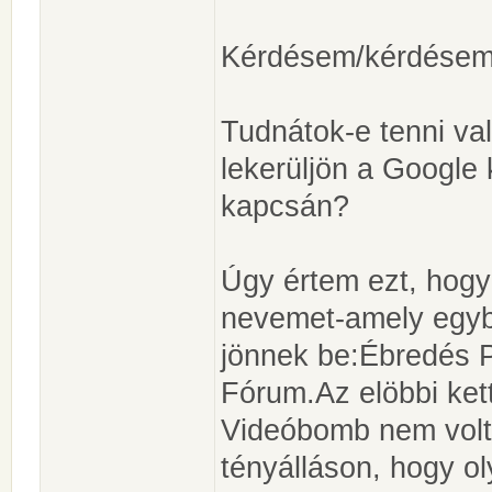
Kérdésem/kérdésem 
Tudnátok-e tenni va
lekerüljön a Google
kapcsán?
Úgy értem ezt, hogy
nevemet-amely egybe
jönnek be:Ébredés P
Fórum.Az elöbbi ket
Videóbomb nem volt 
tényálláson, hogy o