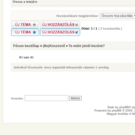
Vissza a tetejére
Hozzászólások megjelenítése:
Oldal:
1
/
1
[ 3 hozzászólás ]
Fórum kezdőlap
»
(Be)Köszöntő
»
Te miért jöttél közénk?
Ki van itt
Jelenlévő fórumozók: nincs regisztrált felhasználó valamint 1 vendég
Keresés:
Style by
phpBB3 sty
Powered by
phpBB
© 2000, 
Magyar fordítás ©
M