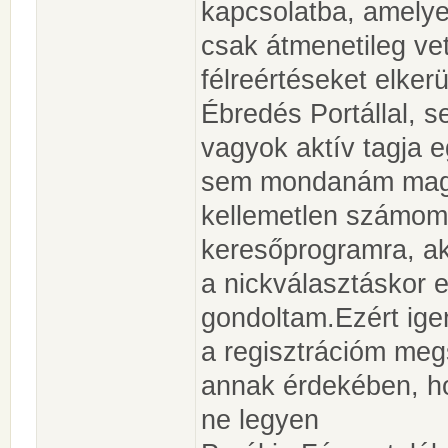
kapcsolatba, amelyet
csak átmenetileg ve
félreértéseket elke
Ébredés Portállal,
vagyok aktív tagja 
sem mondanám maga
kellemetlen számom
keresőprogramra, ak
a nickválasztáskor 
gondoltam.Ezért ige
a regisztrációm meg
annak érdekében, h
ne legyen