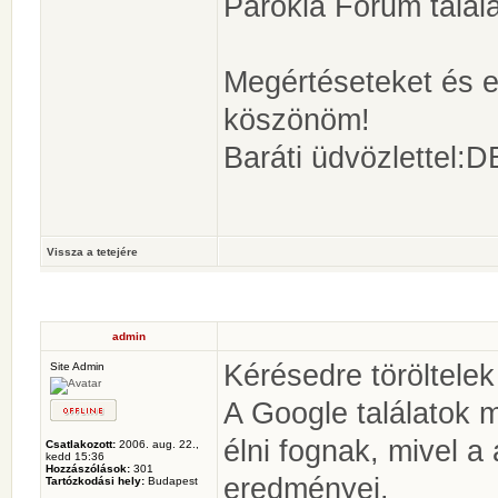
Parókia Fórum talála
Megértéseteket és e
köszönöm!
Baráti üdvözlettel:D
Vissza a tetejére
admin
Kérésedre töröltelek
Site Admin
A Google találatok 
élni fognak, mivel a
Csatlakozott:
2006. aug. 22.,
kedd 15:36
Hozzászólások:
301
eredményei.
Tartózkodási hely:
Budapest