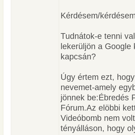
Kérdésem/kérdésem 
Tudnátok-e tenni va
lekerüljön a Google
kapcsán?
Úgy értem ezt, hogy
nevemet-amely egybe
jönnek be:Ébredés P
Fórum.Az elöbbi ket
Videóbomb nem volt 
tényálláson, hogy o