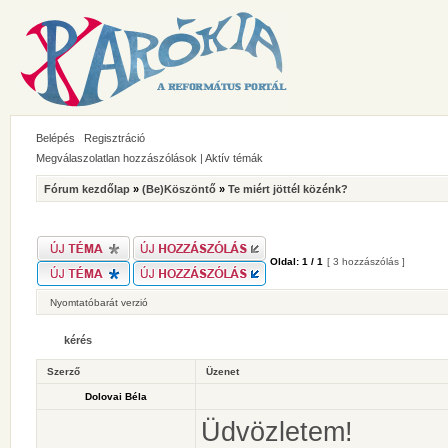
Belépés
Regisztráció
Megválaszolatlan hozzászólások
|
Aktív témák
Fórum kezdőlap
»
(Be)Köszöntő
»
Te miért jöttél közénk?
Oldal:
1
/
1
[ 3 hozzászólás ]
Nyomtatóbarát verzió
kérés
Szerző
Üzenet
Dolovai Béla
Üdvözletem!