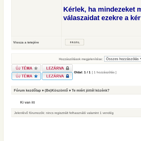
Kérlek, ha mindezeket m
válaszaidat ezekre a kér
Vissza a tetejére
Hozzászólások megjelenítése:
Oldal:
1
/
1
[ 1 hozzászólás ]
Fórum kezdőlap
»
(Be)Köszöntő
»
Te miért jöttél közénk?
Ki van itt
Jelenlévő fórumozók: nincs regisztrált felhasználó valamint 1 vendég