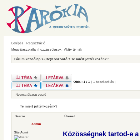
Belépés
Regisztráció
Megválaszolatlan hozzászólások
|
Aktív témák
Fórum kezdőlap
»
(Be)Köszöntő
»
Te miért jöttél közénk?
Oldal:
1
/
1
[ 1 hozzászólás ]
Nyomtatóbarát verzió
Te miért jöttél közénk?
Szerző
Üzenet
admin
Közösségnek tartod-e a
Site Admin