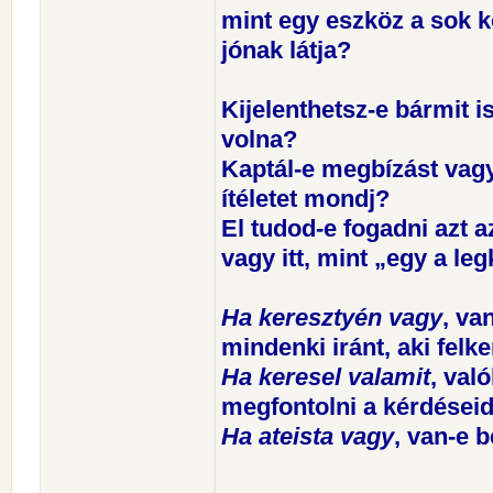
mint egy eszköz a sok k
jónak látja?
Kijelenthetsz-e bármit 
volna?
Kaptál-e megbízást vagy
ítéletet mondj?
El tudod-e fogadni azt 
vagy itt, mint „egy a le
Ha keresztyén vagy
, va
mindenki iránt, aki felk
Ha keresel valamit
, val
megfontolni a kérdéseid
Ha ateista vagy
, van-e 