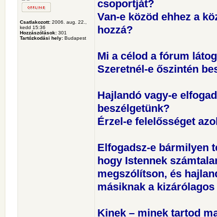
csoportját?
Van-e közöd ehhez a kö
Csatlakozott:
2006. aug. 22.,
hozzá?
kedd 15:36
Hozzászólások:
301
Tartózkodási hely:
Budapest
Mi a célod a fórum láto
Szeretnél-e őszintén be
Hajlandó vagy-e elfogadn
beszélgetünk?
Érzel-e felelősséget azo
Elfogadsz-e bármilyen t
hogy Istennek számtala
megszólítson, és hajlan
másiknak a kizárólagos
Kinek – minek tartod m