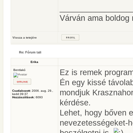
________________
Várván ama boldog
Vissza a tetejére
Re: Fórum tali
Erika
Ez is remek program
Bentlakó
Én egy kissé távola
mondjuk Krasznahor
Csatlakozott:
2006. aug. 29.,
kedd 09:37
Hozzászólások:
6093
kérdése.
Lehet, hogy bőven el
nevezetességeket-h
beszélgetni is.