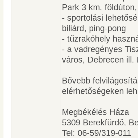
Park 3 km, földúton,
- sportolási lehetős
biliárd, ping-pong
- tűzrakóhely haszn
- a vadregényes Tisz
város, Debrecen ill
Bővebb felvilágosítá
elérhetőségeken leh
Megbékélés Háza
5309 Berekfürdő, Be
Tel: 06-59/319-011