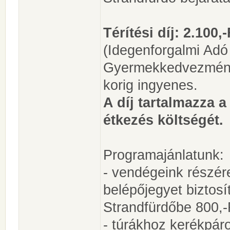
Térítési díj: 2.100,
(Idegenforgalmi Adó 
Gyermekkedvezmény
korig ingyenes.
A díj tartalmazza a
étkezés költségét.
Programajánlatunk:
- vendégeink részé
belépőjegyet biztosí
Strandfürdőbe 800,-
- túrákhoz kerékpár