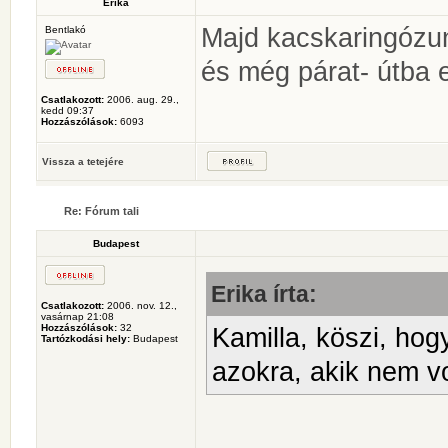
Erika
Majd kacskaringózun
Bentlakó
és még párat- útba 
Csatlakozott:
2006. aug. 29.,
kedd 09:37
Hozzászólások:
6093
Vissza a tetejére
Re: Fórum tali
Budapest
Erika írta:
Csatlakozott:
2006. nov. 12.,
vasárnap 21:08
Hozzászólások:
32
Kamilla, köszi, hog
Tartózkodási hely:
Budapest
azokra, akik nem vo