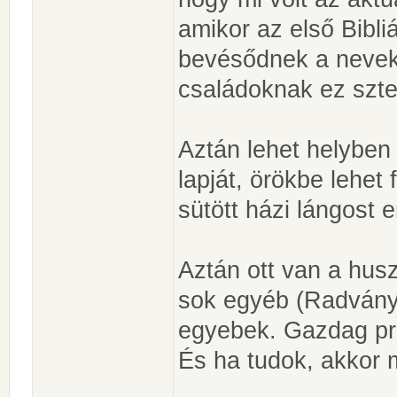
amikor az első Bibli
bevésődnek a neve
családoknak ez szt
Aztán lehet helyben 
lapját, örökbe lehet
sütött házi lángost e
Aztán ott van a hus
sok egyéb (Radványi
egyebek. Gazdag pr
És ha tudok, akkor