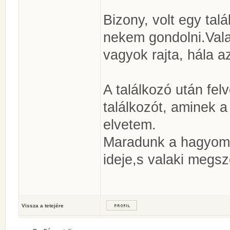
Bizony, volt egy tal
nekem gondolni.Vala
vagyok rajta, hála a
A találkozó után fel
találkozót, aminek a
elvetem.
Maradunk a hagyomá
ideje,s valaki megsz
Vissza a tetejére