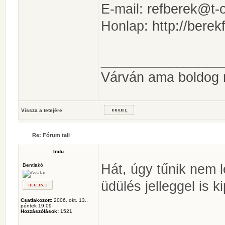
E-mail:
refberek@t-o
Honlap:
http://berek
________________
Várván ama boldog
Vissza a tetejére
Re: Fórum tali
Indu
Hát, úgy tűnik nem 
Bentlakó
üdülés jelleggel is 
Csatlakozott:
2006. okt. 13.,
péntek 19:09
Hozzászólások:
1521
________________