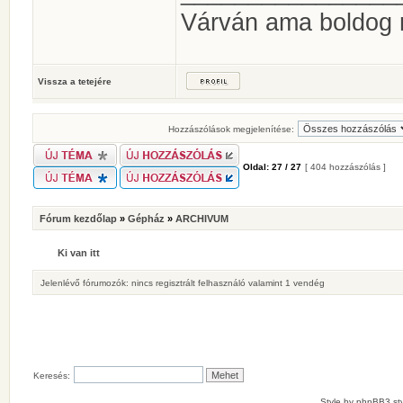
Várván ama boldog
Vissza a tetejére
Hozzászólások megjelenítése:
Oldal:
27
/
27
[ 404 hozzászólás ]
Fórum kezdőlap
»
Gépház
»
ARCHIVUM
Ki van itt
Jelenlévő fórumozók: nincs regisztrált felhasználó valamint 1 vendég
Keresés:
Style by
phpBB3 sty