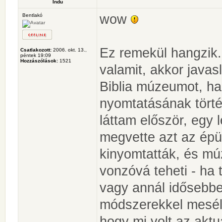
Indu
wow
Bentlakó
Ez remekül hangzik.
Csatlakozott:
2006. okt. 13.,
péntek 19:09
Hozzászólások:
1521
valamit, akkor javas
Biblia múzeumot, ha
nyomtatásának törté
láttam először, egy 
megvette azt az épül
kinyomtatták, és mú
vonzóvá teheti - ha
vagy annál idősebb
módszerekkel mesélt
hogy mi volt az aktuá