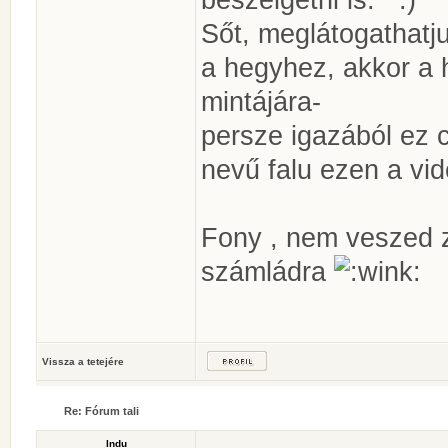
Sőt, meglátogathat
a hegyhez, akkor 
mintájára-
persze igazából ez 
nevű falu ezen a vi
Fony , nem veszed 
számládra
Vissza a tetejére
Re: Fórum tali
Indu