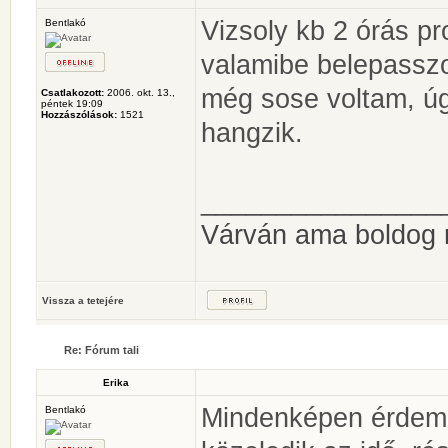
Vizsoly kb 2 órás p
Bentlakó
valamibe belepassz
még sose voltam, ú
Csatlakozott:
2006. okt. 13.,
péntek 19:09
Hozzászólások:
1521
hangzik.
________________
Várván ama boldog
Vissza a tetejére
Re: Fórum tali
Erika
Mindenképen érdeme
Bentlakó