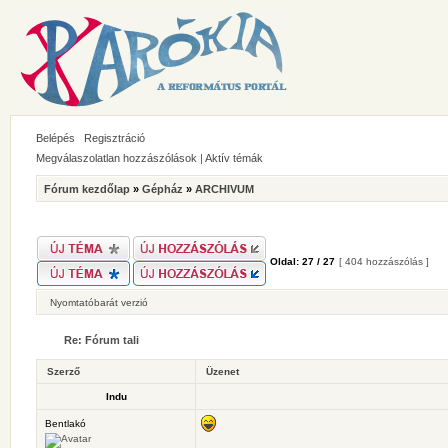
Belépés
Regisztráció
Megválaszolatlan hozzászólások
|
Aktív témák
Fórum kezdőlap
»
Gépház
»
ARCHIVUM
Oldal:
27
/
27
[ 404 hozzászólás ]
Nyomtatóbarát verzió
Re: Fórum tali
Szerző
Üzenet
Indu
Bentlakó