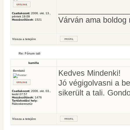
________________
Csatlakozott:
2006. okt. 13.,
péntek 19:09
Várván ama boldog
Hozzászólások:
1521
Vissza a tetejére
Re: Fórum tali
kamilla
Kedves Mindenki!
Bentlakó
Jó végigolvasni a be
sikerült a tali. Gond
Csatlakozott:
2006. okt. 03.,
kedd 07:57
Hozzászólások:
1476
Tartózkodási hely:
Rákoskeresztúr
Vissza a tetejére