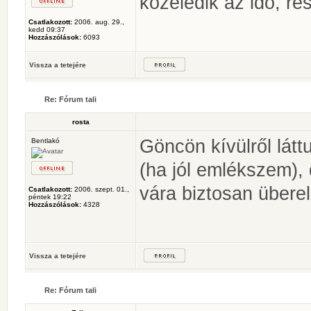
közeledik az idő, r
Csatlakozott:
2006. aug. 29.,
kedd 09:37
Hozzászólások:
6093
Vissza a tetejére
Re: Fórum tali
rosta
Göncön kívülről látt
Bentlakó
(ha jól emlékszem),
vára biztosan überel
Csatlakozott:
2006. szept. 01.,
péntek 19:22
Hozzászólások:
4328
Vissza a tetejére
Re: Fórum tali