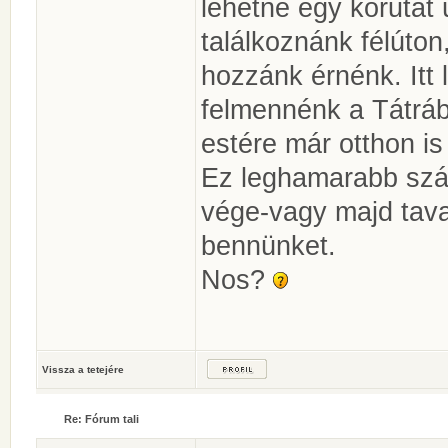
lehetne egy körutat
találkoznánk félúto
hozzánk érnénk. Itt 
felmennénk a Tátrába
estére már otthon is
Ez leghamarabb szám
vége-vagy majd tava
bennünket.
Nos?
Vissza a tetejére
Re: Fórum tali