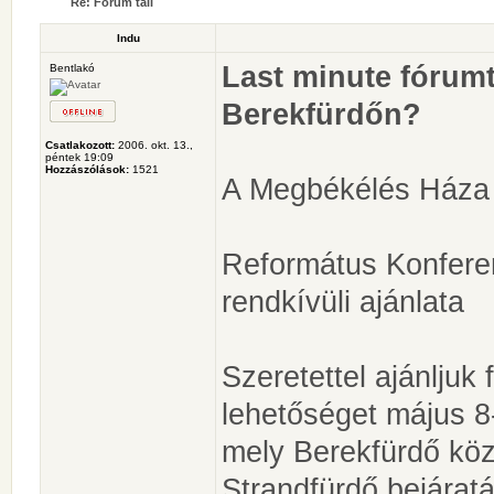
Re: Fórum tali
Indu
Last minute fórumt
Bentlakó
Berekfürdőn?
Csatlakozott:
2006. okt. 13.,
péntek 19:09
Hozzászólások:
1521
A Megbékélés Háza
Református Konferen
rendkívüli ajánlata
Szeretettel ajánljuk
lehetőséget május 
mely Berekfürdő köz
Strandfürdő bejáratá