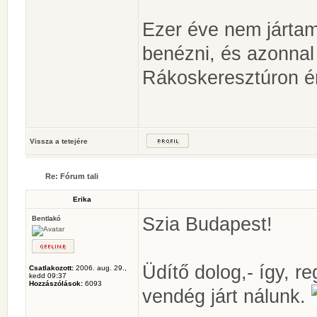
Ezer éve nem jártam 
benézni, és azonnal 
Rákoskeresztúron én 
Vissza a tetejére
Re: Fórum tali
Erika
Szia Budapest!
Bentlakó
Üdítő dolog,- így, re
Csatlakozott:
2006. aug. 29.,
kedd 09:37
Hozzászólások:
6093
vendég járt nálunk.