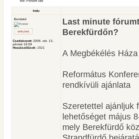
Re: Fórum tali
Indu
Last minute fórumt
Bentlakó
Berekfürdőn?
Csatlakozott:
2006. okt. 13.,
péntek 19:09
Hozzászólások:
1521
A Megbékélés Háza
Református Konferen
rendkívüli ajánlata
Szeretettel ajánljuk
lehetőséget május 
mely Berekfürdő köz
Strandfürdő bejáratá