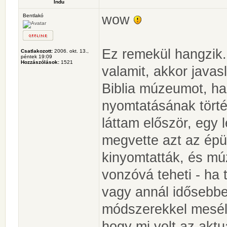
Indu
wow
Bentlakó
Ez remekül hangzik.
Csatlakozott:
2006. okt. 13.,
péntek 19:09
Hozzászólások:
1521
valamit, akkor javas
Biblia múzeumot, ha
nyomtatásának törté
láttam először, egy 
megvette azt az épül
kinyomtatták, és mú
vonzóvá teheti - ha
vagy annál idősebb
módszerekkel mesélt
hogy mi volt az aktuá