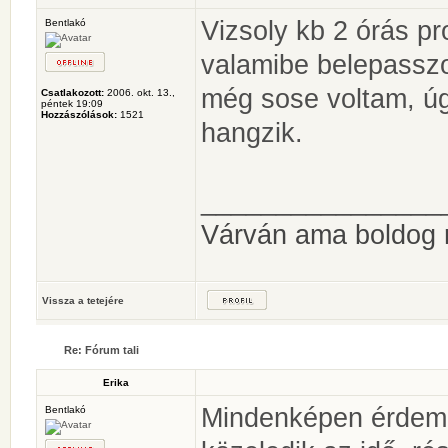
Vizsoly kb 2 órás p
Bentlakó
valamibe belepassz
még sose voltam, ú
Csatlakozott:
2006. okt. 13.,
péntek 19:09
Hozzászólások:
1521
hangzik.
________________
Várván ama boldog
Vissza a tetejére
Re: Fórum tali
Erika
Mindenképen érdeme
Bentlakó