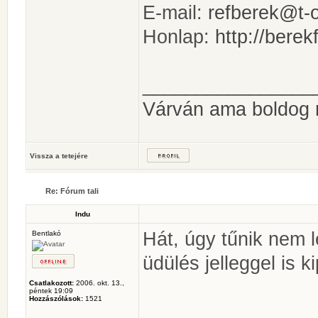
E-mail:
refberek@t-o
Honlap:
http://berek
________________
Várván ama boldog
Vissza a tetejére
Re: Fórum tali
Indu
Hát, úgy tűnik nem 
Bentlakó
üdülés jelleggel is 
Csatlakozott:
2006. okt. 13.,
péntek 19:09
Hozzászólások:
1521
________________