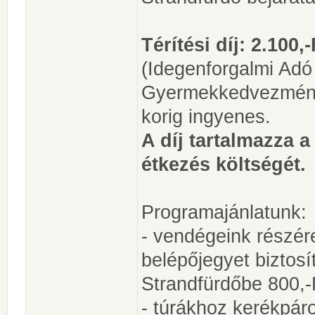
Térítési díj: 2.100,
(Idegenforgalmi Adó 
Gyermekkedvezmény
korig ingyenes.
A díj tartalmazza a
étkezés költségét.
Programajánlatunk:
- vendégeink részé
belépőjegyet biztosí
Strandfürdőbe 800,-
- túrákhoz kerékpár