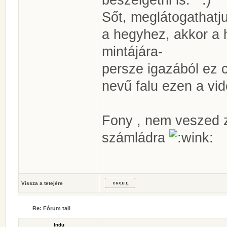
Sőt, meglátogathat
a hegyhez, akkor 
mintájára-
persze igazából ez 
nevű falu ezen a vi
Fony , nem veszed 
számládra
Vissza a tetejére
Re: Fórum tali
Indu