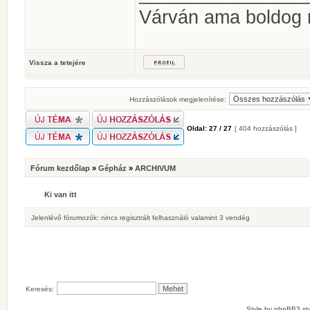
Várván ama boldog
Vissza a tetejére
Hozzászólások megjelenítése:
Oldal:
27
/
27
[ 404 hozzászólás ]
Fórum kezdőlap
»
Gépház
»
ARCHIVUM
Ki van itt
Jelenlévő fórumozók: nincs regisztrált felhasználó valamint 3 vendég
Keresés:
Style by
phpBB3 sty