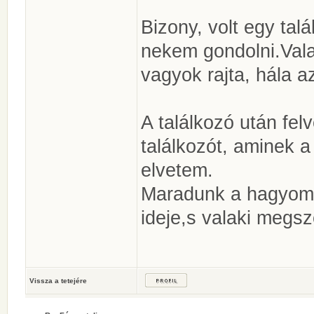
Bizony, volt egy tal
nekem gondolni.Vala
vagyok rajta, hála a
A találkozó után fel
találkozót, aminek a
elvetem.
Maradunk a hagyomá
ideje,s valaki megsz
Vissza a tetejére