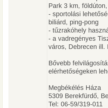
Park 3 km, földúton,
- sportolási lehetős
biliárd, ping-pong
- tűzrakóhely haszn
- a vadregényes Tisz
város, Debrecen ill
Bővebb felvilágosítá
elérhetőségeken leh
Megbékélés Háza
5309 Berekfürdő, Be
Tel: 06-59/319-011