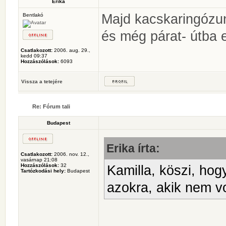
Erika
Majd kacskaringózun
Bentlakó
és még párat- útba 
Csatlakozott:
2006. aug. 29.,
kedd 09:37
Hozzászólások:
6093
Vissza a tetejére
Re: Fórum tali
Budapest
Erika írta:
Csatlakozott:
2006. nov. 12.,
vasárnap 21:08
Hozzászólások:
32
Kamilla, köszi, hog
Tartózkodási hely:
Budapest
azokra, akik nem vo