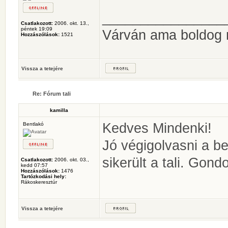
________________
Csatlakozott:
2006. okt. 13.,
péntek 19:09
Várván ama boldog
Hozzászólások:
1521
Vissza a tetejére
Re: Fórum tali
kamilla
Kedves Mindenki!
Bentlakó
Jó végigolvasni a be
sikerült a tali. Gond
Csatlakozott:
2006. okt. 03.,
kedd 07:57
Hozzászólások:
1476
Tartózkodási hely:
Rákoskeresztúr
Vissza a tetejére