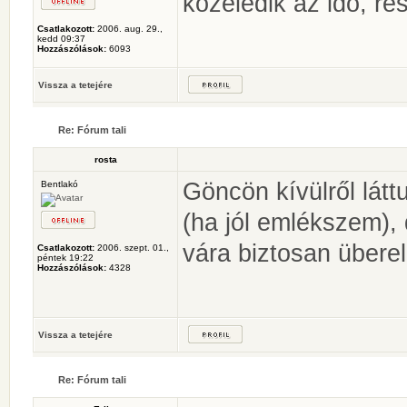
közeledik az idő, r
Csatlakozott:
2006. aug. 29.,
kedd 09:37
Hozzászólások:
6093
Vissza a tetejére
Re: Fórum tali
rosta
Göncön kívülről látt
Bentlakó
(ha jól emlékszem),
vára biztosan überel
Csatlakozott:
2006. szept. 01.,
péntek 19:22
Hozzászólások:
4328
Vissza a tetejére
Re: Fórum tali