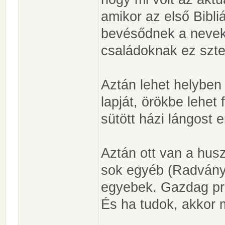
amikor az első Bibli
bevésődnek a neve
családoknak ez szt
Aztán lehet helyben 
lapját, örökbe lehet
sütött házi lángost e
Aztán ott van a hus
sok egyéb (Radványi
egyebek. Gazdag pr
És ha tudok, akkor