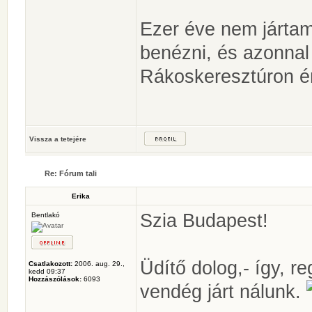
Ezer éve nem jártam 
benézni, és azonnal 
Rákoskeresztúron én 
Vissza a tetejére
Re: Fórum tali
Erika
Szia Budapest!
Bentlakó
Üdítő dolog,- így, re
Csatlakozott:
2006. aug. 29.,
kedd 09:37
Hozzászólások:
6093
vendég járt nálunk.