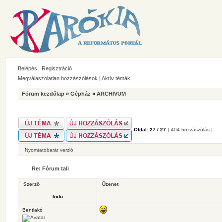
Belépés
Regisztráció
Megválaszolatlan hozzászólások
|
Aktív témák
Fórum kezdőlap
»
Gépház
»
ARCHIVUM
Oldal:
27
/
27
[ 404 hozzászólás ]
Nyomtatóbarát verzió
Re: Fórum tali
Szerző
Üzenet
Indu
Bentlakó