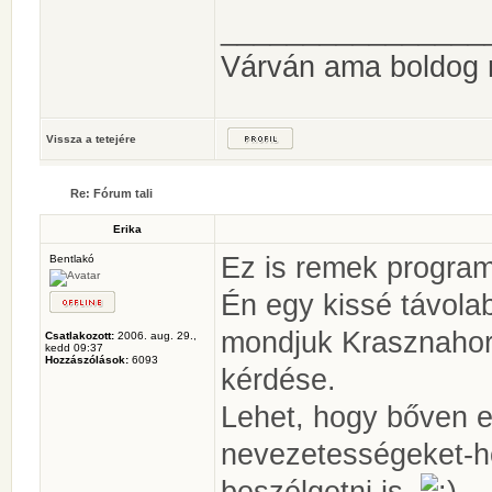
________________
Várván ama boldog
Vissza a tetejére
Re: Fórum tali
Erika
Ez is remek program
Bentlakó
Én egy kissé távola
mondjuk Krasznahor
Csatlakozott:
2006. aug. 29.,
kedd 09:37
Hozzászólások:
6093
kérdése.
Lehet, hogy bőven el
nevezetességeket-h
beszélgetni is.