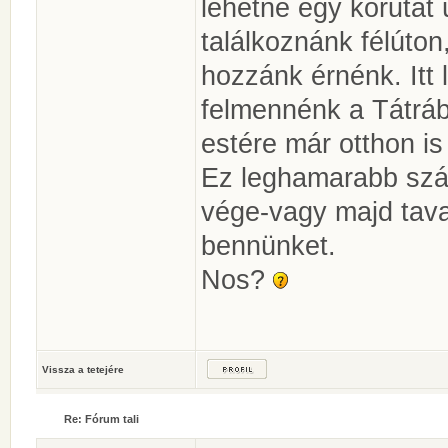
lehetne egy körutat
találkoznánk félúto
hozzánk érnénk. Itt 
felmennénk a Tátrába
estére már otthon is
Ez leghamarabb szám
vége-vagy majd tava
bennünket.
Nos?
Vissza a tetejére
Re: Fórum tali