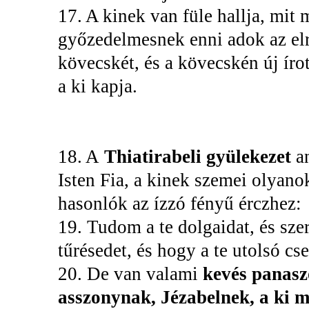
17. A kinek van füle hallja, mit
győzedelmesnek enni adok az elr
kövecskét, és a kövecskén új írot
a ki kapja.
18. A
Thiatirabeli gyülekezet
a
Isten Fia, a kinek szemei olyanok
hasonlók az ízzó fényű érczhez:
19. Tudom a te dolgaidat, és szer
tűrésedet, és hogy a te utolsó cs
20. De van valami
kevés panasz
asszonynak, Jézabelnek, a ki 