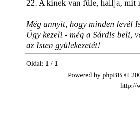
22. A kinek van füle, hallja, mi
Még annyit, hogy minden levél Is
Úgy kezeli - még a Sárdis beli, v
az Isten gyülekezetét!
Oldal:
1
/
1
Powered by phpBB © 200
http:/