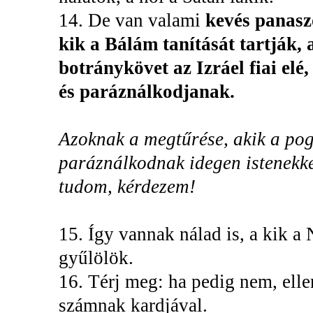
14. De van valami
kevés panasz
kik a Bálám tanítását tartják, 
botránykövet az Izráel fiai el
és paráználkodjanak.
Azoknak a megtűrése, akik a pogán
paráználkodnak idegen istenekke
tudom, kérdezem!
15. Így vannak nálad is, a kik a N
gyűlölök.
16. Térj meg: ha pedig nem, ell
számnak kardjával.