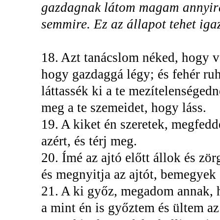
gazdagnak látom magam annyira
semmire. Ez az állapot tehet iga
18. Azt tanácslom néked, hogy v
hogy gazdaggá légy; és fehér ruh
láttassék ki a te mezítelenséged
meg a te szemeidet, hogy láss.
19. A kiket én szeretek, megfed
azért, és térj meg.
20. Ímé az ajtó előtt állok és zö
és megnyitja az ajtót, bemegyek 
21. A ki győz, megadom annak, h
a mint én is győztem és ültem a