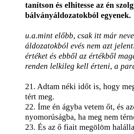
tanítson és elhitesse az én szo
bálványáldozatokból egyenek.
u.a.mint előbb, csak itt már nev
áldozatokból evés nem azt jelent
értéket és ebből az értékből ma
renden lelkileg kell érteni, a pa
21. Adtam néki időt is, hogy me
tért meg.
22. Íme én ágyba vetem őt, és az
nyomorúságba, ha meg nem térne
23. És az ő fiait megölöm haláll