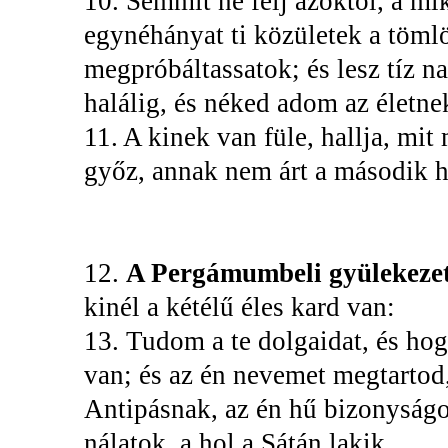
10. Semmit ne félj azoktól, a mi
egynéhányat ti közületek a töml
megpróbáltassatok; és lesz tíz 
halálig, és néked adom az életne
11. A kinek van füle, hallja, mi
győz, annak nem árt a második h
12.
A Pergámumbeli gyülekeze
kinél a kétélű éles kard van:
13. Tudom a te dolgaidat, és hogy
van; és az én nevemet megtartod
Antipásnak, az én hű bizonyság
nálatok, a hol a Sátán lakik.