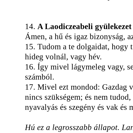
14.
A Laodiczeabeli gyülekeze
Ámen, a hű és igaz bizonyság, az
15. Tudom a te dolgaidat, hogy 
hideg volnál, vagy hév.
16. Így mivel lágymeleg vagy, se
számból.
17. Mivel ezt mondod: Gazdag 
nincs szükségem; és nem tudod, 
nyavalyás és szegény és vak és m
Hú ez a legrosszabb állapot. La