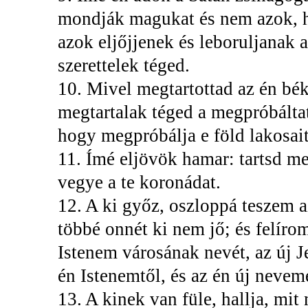
mondják magukat és nem azok, 
azok eljőjjenek és leboruljanak a
szerettelek téged.
10. Mivel megtartottad az én bék
megtartalak téged a megpróbáltatá
hogy megpróbálja e föld lakosait
11. Ímé eljövök hamar: tartsd me
vegye a te koronádat.
12. A ki győz, oszloppá teszem 
többé onnét ki nem jő; és felíro
Istenem városának nevét, az új Je
én Istenemtől, és az én új nevem
13. A kinek van füle, hallja, mi