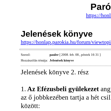
Paró
https://hon
Jelenések könyve
https://honlap.parokia.hu/forum/viewto
Szerző:
pauler
[ 2008. feb. 08., péntek 16:31 ]
Hozzászólás témája:
Jelenések könyve
Jelenések könyve 2. rész
1.
Az Efézusbeli gyülekezet
ang
az ő jobbkezében tartja a hét csil
között: