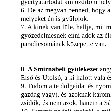
gyertyatartódat kimozdítom hely
6. De az megvan benned, hogy a 
melyeket én is gyűlölök.
7. A kinek van füle, hallja, mit
győzedelmesnek enni adok az élet
paradicsomának közepette van.
8.
A Smirnabeli gyülekezet
ang
Első és Utolsó, a ki halott vala és
9. Tudom a te dolgaidat és nyom
gazdag vagy), és azoknak káromk
zsidók, és nem azok, hanem a Sá