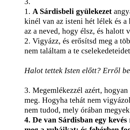
3.
1.
A Sárdisbeli gyülekezet
angy
kinél van az isteni hét lélek és 
az a neved, hogy élsz, és halott 
2. Vigyázz, és erősítsd meg a tö
nem találtam a te cselekedeteidet
Halot tettek Isten előtt? Erről b
3. Megemlékezzél azért, hogyan ve
meg. Hogyha tehát nem vigyázol,
nem tudod, mely órában megyek
4. De van Sárdisban egy kevés 
meg a ruháikat: és fehérben fo