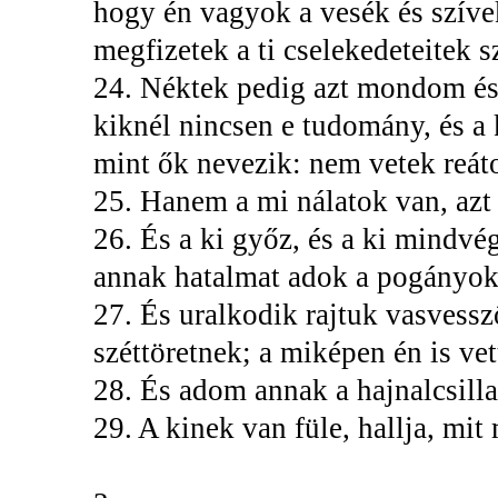
hogy én vagyok a vesék és szíve
megfizetek a ti cselekedeteitek sz
24. Néktek pedig azt mondom és 
kiknél nincsen e tudomány, és a 
mint ők nevezik: nem vetek reáto
25. Hanem a mi nálatok van, azt 
26. És a ki győz, és a ki mindvé
annak hatalmat adok a pogányo
27. És uralkodik rajtuk vasvessz
széttöretnek; a miképen én is ve
28. És adom annak a hajnalcsilla
29. A kinek van füle, hallja, mi