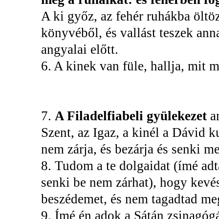
A ki győz, az fehér ruhákba öltö
könyvéből, és vallást teszek ann
angyalai előtt.
6. A kinek van füle, hallja, mit
7.
A Filadelfiabeli gyülekezet
a
Szent, az Igaz, a kinél a Dávid k
nem zárja, és bezárja és senki m
8. Tudom a te dolgaidat (ímé adt
senki be nem zárhat), hogy kevés
beszédemet, és nem tagadtad me
9. Ímé én adok a Sátán zsinagógá