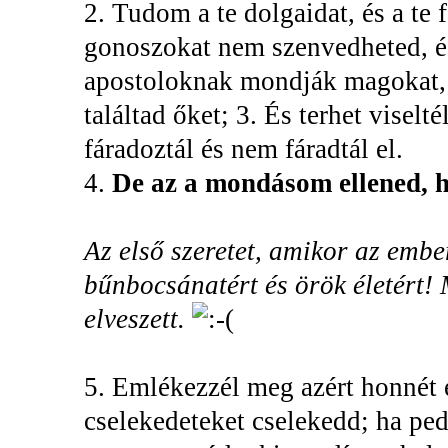
2. Tudom a te dolgaidat, és a te 
gonoszokat nem szenvedheted, és
apostoloknak mondják magokat, 
találtad őket; 3. És terhet viselt
fáradoztál és nem fáradtál el.
4.
De az a mondásom ellened, ho
Az első szeretet, amikor az embe
bűnbocsánatért és örök életért! 
elveszett.
5. Emlékezzél meg azért honnét es
cselekedeteket cselekedd; ha ped