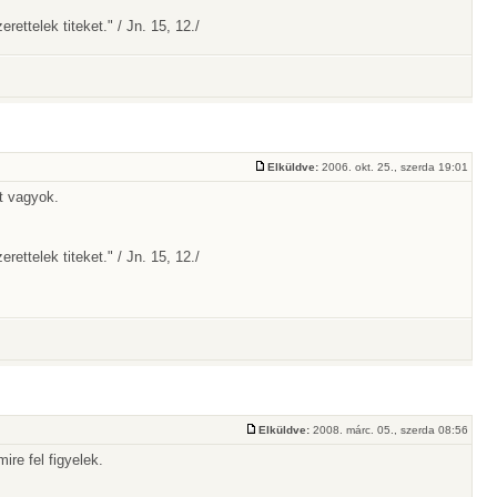
ttelek titeket." / Jn. 15, 12./
Elküldve:
2006. okt. 25., szerda 19:01
tt vagyok.
ttelek titeket." / Jn. 15, 12./
Elküldve:
2008. márc. 05., szerda 08:56
re fel figyelek.