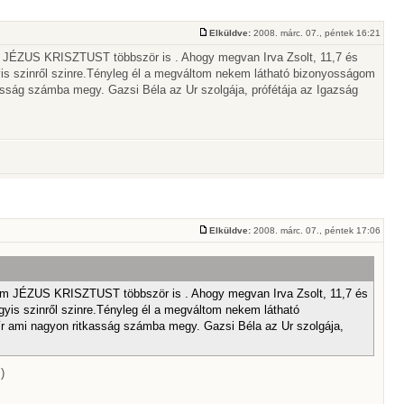
Elküldve:
2008. márc. 07., péntek 16:21
tam JÉZUS KRISZTUST többször is . Ahogy megvan Irva Zsolt, 11,7 és
yis szinről szinre.Tényleg él a megváltom nekem látható bizonyosságom
kasság számba megy. Gazsi Béla az Ur szolgája, prófétája az Igazság
Elküldve:
2008. márc. 07., péntek 17:06
látam JÉZUS KRISZTUST többször is . Ahogy megvan Irva Zsolt, 11,7 és
gyis szinről szinre.Tényleg él a megváltom nekem látható
ír ami nagyon ritkasság számba megy. Gazsi Béla az Ur szolgája,