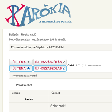
Belépés
Regisztráció
Megválaszolatlan hozzászólások
|
Aktív témák
Fórum kezdőlap
»
Gépház
»
ARCHIVUM
Oldal:
1
/
1
[ 11 hozzászólás ]
Nyomtatóbarát verzió
Parokia chat
Szerző
Üzenet
kavics
Sziasztok!