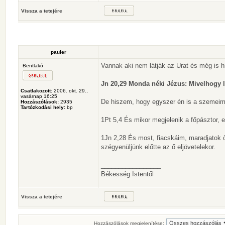
Vissza a tetejére
pauler
Vannak aki nem látják az Urat és még is 
Bentlakó
Jn 20,29 Monda néki Jézus: Mivelhogy lá
Csatlakozott:
2006. okt. 29.,
vasárnap 16:25
De hiszem, hogy egyszer én is a szemeimm
Hozzászólások:
2935
Tartózkodási hely:
bp
1Pt 5,4 És mikor megjelenik a főpásztor, e
1Jn 2,28 És most, fiacskáim, maradjatok 
szégyenüljünk előtte az ő eljövetelekor.
_________________
Békesség Istentől
Vissza a tetejére
Hozzászólások megjelenítése: