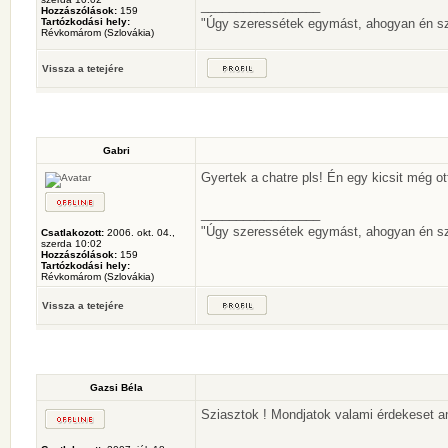
_________________
Hozzászólások:
159
Tartózkodási hely:
"Úgy szeressétek egymást, ahogyan én szere
Révkomárom (Szlovákia)
Vissza a tetejére
Gabri
Gyertek a chatre pls! Én egy kicsit még o
_________________
"Úgy szeressétek egymást, ahogyan én szere
Csatlakozott:
2006. okt. 04.,
szerda 10:02
Hozzászólások:
159
Tartózkodási hely:
Révkomárom (Szlovákia)
Vissza a tetejére
Gazsi Béla
Sziasztok ! Mondjatok valami érdekeset ami