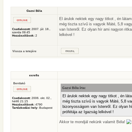
Gazsi Béla
El árulok nektek egy nagy titkot , én lá
még tiszta szívű is vagyok Máté, 5,8 vag
van Istenről. Ez olyan hír ami nagyon rit
Csatlakozott:
2007. júl. 18.,
szerda 09:45
lelkével !
Hozzászólások:
2
Vissza a tetejére
exrefis
Bentlakó
Gazsi Béla írta:
El árulok nektek egy nagy titkot , én 
Csatlakozott:
2006. okt. 02.,
még tiszta szívű is vagyok Máté, 5,8 va
hétfő 21:15
Hozzászólások:
4790
bizonyosságom van Istenről. Ez olyan h
Tartózkodási hely:
Budapest
prófétája az Igazság lelkével !
Akkor te mondjál nekünk valamit Béla!