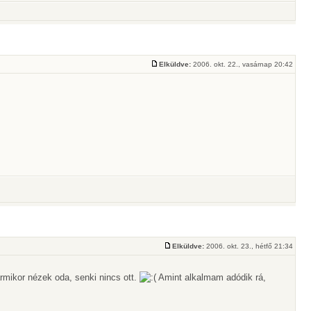
Elküldve:
2006. okt. 22., vasárnap 20:42
Elküldve:
2006. okt. 23., hétfő 21:34
rmikor nézek oda, senki nincs ott.
Amint alkalmam adódik rá,