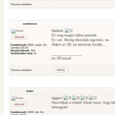
Vissza a tetejére
semibrevis
Nalátod.
Én meg megint hiába kereslek.
Ez van. Mindig elkerüljük egymást, na.
Áldjon az ÚR, én latinozok tovább...
Csatlakozott:
2006. szept. 30.,
szombat 20:10
Hozzászólások:
381
Tartózkodási hely:
itt
_________________
Az ÚR közel!
Vissza a tetejére
Gabri
Igggen!
Használjuk a chatet! Olyan rossz, hogy bá
felmegyek!
Csatlakozott:
2006. okt. 04.,
szerda 10:02