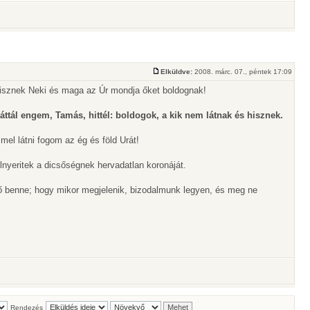
Elküldve:
2008. márc. 07., péntek 17:09
hisznek Neki és maga az Úr mondja őket boldognak!
ttál engem, Tamás, hittél: boldogok, a kik nem látnak és hisznek.
el látni fogom az ég és föld Urát!
lnyeritek a dicsőségnek hervadatlan koronáját.
ő benne; hogy mikor megjelenik, bizodalmunk legyen, és meg ne
Rendezés