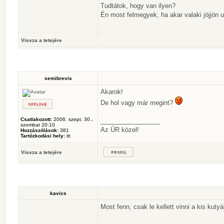
Tudtátok, hogy van ilyen?
Én most felmegyek, ha akar valaki jöjjön
Vissza a tetejére
semibrevis
Akarok!
De hol vagy már megint?
Csatlakozott:
2006. szept. 30.,
_________________
szombat 20:10
Az ÚR közel!
Hozzászólások:
381
Tartózkodási hely:
itt
Vissza a tetejére
kavics
Most fenn, csak le kellett vinni a kis kut