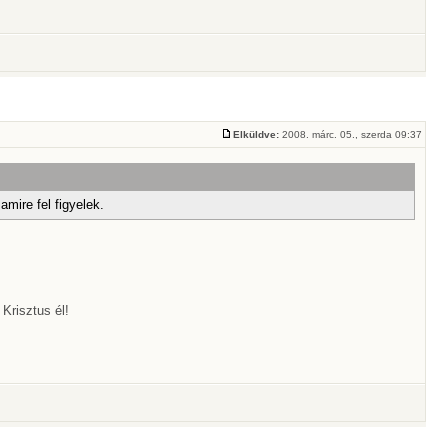
Elküldve:
2008. márc. 05., szerda 09:37
mire fel figyelek.
Krisztus él!