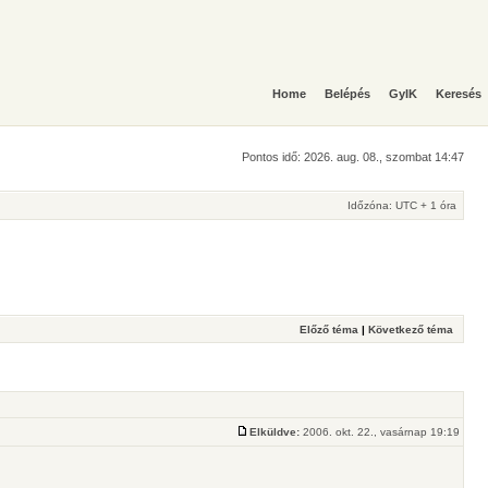
Home
Belépés
GyIK
Keresés
Pontos idő: 2026. aug. 08., szombat 14:47
Időzóna: UTC + 1 óra
Előző téma
|
Következő téma
Elküldve:
2006. okt. 22., vasárnap 19:19