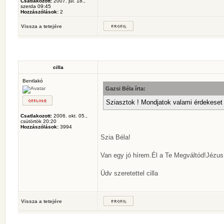
Csatlakozott:
2007. júl. 18.,
szerda 09:45
Hozzászólások:
2
Vissza a tetejére
cilla
Bentlakó
Gazsi Béla írta:
Sziasztok ! Mondjatok valami érdekeset a
Csatlakozott:
2006. okt. 05.,
csütörtök 20:20
Hozzászólások:
3994
Szia Béla!
Van egy jó hírem.Él a Te Megváltód!Jézus 
Üdv szeretettel cilla
Vissza a tetejére