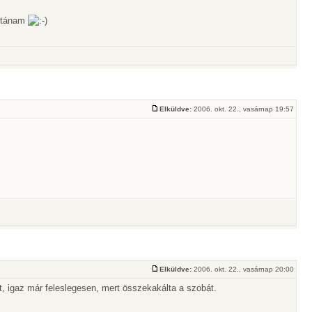
 utánam
Elküldve:
2006. okt. 22., vasárnap 19:57
Elküldve:
2006. okt. 22., vasárnap 20:00
yát, igaz már feleslegesen, mert összekakálta a szobát.