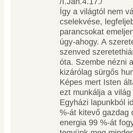
/I.Ján.4.17./
Így a világtól nem v
cselekvése, legfeljeb
parancsokat emeljen
úgy-ahogy. A szerete
szenved szeretethiá
óta. Szembe nézni a
kizárólag sürgős hu
Képes mert Isten ált
ezt munkálja a világ
Egyházi lapunkból i
%-át kitevő gazdag 
energia 99 %-át fogy
tegyünk meg mindent