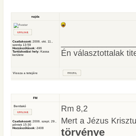
najda
________________
Csatlakozott:
2006. okt. 11.,
szerda 13:59
Hozzászólások:
496
Én választottalak tit
Tartózkodási hely:
Kassa
kerülete
Vissza a tetejére
FM
Rm 8,2
Bentlakó
Mert a Jézus Kriszt
Csatlakozott:
2006. szept. 29.,
péntek 15:30
törvénye
Hozzászólások:
2408