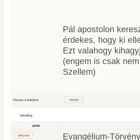
Pál apostolon keresz
érdekes, hogy ki ell
Ezt valahogy kihagy
(engem is csak nem r
Szellem)
Vissza a tetejére
törvény
pista
Evangélium-Törvény