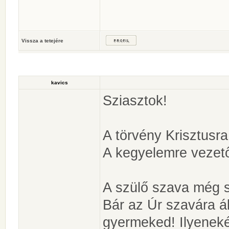
Vissza a tetejére
kavics
Sziasztok!
A törvény Krisztusr
A kegyelemre vezet
A szülő szava még s
Bár az Úr szavára á
gyermeked! Ilyeneké