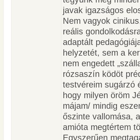
javak igazságos elo
Nem vagyok cinikus,
reális gondolkodásra
adaptált pedagógiá
helyzetét, sem a kere
nem engedett „száll
rózsaszín ködöt pré
testvéreim sugárzó
hogy milyen öröm Jéz
májam/ mindig esze
őszinte vallomása, a
amióta megtértem tö
Egyszerűen megtagad