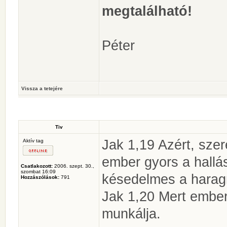
megtalálható!
Péter
Vissza a tetejére
Tiv
Jak 1,19 Azért, szer
Aktív tag
ember gyors a hallá
Csatlakozott:
2006. szept. 30.,
szombat 16:09
késedelmes a harag
Hozzászólások:
791
Jak 1,20 Mert ember
munkálja.