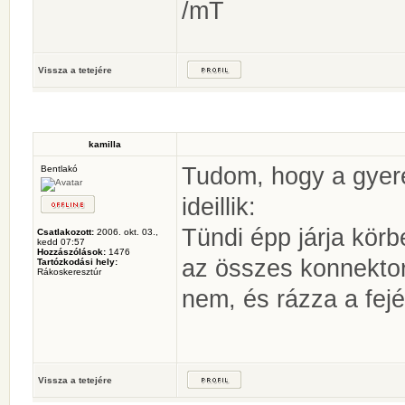
/mT
Vissza a tetejére
kamilla
Tudom, hogy a gyer
Bentlakó
ideillik:
Tündi épp járja kör
Csatlakozott:
2006. okt. 03.,
kedd 07:57
Hozzászólások:
1476
az összes konnekto
Tartózkodási hely:
Rákoskeresztúr
nem, és rázza a fej
Vissza a tetejére