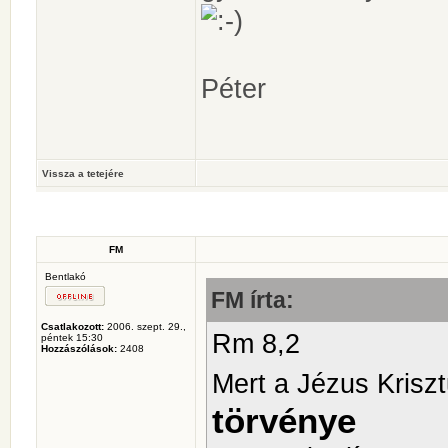
Péter
Vissza a tetejére
FM
Bentlakó
FM írta:
Csatlakozott:
2006. szept. 29.,
Rm 8,2
péntek 15:30
Hozzászólások:
2408
Mert a Jézus Krisz
törvénye