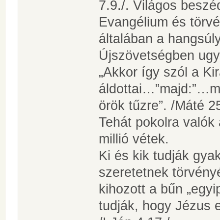
7.9./. Világos beszé
Evangélium és törv
általában a hangsúly
Újszövetségben ugya
„Akkor így szól a Ki
áldottai…”majd:”…m
örök tűzre”. /Máté 25
Tehát pokolra valók 
millió vétek.
Ki és kik tudják gyak
szeretetnek törvény
kihozott a bűn „egyi
tudják, hogy Jézus e