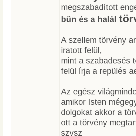
megszabadított eng
tör
bűn és a halál
A szellem törvény am
iratott felül,
mint a szabadesés tö
felül írja a repülés
Az egész világminde
amikor Isten mégegy
dolgokat akkor a tör
ott a törvény megta
szvsz