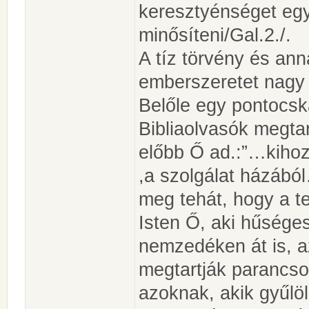
keresztyénséget egy
minősíteni/Gal.2./.
A tíz törvény és ann
emberszeretet nagy 
Belőle egy pontocsk
Bibliaolvasók megtan
előbb Ő ad.:”…kihoz
,a szolgálat házából
meg tehát, hogy a te
Isten Ő, aki hűsége
nemzedéken át is, a
megtartják parancsol
azoknak, akik gyűlöl