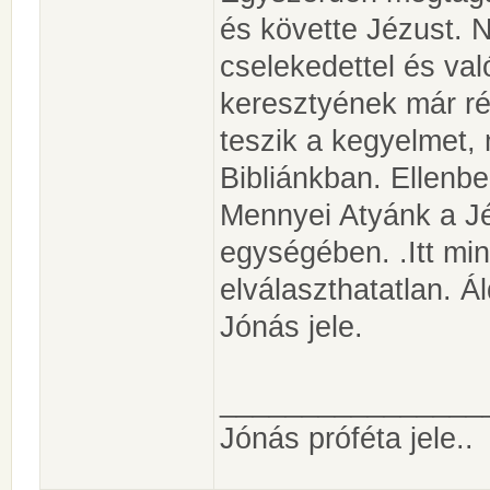
és követte Jézust. 
cselekedettel és va
keresztyének már r
teszik a kegyelmet,
Bibliánkban. Ellenb
Mennyei Atyánk a Jé
egységében. .Itt mi
elválaszthatatlan. Á
Jónás jele.
________________
Jónás próféta jele..