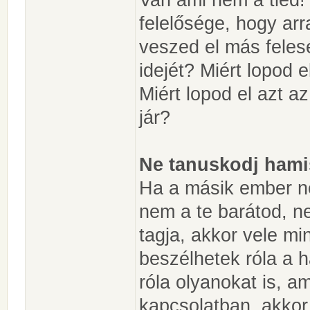
felelősége, hogy arr
veszed el más felesé
idejét? Miért lopod 
Miért lopod el azt 
jár?
Ne tanuskodj hami
Ha a másik ember n
nem a te barátod, n
tagja, akkor vele m
beszélhetek róla a 
róla olyanokat is, a
kapcsolatban, akkor