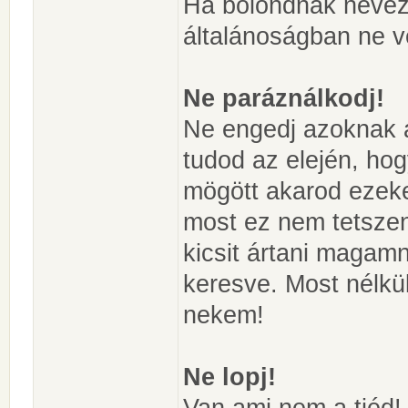
Ha bolondnak nevez
általánoságban ne v
Ne paráználkodj!
Ne engedj azoknak a
tudod az elején, hog
mögött akarod ezeket
most ez nem tetszen
kicsit ártani magam
keresve. Most nélkü
nekem!
Ne lopj!
Van ami nem a tiéd!