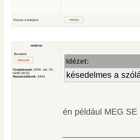
Vissza a tetejére
net2rist
Bentlakó
Idézet:
Csatlakozott:
2006. okt. 02.,
késedelmes a szól
hétfő 08:52
Hozzászólások:
4464
én például MEG S
________________