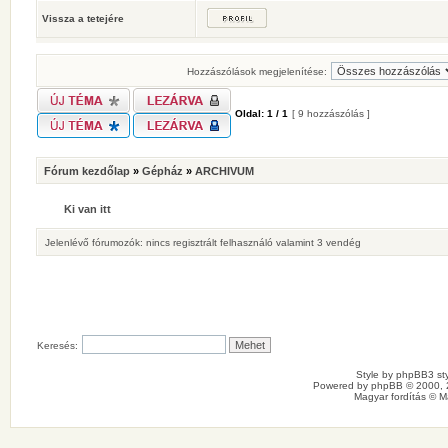
Vissza a tetejére
Hozzászólások megjelenítése:
Oldal:
1
/
1
[ 9 hozzászólás ]
Fórum kezdőlap
»
Gépház
»
ARCHIVUM
Ki van itt
Jelenlévő fórumozók: nincs regisztrált felhasználó valamint 3 vendég
Keresés:
Style by
phpBB3 sty
Powered by
phpBB
© 2000, 
Magyar fordítás ©
M