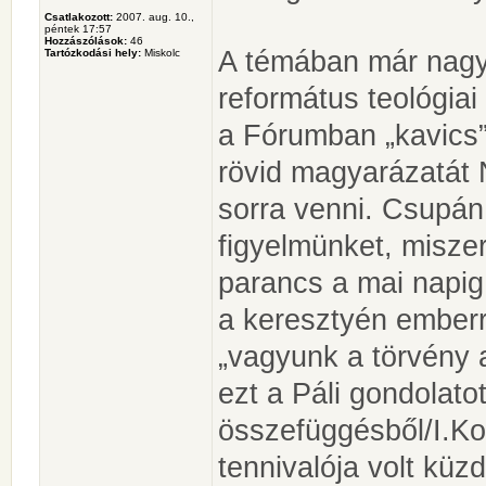
Csatlakozott:
2007. aug. 10.,
péntek 17:57
Hozzászólások:
46
A témában már nagyo
Tartózkodási hely:
Miskolc
református teológia
a Fórumban „kavics”
rövid magyarázatát 
sorra venni. Csupán
figyelmünket, miszer
parancs a mai napig
a keresztyén emberr
„vagyunk a törvény a
ezt a Páli gondolatot
összefüggésből/I.Kor
tennivalója volt küzd