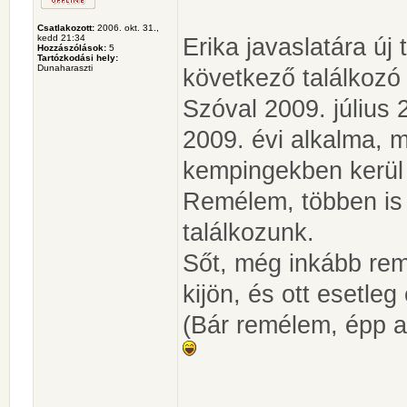
Csatlakozott:
2006. okt. 31.,
kedd 21:34
Erika javaslatára új
Hozzászólások:
5
Tartózkodási hely:
Dunaharaszti
következő találkozó
Szóval 2009. július 
2009. évi alkalma, 
kempingekben kerül
Remélem, többen is 
találkozunk.
Sőt, még inkább remé
kijön, és ott esetleg
(Bár remélem, épp a
________________