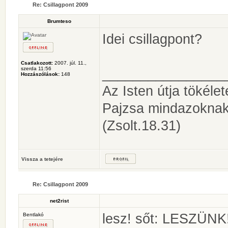
Re: Csillagpont 2009
Brumteso
Idei csillagpont?
Csatlakozott:
2007. júl. 11.,
szerda 11:56
________________
Hozzászólások:
148
Az Isten útja tökéle
Pajzsa mindazoknak
(Zsolt.18.31)
Vissza a tetejére
Re: Csillagpont 2009
net2rist
lesz! sőt: LESZÜNK
Bentlakó