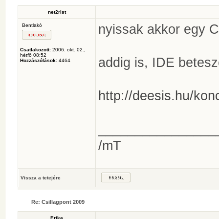
net2rist
nyissak akkor egy C
Bentlakó
Csatlakozott:
2006. okt. 02.,
hétfő 08:52
addig is, IDE betesz
Hozzászólások:
4464
http://deesis.hu/kon
________________
/mT
Vissza a tetejére
Re: Csillagpont 2009
Erika