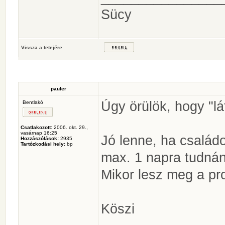
Sücy
Vissza a tetejére
pauler
Úgy örülök, hogy "lá
Bentlakó
Csatlakozott:
2006. okt. 29.,
vasárnap 16:25
Jó lenne, ha családo
Hozzászólások:
2935
Tartózkodási hely:
bp
max. 1 napra tudnán
Mikor lesz meg a p
Köszi