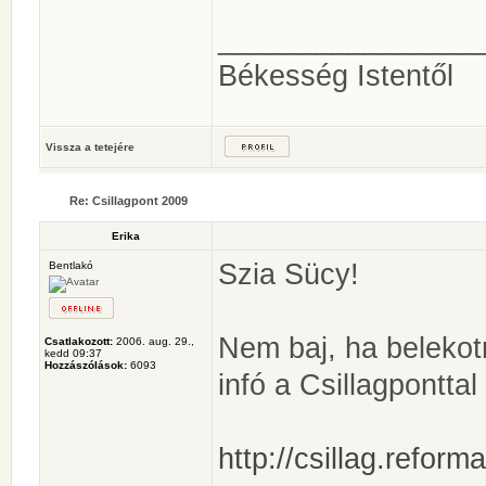
________________
Békesség Istentől
Vissza a tetejére
Re: Csillagpont 2009
Erika
Szia Sücy!
Bentlakó
Nem baj, ha beleko
Csatlakozott:
2006. aug. 29.,
kedd 09:37
Hozzászólások:
6093
infó a Csillagpontta
http://csillag.reform