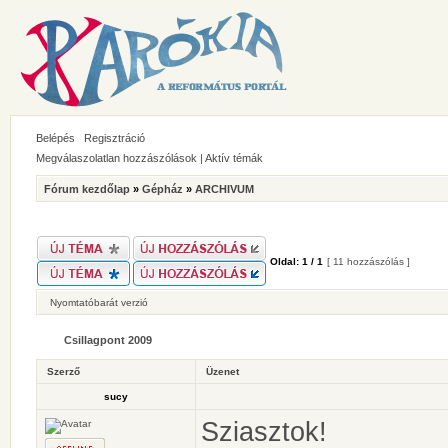
Belépés
Regisztráció
Megválaszolatlan hozzászólások
|
Aktív témák
Fórum kezdőlap
»
Gépház
»
ARCHIVUM
Oldal:
1
/
1
[ 11 hozzászólás ]
Nyomtatóbarát verzió
Csillagpont 2009
Szerző
Üzenet
sucy
Sziasztok!