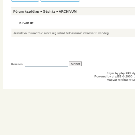
Fórum kezdőlap
»
Gépház
»
ARCHIVUM
Ki van itt
Jelenlévő fórumozók: nincs regisztrált felhasználó valamint 3 vendég
Keresés:
Style by
phpBB3 sty
Powered by
phpBB
© 2000, 
Magyar fordítás ©
M