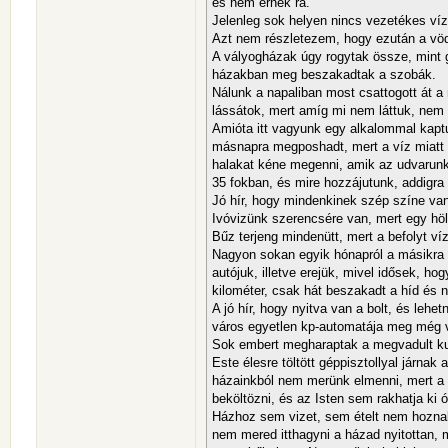
és nem érnek rá.
Jelenleg sok helyen nincs vezetékes ví
Azt nem részletezem, hogy ezután a vödö
A vályogházak úgy rogytak össze, mint g
házakban meg beszakadtak a szobák.
Nálunk a napaliban most csattogott át a 
lássátok, mert amíg mi nem láttuk, nem i
Amióta itt vagyunk egy alkalommal kapt
másnapra megposhadt, mert a víz miatt 
halakat kéne megenni, amik az udvarunko
35 fokban, és mire hozzájutunk, addigra
Jó hír, hogy mindenkinek szép színe va
Ivóvizünk szerencsére van, mert egy höl
Bűz terjeng mindenütt, mert a befolyt ví
Nagyon sokan egyik hónapról a másikra é
autójuk, illetve erejük, mivel idősek, h
kilométer, csak hát beszakadt a híd és
A jó hír, hogy nyitva van a bolt, és lehe
város egyetlen kp-automatája meg még ví
Sok embert megharaptak a megvadult kut
Este élesre töltött géppisztollyal járnak
házainkból nem merünk elmenni, mert a 
beköltözni, és az Isten sem rakhatja ki 
Házhoz sem vizet, sem ételt nem hoznak,
nem mered itthagyni a házad nyitottan, m