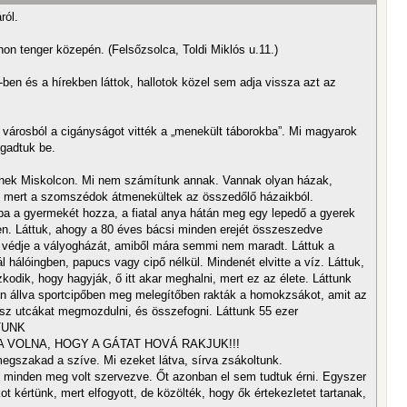
ról.
on tenger közepén. (Felsőzsolca, Toldi Miklós u.11.)
v-ben és a hírekben láttok, hallotok közel sem adja vissza azt az
a városból a cigányságot vitték a „menekült táborokba”. Mi magyarok
gadtuk be.
esznek Miskolcon. Mi nem számítunk annak. Vannak olyan házak,
, mert a szomszédok átmenekültek az összedőlő házaikból.
 apa a gyermekét hozza, a fiatal anya hátán meg egy lepedő a gyerek
ben. Láttuk, ahogy a 80 éves bácsi minden erejét összeszedve
 védje a vályogházát, amiből mára semmi nem maradt. Láttuk a
hálóingben, papucs vagy cipő nélkül. Mindenét elvitte a víz. Láttuk,
odik, hogy hagyják, ő itt akar meghalni, mert ez az élete. Láttunk
ben állva sportcipőben meg melegítőben rakták a homokzsákot, amit az
sz utcákat megmozdulni, és összefogni. Láttunk 55 ezer
TTUNK
 VOLNA, HOGY A GÁTAT HOVÁ RAKJUK!!!
egszakad a szíve. Mi ezeket látva, sírva zsákoltunk.
k minden meg volt szervezve. Őt azonban el sem tudtuk érni. Egyszer
ot kértünk, mert elfogyott, de közölték, hogy ők értekezletet tartanak,