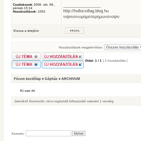
Csatlakozott:
2006. okt. 06.,
_________________
péntek 15:14
http://hollocsillag.blog.hu
Hozzászólások:
1052
νιψονανωμηματαμημωνανοψιν
Vissza a tetejére
Hozzászólások megjelenítése:
Oldal:
1
/
1
[ 2 hozzászólás ]
Fórum kezdőlap
»
Gépház
»
ARCHIVUM
Ki van itt
Jelenlévő fórumozók: nincs regisztrált felhasználó valamint 1 vendég
Keresés: