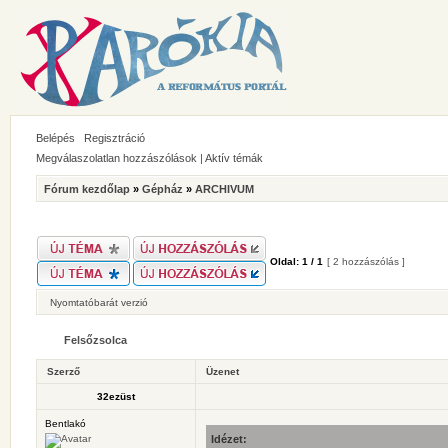
Belépés
Regisztráció
Megválaszolatlan hozzászólások
|
Aktív témák
Fórum kezdőlap
»
Gépház
»
ARCHIVUM
Oldal:
1
/
1
[ 2 hozzászólás ]
Nyomtatóbarát verzió
Felsőzsolca
Szerző
Üzenet
32ezüst
Bentlakó
Idézet: