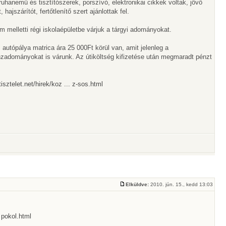
uhanemű és tisztítószerek, porszívó, elektronikai cikkek voltak, jövő
hajszárítót, fertőtlenítő szert ajánlottak fel.
 melletti régi iskolaépületbe várjuk a tárgyi adományokat.
autópálya matrica ára 25 000Ft körül van, amit jelenleg a
nzadományokat is várunk. Az útiköltség kifizetése után megmaradt pénzt
isztelet.net/hirek/koz ... z-sos.html
Elküldve:
2010. jún. 15., kedd 13:03
 pokol.html