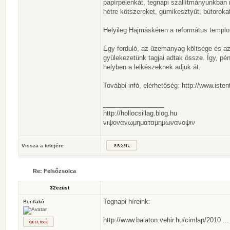
papírpelenkát, tegnapi szállítmányunkban r
hétre kötszereket, gumikesztyűt, bútorokat, 
Helyileg Hajmáskéren a református templom
Egy forduló, az üzemanyag költsége és az 
gyülekezetünk tagjai adtak össze. Így, pé
helyben a lelkészeknek adjuk át.
További infó, elérhetőség:
http://www.istent
_________________
http://hollocsillag.blog.hu
νιψονανωμηματαμημωνανοψιν
Vissza a tetejére
Re: Felsőzsolca
32ezüst
Tegnapi híreink:
Bentlakó
http://www.balaton.vehir.hu/cimlap/2010 ...