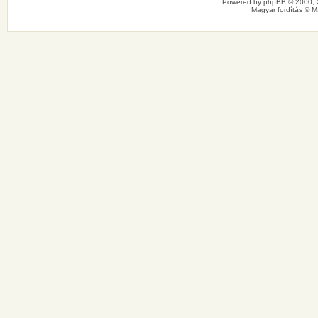
Powered by
phpBB
© 2000, 
Magyar fordítás ©
M