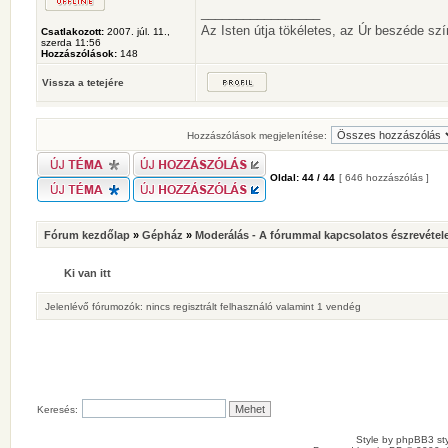
_________________
Az Isten útja tökéletes, az Úr beszéde s
Csatlakozott:
2007. júl. 11.,
szerda 11:56
Hozzászólások:
148
Vissza a tetejére
Hozzászólások megjelenítése:
Oldal:
44
/
44
[ 646 hozzászólás ]
Fórum kezdőlap
»
Gépház
»
Moderálás - A fórummal kapcsolatos észrevétel
Ki van itt
Jelenlévő fórumozók: nincs regisztrált felhasználó valamint 1 vendég
Keresés:
Style by
phpBB3 sty