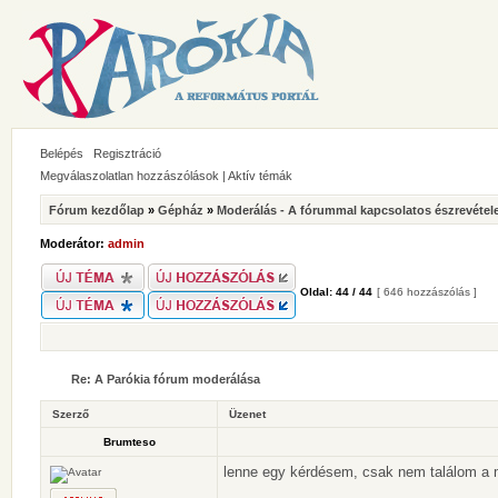
Belépés
Regisztráció
Megválaszolatlan hozzászólások
|
Aktív témák
Fórum kezdőlap
»
Gépház
»
Moderálás - A fórummal kapcsolatos észrevétel
Moderátor:
admin
Oldal:
44
/
44
[ 646 hozzászólás ]
Re: A Parókia fórum moderálása
Szerző
Üzenet
Brumteso
lenne egy kérdésem, csak nem találom a me