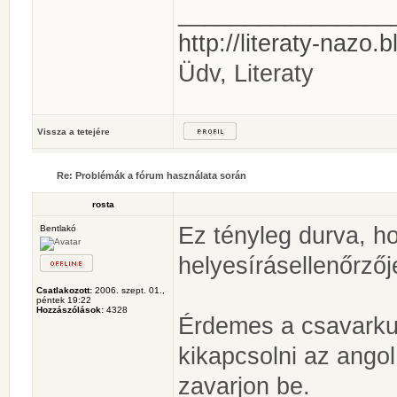
________________
http://literaty-nazo.
Üdv, Literaty
Vissza a tetejére
Re: Problémák a fórum használata során
rosta
Ez tényleg durva, h
Bentlakó
helyesírásellenőrzőj
Csatlakozott:
2006. szept. 01.,
péntek 19:22
Hozzászólások:
4328
Érdemes a csavarkul
kikapcsolni az angol
zavarjon be.