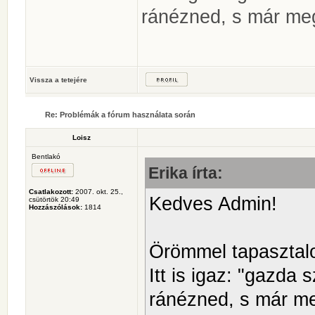
ránézned, s már me
Vissza a tetejére
Re: Problémák a fórum használata során
Loisz
Bentlakó
Erika írta:
Csatlakozott:
2007. okt. 25.,
Kedves Admin!
csütörtök 20:49
Hozzászólások:
1814
Örömmel tapasztalo
Itt is igaz: "gazda 
ránézned, s már m