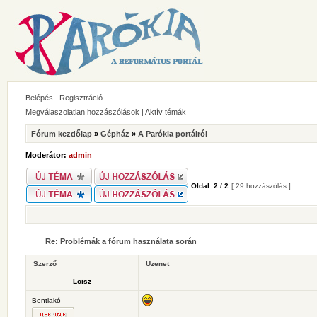
Belépés
Regisztráció
Megválaszolatlan hozzászólások
|
Aktív témák
Fórum kezdőlap
»
Gépház
»
A Parókia portálról
Moderátor:
admin
Oldal:
2
/
2
[ 29 hozzászólás ]
Re: Problémák a fórum használata során
Szerző
Üzenet
Loisz
Bentlakó