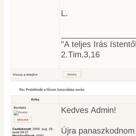
L.
________________
"A teljes Irás Istentől
2.Tim.3,16
Vissza a tetejére
Re: Problémák a fórum használata során
Erika
Kedves Admin!
Bentlakó
Újra panaszkodnom 
Csatlakozott:
2006. aug. 29.,
kedd 09:37
Hozzászólások:
6093