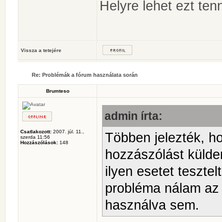
Helyre lehet ezt ten
Vissza a tetejére
Re: Problémák a fórum használata során
Brumteso
admin írta:
Csatlakozott:
2007. júl. 11.,
Többen jelezték, h
szerda 11:56
Hozzászólások:
148
hozzászólást küldeni
ilyen esetet teszte
probléma nálam az a
használva sem.