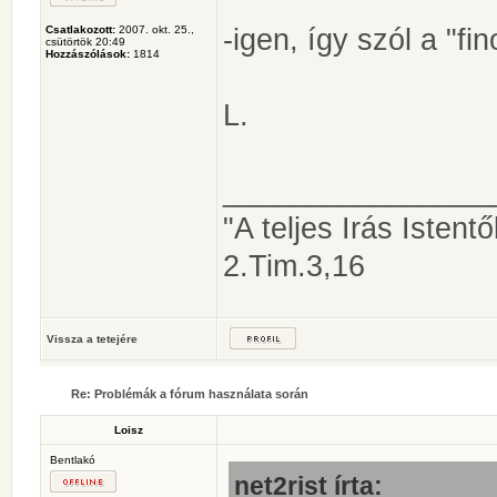
-igen, így szól a "fi
Csatlakozott:
2007. okt. 25.,
csütörtök 20:49
Hozzászólások:
1814
L.
________________
"A teljes Irás Istentől
2.Tim.3,16
Vissza a tetejére
Re: Problémák a fórum használata során
Loisz
Bentlakó
net2rist írta: