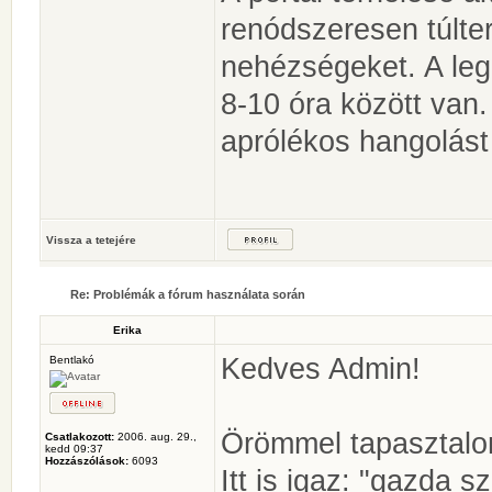
renódszeresen túlter
nehézségeket. A leg
8-10 óra között van
aprólékos hangolást 
Vissza a tetejére
Re: Problémák a fórum használata során
Erika
Kedves Admin!
Bentlakó
Örömmel tapasztalom
Csatlakozott:
2006. aug. 29.,
kedd 09:37
Hozzászólások:
6093
Itt is igaz: "gazda s