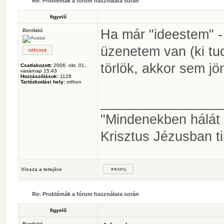
Re: Problémák a fórum használata során
figyelő
Ha már "ideestem" - 
Bentlakó
üzenetem van (ki tud
törlök, akkor sem jö
Csatlakozott:
2006. okt. 01.,
vasárnap 15:43
Hozzászólások:
1128
Tartózkodási hely:
otthon
________________
"Mindenekben hálát 
Krisztus Jézusban t
Vissza a tetejére
Re: Problémák a fórum használata során
figyelő
Bentlakó