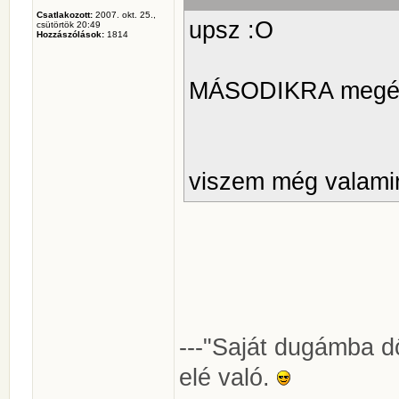
Csatlakozott:
2007. okt. 25.,
upsz :O
csütörtök 20:49
Hozzászólások:
1814
MÁSODIKRA megért
viszem még valami
---"Saját dugámba dő
elé való.