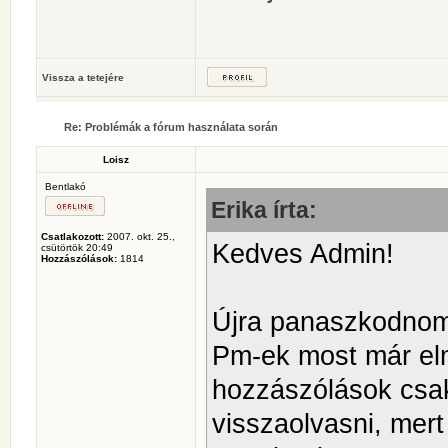
Vissza a tetejére
Re: Problémák a fórum használata során
Loisz
Bentlakó
Erika írta:
Csatlakozott:
2007. okt. 25.,
Kedves Admin!
csütörtök 20:49
Hozzászólások:
1814
Újra panaszkodnom 
Pm-ek most már el
hozzászólások csak
visszaolvasni, mert