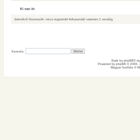
Ki van itt
Jelenlévő fórumozók: nincs regisztrált felhasználó valamint 1 vendég
Keresés:
Style by
phpBB3 sty
Powered by
phpBB
© 2000, 
Magyar fordítás ©
M