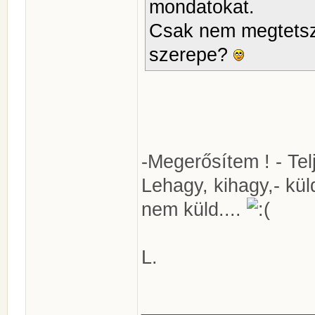
mondatokat.
Csak nem megtetsz
szerepe?
-Megerősítem ! - Te
Lehagy, kihagy,- kül
nem küld....
L.
________________