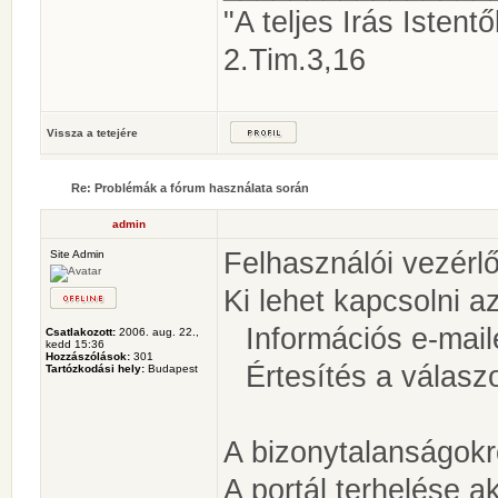
"A teljes Irás Istentől
2.Tim.3,16
Vissza a tetejére
Re: Problémák a fórum használata során
admin
Felhasználói vezérlő
Site Admin
Ki lehet kapcsolni a
Információs e-mail
Csatlakozott:
2006. aug. 22.,
kedd 15:36
Hozzászólások:
301
Értesítés a válasz
Tartózkodási hely:
Budapest
A bizonytalanságokr
A portál terhelése 