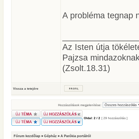
A probléma tegnap ná
________________
Az Isten útja tökéle
Pajzsa mindazoknak
(Zsolt.18.31)
Vissza a tetejére
Hozzászólások megjelenítése:
Oldal:
2
/
2
[ 29 hozzászólás ]
Fórum kezdőlap
»
Gépház
»
A Parókia portálról