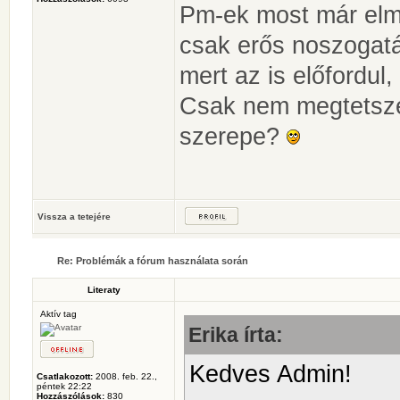
Pm-ek most már elm
csak erős noszogatás
mert az is előfordul
Csak nem megtetsze
szerepe?
Vissza a tetejére
Re: Problémák a fórum használata során
Literaty
Aktív tag
Erika írta:
Kedves Admin!
Csatlakozott:
2008. feb. 22.,
péntek 22:22
Hozzászólások:
830