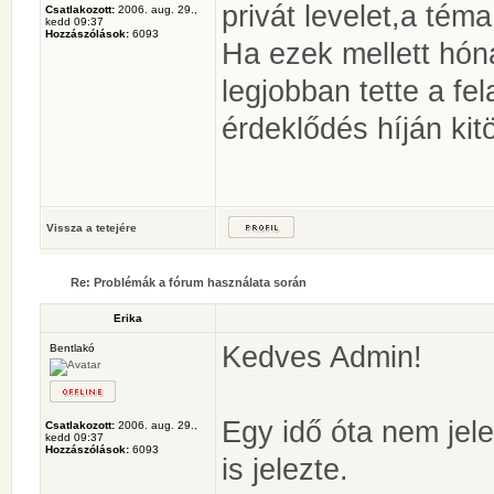
privát levelet,a téma
Csatlakozott:
2006. aug. 29.,
kedd 09:37
Hozzászólások:
6093
Ha ezek mellett hón
legjobban tette a fel
érdeklődés híján kitö
Vissza a tetejére
Re: Problémák a fórum használata során
Erika
Kedves Admin!
Bentlakó
Egy idő óta nem jel
Csatlakozott:
2006. aug. 29.,
kedd 09:37
Hozzászólások:
6093
is jelezte.