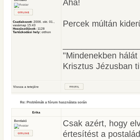
Aha!
Percek múltán kiderül
Csatlakozott:
2006. okt. 01.,
vasárnap 15:43
Hozzászólások:
1128
Tartózkodási hely:
otthon
________________
"Mindenekben hálát 
Krisztus Jézusban t
Vissza a tetejére
Re: Problémák a fórum használata során
Erika
Csak azért, hogy elv
Bentlakó
értesítést a postalá