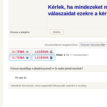
Kérlek, ha mindezeket m
válaszaidat ezekre a kér
Vissza a tetejére
Hozzászólások megjelenítése:
Oldal:
1
/
1
[ 1 hozzászólás ]
Fórum kezdőlap
»
(Be)Köszöntő
»
Te miért jöttél közénk?
Ki van itt
Jelenlévő fórumozók: nincs regisztrált felhasználó valamint 0 vendég