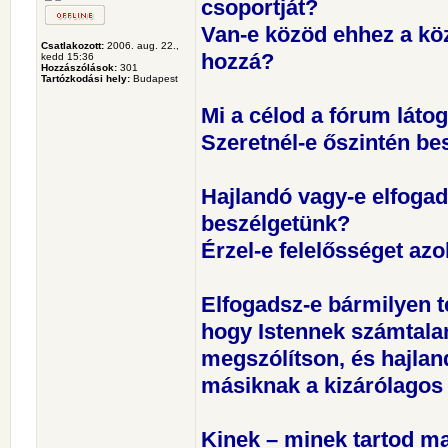
csoportját?
Van-e közöd ehhez a kö
Csatlakozott:
2006. aug. 22.,
hozzá?
kedd 15:36
Hozzászólások:
301
Tartózkodási hely:
Budapest
Mi a célod a fórum láto
Szeretnél-e őszintén be
Hajlandó vagy-e elfogadn
beszélgetünk?
Érzel-e felelősséget azo
Elfogadsz-e bármilyen t
hogy Istennek számtala
megszólítson, és hajlan
másiknak a kizárólagos
Kinek – minek tartod m