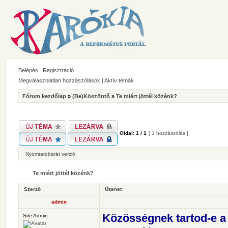
Belépés
Regisztráció
Megválaszolatlan hozzászólások
|
Aktív témák
Fórum kezdőlap
»
(Be)Köszöntő
»
Te miért jöttél közénk?
Oldal:
1
/
1
[ 1 hozzászólás ]
Nyomtatóbarát verzió
Te miért jöttél közénk?
Szerző
Üzenet
admin
Közösségnek tartod-e a
Site Admin