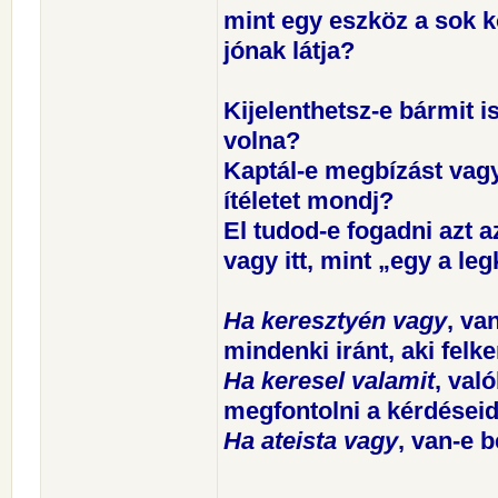
mint egy eszköz a sok k
jónak látja?
Kijelenthetsz-e bármit 
volna?
Kaptál-e megbízást vagy
ítéletet mondj?
El tudod-e fogadni azt 
vagy itt, mint „egy a le
Ha keresztyén vagy
, va
mindenki iránt, aki felk
Ha keresel valamit
, val
megfontolni a kérdéseid
Ha ateista vagy
, van-e 