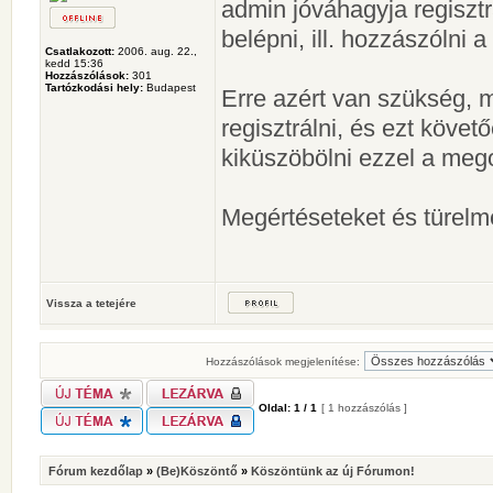
admin jóváhagyja regisztr
belépni, ill. hozzászólni 
Csatlakozott:
2006. aug. 22.,
kedd 15:36
Hozzászólások:
301
Tartózkodási hely:
Budapest
Erre azért van szükség, m
regisztrálni, és ezt köve
kiküszöbölni ezzel a meg
Megértéseteket és türelm
Vissza a tetejére
Hozzászólások megjelenítése:
Oldal:
1
/
1
[ 1 hozzászólás ]
Fórum kezdőlap
»
(Be)Köszöntő
»
Köszöntünk az új Fórumon!