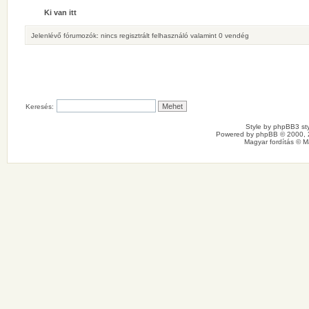
Ki van itt
Jelenlévő fórumozók: nincs regisztrált felhasználó valamint 0 vendég
Keresés:
Style by
phpBB3 sty
Powered by
phpBB
© 2000, 
Magyar fordítás ©
M