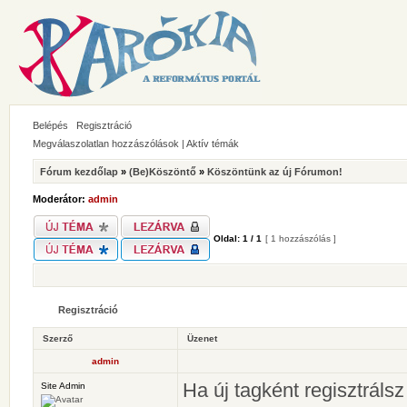
Belépés
Regisztráció
Megválaszolatlan hozzászólások
|
Aktív témák
Fórum kezdőlap
»
(Be)Köszöntő
»
Köszöntünk az új Fórumon!
Moderátor:
admin
Oldal:
1
/
1
[ 1 hozzászólás ]
Regisztráció
Szerző
Üzenet
admin
Ha új tagként regisztráls
Site Admin