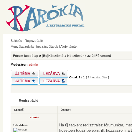
Belépés
Regisztráció
Megválaszolatlan hozzászólások
|
Aktív témák
Fórum kezdőlap
»
(Be)Köszöntő
»
Köszöntünk az új Fórumon!
Moderátor:
admin
Oldal:
1
/
1
[ 1 hozzászólás ]
Regisztráció
Szerző
Üzenet
admin
Ha új tagként regisztrálsz fórumunkra, me
Site Admin
követően tudsz belépni, ill. hozzászólni a