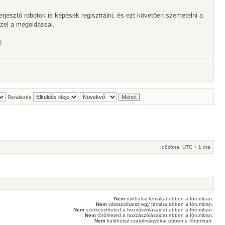
rjesztő robotok is képések regisztrálni, és ezt követően szemetelni a
zel a megoldással.
!
Rendezés
Időzóna: UTC + 1 óra
Nem
nyithatsz témákat ebben a fórumban.
Nem
válaszolhatsz egy témára ebben a fórumban.
Nem
szerkesztheted a hozzászólásaidat ebben a fórumban.
Nem
törölheted a hozzászólásaidat ebben a fórumban.
Nem
küldhetsz csatolmányokat ebben a fórumban.