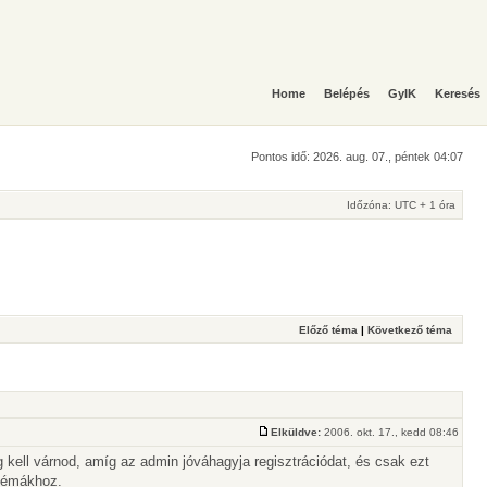
Home
Belépés
GyIK
Keresés
Pontos idő: 2026. aug. 07., péntek 04:07
Időzóna: UTC + 1 óra
Előző téma
|
Következő téma
Elküldve:
2006. okt. 17., kedd 08:46
g kell várnod, amíg az admin jóváhagyja regisztrációdat, és csak ezt
 témákhoz.