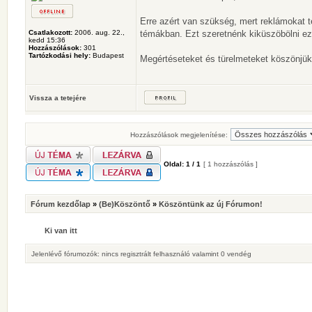
Erre azért van szükség, mert reklámokat te
Csatlakozott:
2006. aug. 22.,
témákban. Ezt szeretnénk kiküszöbölni ez
kedd 15:36
Hozzászólások:
301
Tartózkodási hely:
Budapest
Megértéseteket és türelmeteket köszönjük
Vissza a tetejére
Hozzászólások megjelenítése:
Oldal:
1
/
1
[ 1 hozzászólás ]
Fórum kezdőlap
»
(Be)Köszöntő
»
Köszöntünk az új Fórumon!
Ki van itt
Jelenlévő fórumozók: nincs regisztrált felhasználó valamint 0 vendég