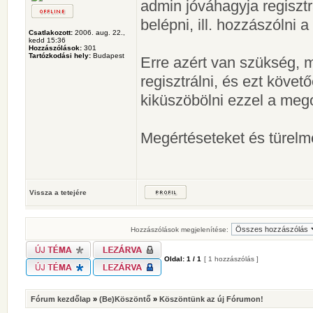
admin jóváhagyja regisztr
belépni, ill. hozzászólni 
Csatlakozott:
2006. aug. 22.,
kedd 15:36
Hozzászólások:
301
Tartózkodási hely:
Budapest
Erre azért van szükség, m
regisztrálni, és ezt köve
kiküszöbölni ezzel a meg
Megértéseteket és türelm
Vissza a tetejére
Hozzászólások megjelenítése:
Oldal:
1
/
1
[ 1 hozzászólás ]
Fórum kezdőlap
»
(Be)Köszöntő
»
Köszöntünk az új Fórumon!