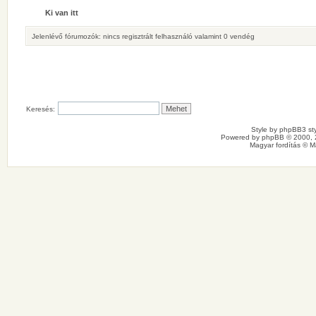
Ki van itt
Jelenlévő fórumozók: nincs regisztrált felhasználó valamint 0 vendég
Keresés:
Style by
phpBB3 sty
Powered by
phpBB
© 2000, 
Magyar fordítás ©
M