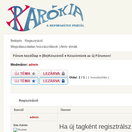
Belépés
Regisztráció
Megválaszolatlan hozzászólások
|
Aktív témák
Fórum kezdőlap
»
(Be)Köszöntő
»
Köszöntünk az új Fórumon!
Moderátor:
admin
Oldal:
1
/
1
[ 1 hozzászólás ]
Regisztráció
Szerző
Üzenet
admin
Ha új tagként regisztráls
Site Admin