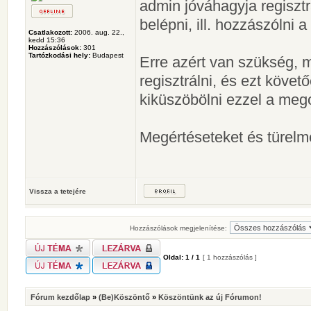
admin jóváhagyja regisztr
belépni, ill. hozzászólni 
Csatlakozott:
2006. aug. 22.,
kedd 15:36
Hozzászólások:
301
Tartózkodási hely:
Budapest
Erre azért van szükség, m
regisztrálni, és ezt köve
kiküszöbölni ezzel a meg
Megértéseteket és türelm
Vissza a tetejére
Hozzászólások megjelenítése:
Oldal:
1
/
1
[ 1 hozzászólás ]
Fórum kezdőlap
»
(Be)Köszöntő
»
Köszöntünk az új Fórumon!