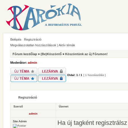
Belépés
Regisztráció
Megválaszolatlan hozzászólások
|
Aktív témák
Fórum kezdőlap
»
(Be)Köszöntő
»
Köszöntünk az új Fórumon!
Moderátor:
admin
Oldal:
1
/
1
[ 1 hozzászólás ]
Regisztráció
Szerző
Üzenet
admin
Ha új tagként regisztráls
Site Admin