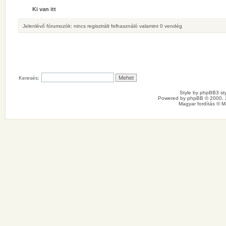
Ki van itt
Jelenlévő fórumozók: nincs regisztrált felhasználó valamint 0 vendég
Keresés:
Style by
phpBB3 sty
Powered by
phpBB
© 2000, 
Magyar fordítás ©
M