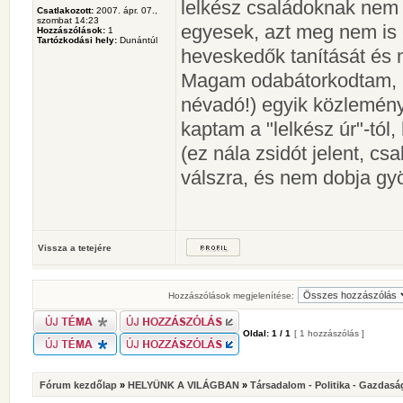
lelkész családoknak nem f
Csatlakozott:
2007. ápr. 07.,
szombat 14:23
egyesek, azt meg nem is é
Hozzászólások:
1
Tartózkodási hely:
Dunántúl
heveskedők tanítását és 
Magam odabátorkodtam, 
névadó!) egyik közlemény
kaptam a "lelkész úr"-tól,
(ez nála zsidót jelent, 
válszra, és nem dobja g
Vissza a tetejére
Hozzászólások megjelenítése:
Oldal:
1
/
1
[ 1 hozzászólás ]
Fórum kezdőlap
»
HELYÜNK A VILÁGBAN
»
Társadalom - Politika - Gazdasá