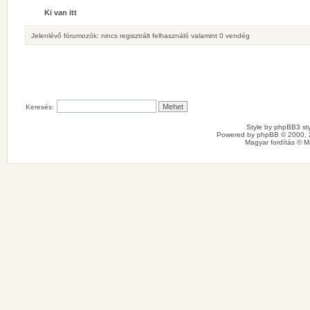
Ki van itt
Jelenlévő fórumozók: nincs regisztrált felhasználó valamint 0 vendég
Keresés:
Style by
phpBB3 sty
Powered by
phpBB
© 2000, 
Magyar fordítás ©
M