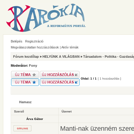
Belépés
Regisztráció
Megválaszolatlan hozzászólások
|
Aktív témák
Fórum kezdőlap
»
HELYÜNK A VILÁGBAN
»
Társadalom - Politika - Gazdasá
Moderátor:
Fony
Oldal:
1
/
1
[ 1 hozzászólás ]
Hamasz
Szerző
Üzenet
Árva Gábor
Manti-nak üzenném szeret