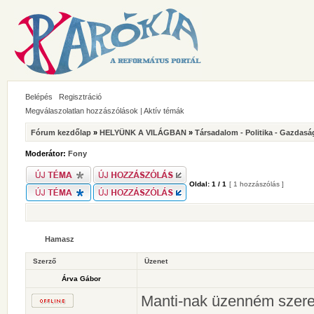
Belépés
Regisztráció
Megválaszolatlan hozzászólások
|
Aktív témák
Fórum kezdőlap
»
HELYÜNK A VILÁGBAN
»
Társadalom - Politika - Gazdasá
Moderátor:
Fony
Oldal:
1
/
1
[ 1 hozzászólás ]
Hamasz
Szerző
Üzenet
Árva Gábor
Manti-nak üzenném szeret