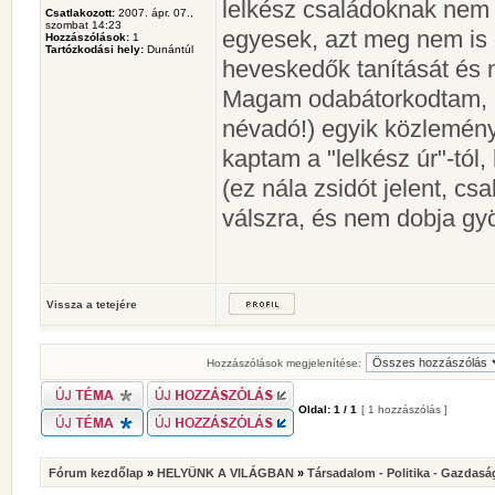
lelkész családoknak nem f
Csatlakozott:
2007. ápr. 07.,
szombat 14:23
egyesek, azt meg nem is é
Hozzászólások:
1
Tartózkodási hely:
Dunántúl
heveskedők tanítását és 
Magam odabátorkodtam, 
névadó!) egyik közlemény
kaptam a "lelkész úr"-tól,
(ez nála zsidót jelent, 
válszra, és nem dobja g
Vissza a tetejére
Hozzászólások megjelenítése:
Oldal:
1
/
1
[ 1 hozzászólás ]
Fórum kezdőlap
»
HELYÜNK A VILÁGBAN
»
Társadalom - Politika - Gazdasá