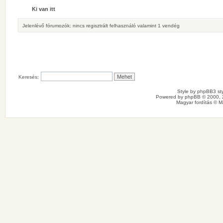
Ki van itt
Jelenlévő fórumozók: nincs regisztrált felhasználó valamint 1 vendég
Keresés:
Style by
phpBB3 sty
Powered by
phpBB
© 2000, 
Magyar fordítás ©
M