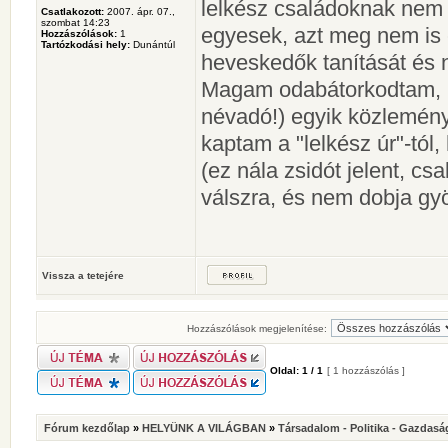
lelkész családoknak nem f
Csatlakozott:
2007. ápr. 07.,
szombat 14:23
egyesek, azt meg nem is é
Hozzászólások:
1
Tartózkodási hely:
Dunántúl
heveskedők tanítását és 
Magam odabátorkodtam, 
névadó!) egyik közlemény
kaptam a "lelkész úr"-tól,
(ez nála zsidót jelent, 
válszra, és nem dobja g
Vissza a tetejére
Hozzászólások megjelenítése:
Oldal:
1
/
1
[ 1 hozzászólás ]
Fórum kezdőlap
»
HELYÜNK A VILÁGBAN
»
Társadalom - Politika - Gazdasá