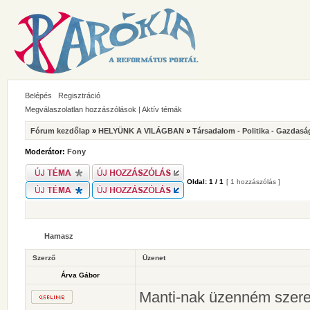
Belépés
Regisztráció
Megválaszolatlan hozzászólások
|
Aktív témák
Fórum kezdőlap
»
HELYÜNK A VILÁGBAN
»
Társadalom - Politika - Gazdasá
Moderátor:
Fony
Oldal:
1
/
1
[ 1 hozzászólás ]
Hamasz
Szerző
Üzenet
Árva Gábor
Manti-nak üzenném szeret