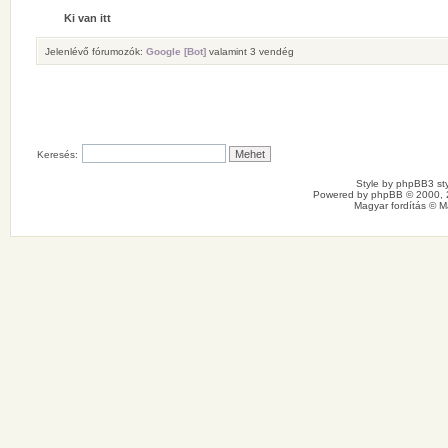
Ki van itt
Jelenlévő fórumozók:
Google [Bot]
valamint 3 vendég
Keresés:
Style by
phpBB3 sty
Powered by
phpBB
© 2000, 
Magyar fordítás ©
M