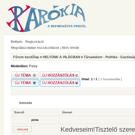
Belépés
Regisztráció
Megválaszolatlan hozzászólások
|
Aktív témák
Fórum kezdőlap
»
HELYÜNK A VILÁGBAN
»
Társadalom - Politika - Gazdasá
Moderátor:
Fony
Oldal:
1
/
1
[ 1 hozzászólás ]
betesda
Szerző
Üzenet
pista
Kedveseim!Tisztelő szere