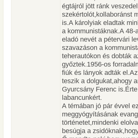
égtájról jött ránk veszede
szekértolót,kollaboránst 
is.A károlyiak eladtak mi
a kommunistáknak.A 48-a
eladó nevét a pétervári le
szavazáson a kommunisták
teherautókon és dobták a
győztek.1956-os forrada
fiúk és lányok adták el.A
teszik a dolgukat,ahogy a
Gyurcsány Ferenc is.Érte
labancunkért.
A témában jó pár évvel eze
meggyógyításának evangé
történetet,mindenki elolv
besúgja a zsidóknak,hog