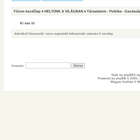
Fórum kezdőlap
»
HELYÜNK A VILÁGBAN
»
Társadalom - Politika - Gazdasá
Ki van itt
Jelenlévő fórumozók: nincs regisztrált felhasználó valamint 0 vendég
Keresés:
Style by
phpBB3 sty
Powered by
phpBB
© 2000, 
Magyar fordítás ©
M