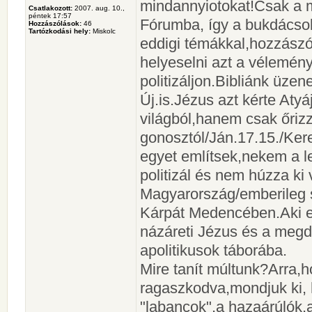
mindannyiotokat!Csak a 
Csatlakozott:
2007. aug. 10.,
péntek 17:57
Fórumba, így a bukdácsol
Hozzászólások:
46
Tartózkodási hely:
Miskolc
eddigi témákkal,hozzász
helyeselni azt a vélemény
politizáljon.Bibliánk üze
Új.is.Jézus azt kérte Atyá
világból,hanem csak őriz
gonosztól/Ján.17.15./Kere
egyet említsek,nekem a 
politizál és nem húzza ki
Magyarország/emberileg 
Kárpát Medencében.Aki egy
názáreti Jézus és a megdi
apolitikusok táborába.
Mire tanít múltunk?Arra,
ragaszkodva,mondjuk ki,
"labancok",a hazaárúlók,