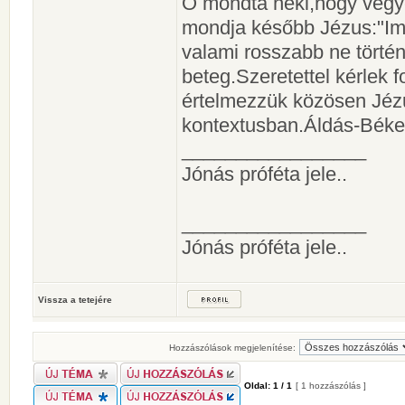
Ő mondta neki,hogy vegye
mondja később Jézus:"Imé
valami rosszabb ne történ
beteg.Szeretettel kérlek
értelmezzük közösen Jéz
kontextusban.Áldás-Békes
_________________
Jónás próféta jele..
_________________
Jónás próféta jele..
Vissza a tetejére
Hozzászólások megjelenítése:
Oldal:
1
/
1
[ 1 hozzászólás ]