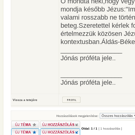
Ő mondta neki,hogy vegye
mondja később Jézus:"Imé
valami rosszabb ne történ
beteg.Szeretettel kérlek
értelmezzük közösen Jéz
kontextusban.Áldás-Békes
_________________
Jónás próféta jele..
_________________
Jónás próféta jele..
Vissza a tetejére
Hozzászólások megjelenítése:
Oldal:
1
/
1
[ 1 hozzászólás ]