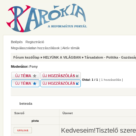
Belépés
Regisztráció
Megválaszolatlan hozzászólások
|
Aktív témák
Fórum kezdőlap
»
HELYÜNK A VILÁGBAN
»
Társadalom - Politika - Gazdasá
Moderátor:
Fony
Oldal:
1
/
1
[ 1 hozzászólás ]
betesda
Szerző
Üzenet
pista
Kedveseim!Tisztelő szere