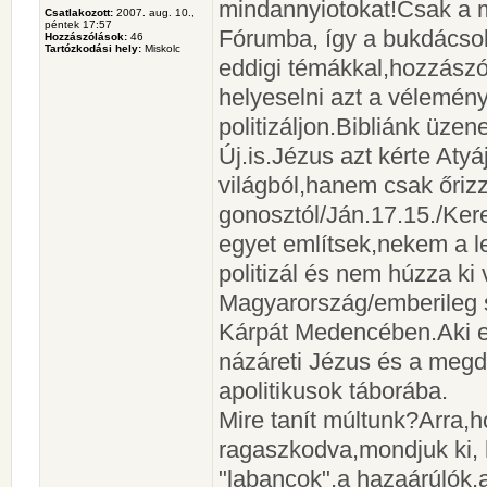
mindannyiotokat!Csak a 
Csatlakozott:
2007. aug. 10.,
péntek 17:57
Fórumba, így a bukdácsol
Hozzászólások:
46
Tartózkodási hely:
Miskolc
eddigi témákkal,hozzász
helyeselni azt a vélemény
politizáljon.Bibliánk üze
Új.is.Jézus azt kérte Atyá
világból,hanem csak őriz
gonosztól/Ján.17.15./Kere
egyet említsek,nekem a 
politizál és nem húzza ki
Magyarország/emberileg 
Kárpát Medencében.Aki egy
názáreti Jézus és a megdi
apolitikusok táborába.
Mire tanít múltunk?Arra,
ragaszkodva,mondjuk ki,
"labancok",a hazaárúlók,