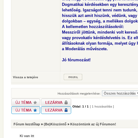
Dogmatikai kérdésekben egy keresztény
lehetőség. Igazságot tenni nem tudunk,
hisszük azt amit hiszünk, védünk, vagy 
dolgokban – egység, a mellékes dolgok
A kellemetlen hozzászólásokról:
Messziről jöttünk, mindenki volt kereső. 
vagy provokatív kérdésfelvetés is. Ez e
állításoknak olyan formája, melyet úgy h
a Moderálás művészete.
Jó fórumozást!
Vissza a tetejére
Hozzászólások megjelenítése:
Oldal:
1
/
1
[ 1 hozzászólás ]
Fórum kezdőlap
»
(Be)Köszöntő
»
Köszöntünk az új Fórumon!
Ki van itt