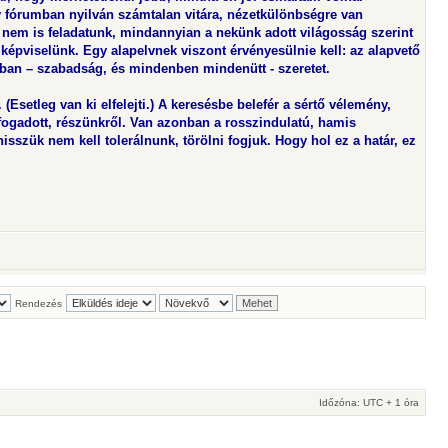
 fórumban nyilván számtalan vitára, nézetkülönbségre van
 nem is feladatunk, mindannyian a nekünk adott világosság szerint
képviselünk. Egy alapelvnek viszont érvényesülnie kell: az alapvető
ban – szabadság, és mindenben mindenütt - szeretet.
(Esetleg van ki elfelejti.) A keresésbe belefér a sértő vélemény,
lfogadott, részünkről. Van azonban a rosszindulatú, hamis
isszük nem kell tolerálnunk, törölni fogjuk. Hogy hol ez a határ, ez
Rendezés
Időzóna: UTC + 1 óra