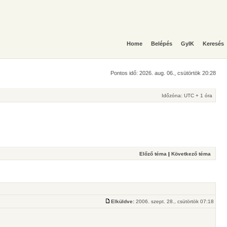
Home
Belépés
GyIK
Keresés
Pontos idő: 2026. aug. 06., csütörtök 20:28
Időzóna: UTC + 1 óra
Előző téma
|
Következő téma
Elküldve:
2006. szept. 28., csütörtök 07:18