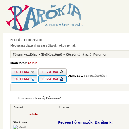
Belépés
Regisztráció
Megválaszolatlan hozzászólások
|
Aktív témák
Fórum kezdőlap
»
(Be)Köszöntő
»
Köszöntünk az új Fórumon!
Moderátor:
admin
Oldal:
1
/
1
[ 1 hozzászólás ]
Köszöntünk az új Fórumon!
Szerző
Üzenet
admin
Kedves Fórumozók, Barátaink!
Site Admin