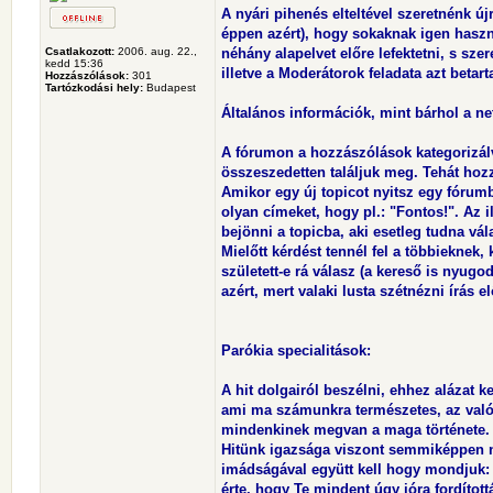
A nyári pihenés elteltével szeretnénk új
éppen azért), hogy sokaknak igen haszn
Csatlakozott:
2006. aug. 22.,
néhány alapelvet előre lefektetni, s sze
kedd 15:36
illetve a Moderátorok feladata azt betarta
Hozzászólások:
301
Tartózkodási hely:
Budapest
Általános információk, mint bárhol a ne
A fórumon a hozzászólások kategorizál
összeszedetten találjuk meg. Tehát hozz
Amikor egy új topicot nyitsz egy fórumb
olyan címeket, hogy pl.: "Fontos!". Az
bejönni a topicba, aki esetleg tudna vál
Mielőtt kérdést tennél fel a többieknek,
született-e rá válasz (a kereső is nyug
azért, mert valaki lusta szétnézni írás el
Parókia specialitások:
A hit dolgairól beszélni, ehhez alázat k
ami ma számunkra természetes, az valój
mindenkinek megvan a maga története.
Hitünk igazsága viszont semmiképpen n
imádságával együtt kell hogy mondjuk:
érte, hogy Te mindent úgy jóra fordított