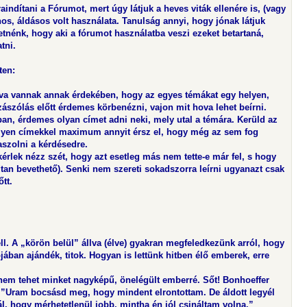
raindítani a Fórumot, mert úgy látjuk a heves viták ellenére is, (vagy
os, áldásos volt használata. Tanulság annyi, hogy jónak látjuk
retnénk, hogy aki a fórumot használatba veszi ezeket betartaná,
tni.
ten:
va vannak annak érdekében, hogy az egyes témákat egy helyen,
ászólás előtt érdemes körbenézni, vajon mit hova lehet beírni.
an, érdemes olyan címet adni neki, mely utal a témára. Kerüld az
 ilyen címekkel maximum annyit érsz el, hogy még az sem fog
aszolni a kérdésedre.
 kérlek nézz szét, hogy azt esetleg más nem tette-e már fel, s hogy
odtan bevethető). Senki nem szereti sokadszorra leírni ugyanazt csak
őtt.
ell. A „körön belül” állva (élve) gyakran megfeledkezünk arról, hogy
ában ajándék, titok. Hogyan is lettünk hitben élő emberek, erre
em tehet minket nagyképű, önelégült emberré. Sőt! Bonhoeffer
 ”Uram bocsásd meg, hogy mindent elrontottam. De áldott legyél
ál, hogy mérhetetlenül jobb, mintha én jól csináltam volna.”