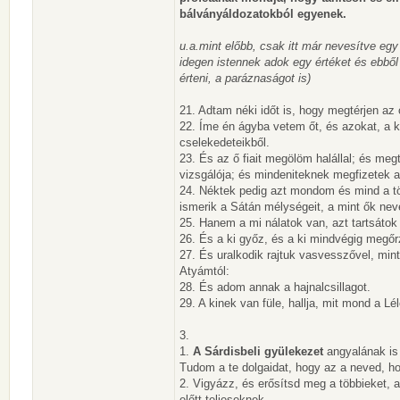
bálványáldozatokból egyenek.
u.a.mint előbb, csak itt már nevesítve egy
idegen istennek adok egy értéket és ebből
érteni, a paráznaságot is)
21. Adtam néki időt is, hogy megtérjen az
22. Íme én ágyba vetem őt, és azokat, a 
cselekedeteikből.
23. És az ő fiait megölöm halállal; és me
vizsgálója; és mindeniteknek megfizetek a 
24. Néktek pedig azt mondom és mind a töb
ismerik a Sátán mélységeit, a mint ők nev
25. Hanem a mi nálatok van, azt tartsátok
26. És a ki győz, és a ki mindvégig megő
27. És uralkodik rajtuk vasvesszővel, min
Atyámtól:
28. És adom annak a hajnalcsillagot.
29. A kinek van füle, hallja, mit mond a L
3.
1.
A Sárdisbeli gyülekezet
angyalának is 
Tudom a te dolgaidat, hogy az a neved, ho
2. Vigyázz, és erősítsd meg a többieket, a
előtt teljeseknek.