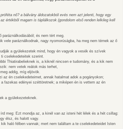
 próféta nő? a bálvány áldozatokból evés nem azt jelenti, hogy egy
 az értékből magam is táplálkozok (gondolom első renden lelkileg kell
 ő paráználkodásából; és nem tért meg.
kik vele paráználkodnak, nagy nyomorúságba, ha meg nem térnek az ő
gtudják a gyülekezetek mind, hogy én vagyok a vesék és szívek
ti cselekedeteitek szerint.
bi Thiatirabelieknek is, a kiknél nincsen e tudomány, és a kik nem
ezik: nem vetek reátok más terhet,
 meg addig, míg eljövök.
rzi az én cselekedeteimet, annak hatalmat adok a pogányokon;
t a fazekas edényei széttöretnek; a miképen én is vettem az én
élek a gyülekezeteknek.
írd meg: Ezt mondja az, a kinél van az isteni hét lélek és a hét csillag:
gy élsz, és halott vagy.
 kik haló félben vannak; mert nem találtam a te cselekedeteidet Isten