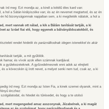
nak írd meg: Ezt mondja az, a kinél a kétélű éles kard van:
ol, a hol a Sátán királyiszéke van; és az én nevemet megtartod, és az én
én hű bizonyságomnak napjaiban sem, a ki megöleték nálatok, a hol a
, mert vannak ott nálad, a kik a Bálám tanítását tartják, a ki
övet az Izráel fiai elé, hogy egyenek a bálványáldozatokból, és
iszteleti rendet hirdetik és paráználkodnak idegen istenekkel és akár
tanítását tartják, a mit gyűlölök.
ek hamar, és vívok azok ellen számnak kardjával.
lek a gyülekezeteknek. A győzedelmesnek enni adok az elrejtett
és a kövecskén új írott nevet, a melyet senki nem tud, csak az, a ki
pedig írd meg: Ezt mondja az Isten Fia, a kinek szemei olyanok, mint a
 fényű érczhez:
 szolgálatodat, és hitedet és tűrésedet, és hogy a te utolsó
ed, mert megengeded amaz asszonynak, Jézabelnek, a ki magát
hitesse az én szolgáimat, hogy paráználkodjanak és a