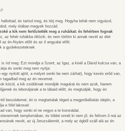
e?
hallottad; és tartsd meg, és térj meg. Hogyha tehát nem vigyázol,
tudod, mely órában megyek hozzád.
oké a kik nem fertőztették meg a ruháikat: és fehérben fognak
őz, az fehér ruhákba öltözik; és nem törlöm ki annak nevét az élet
 az én Atyám előtt és az ő angyalai előtt.
lek a gyülekezeteknek.
is írd meg: Ezt mondja a Szent, az Igaz, a kinél a Dávid kulcsa van, a
zárja és senki meg nem nyitja:
 egy nyitott ajtót, a melyet senki be nem zárhat), hogy kevés erőd van,
m tagadtad meg az én nevemet.
azok közül, a kik zsidóknak mondják magukat és nem azok, hanem
jjenek és leboruljanak a te lábaid előtt, és megtudják, hogy én
intő beszédemet, én is megtartalak téged a megpróbáltatás idején, a
a e föld lakosait.
lad van, hogy senki el ne vegye a te koronádat.
Istenemnek templomában, és többé onnét ki nem jő; és felírom ő reá az
osának nevét, az új Jeruzsálemét, a mely az égből száll alá az én