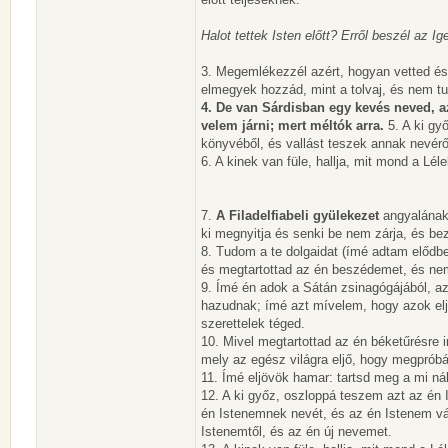
Halot tettek Isten előtt? Erről beszél az Ig
3. Megemlékezzél azért, hogyan vetted és 
elmegyek hozzád, mint a tolvaj, és nem 
4. De van Sárdisban egy kevés neved, az
velem járni; mert méltók arra.
5. A ki gy
könyvéből, és vallást teszek annak nevéről
6. A kinek van füle, hallja, mit mond a Lé
7.
A Filadelfiabeli gyülekezet
angyalának 
ki megnyitja és senki be nem zárja, és be
8. Tudom a te dolgaidat (ímé adtam elődbe
és megtartottad az én beszédemet, és ne
9. Ímé én adok a Sátán zsinagógájából, 
hazudnak; ímé azt mívelem, hogy azok eljő
szerettelek téged.
10. Mivel megtartottad az én béketűrésre 
mely az egész világra eljő, hogy megpróbálj
11. Ímé eljövök hamar: tartsd meg a mi ná
12. A ki győz, oszloppá teszem azt az én 
én Istenemnek nevét, és az én Istenem vár
Istenemtől, és az én új nevemet.