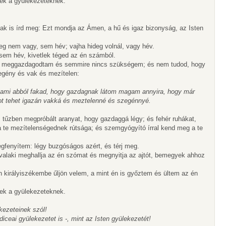
élek a gyülekezeteknek.
ak is írd meg: Ezt mondja az Ámen, a hű és igaz bizonyság, az Isten
eg nem vagy, sem hév; vajha hideg volnál, vagy hév.
 sem hév, kivetlek téged az én számból.
s meggazdagodtam és semmire nincs szükségem; és nem tudod, hogy
egény és vak és mezítelen:
t ami abból fakad, hogy gazdagnak látom magam annyira, hogy már
ot tehet igazán vakká és meztelenné és szegénnyé.
 tűzben megpróbált aranyat, hogy gazdaggá légy; és fehér ruhákat,
 a te mezítelenségednek rútsága; és szemgyógyító írral kend meg a te
gfenyítem: légy buzgóságos azért, és térj meg.
ha valaki meghallja az én szómat és megnyitja az ajtót, bemegyek ahhoz
 királyiszékembe űljön velem, a mint én is győztem és ültem az én
élek a gyülekezeteknek.
kezeteinek szól!
diceai gyülekezetet is -, mint az Isten gyülekezetét!