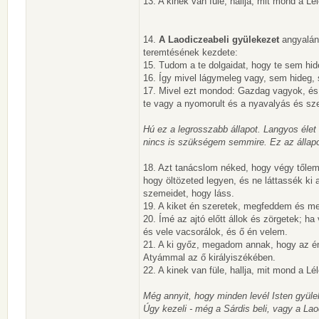
13. A kinek van füle, hallja, mit mond a L
14.
A Laodiczeabeli gyülekezet
angyalán
teremtésének kezdete:
15. Tudom a te dolgaidat, hogy te sem hid
16. Így mivel lágymeleg vagy, sem hideg,
17. Mivel ezt mondod: Gazdag vagyok, é
te vagy a nyomorult és a nyavalyás és sz
Hú ez a legrosszabb állapot. Langyos éle
nincs is szükségem semmire. Ez az állap
18. Azt tanácslom néked, hogy végy tőlem
hogy öltözeted legyen, és ne láttassék ki
szemeidet, hogy láss.
19. A kiket én szeretek, megfeddem és me
20. Ímé az ajtó előtt állok és zörgetek; 
és vele vacsorálok, és ő én velem.
21. A ki győz, megadom annak, hogy az én
Atyámmal az ő királyiszékében.
22. A kinek van füle, hallja, mit mond a L
Még annyit, hogy minden levél Isten gyüle
Úgy kezeli - még a Sárdis beli, vagy a Lao