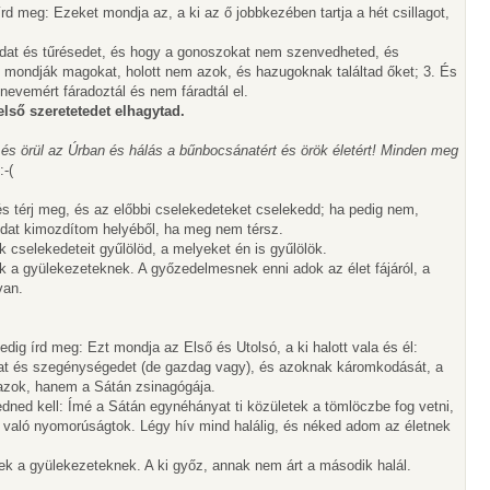
rd meg: Ezeket mondja az, a ki az ő jobbkezében tartja a hét csillagot,
godat és tűrésedet, és hogy a gonoszokat nem szenvedheted, és
k mondják magokat, holott nem azok, és hazugoknak találtad őket; 3. És
 nevemért fáradoztál és nem fáradtál el.
ső szeretetedet elhagytad.
és örül az Úrban és hálás a bűnbocsánatért és örök életért! Minden meg
és térj meg, és az előbbi cselekedeteket cselekedd; ha pedig nem,
tódat kimozdítom helyéből, ha meg nem térsz.
 cselekedeteit gyűlölöd, a melyeket én is gyűlölök.
lek a gyülekezeteknek. A győzedelmesnek enni adok az élet fájáról, a
van.
dig írd meg: Ezt mondja az Első és Utolsó, a ki halott vala és él:
at és szegénységedet (de gazdag vagy), és azoknak káromkodását, a
azok, hanem a Sátán zsinagógája.
edned kell: Ímé a Sátán egynéhányat ti közületek a tömlöczbe fog vetni,
g való nyomorúságtok. Légy hív mind halálig, és néked adom az életnek
élek a gyülekezeteknek. A ki győz, annak nem árt a második halál.