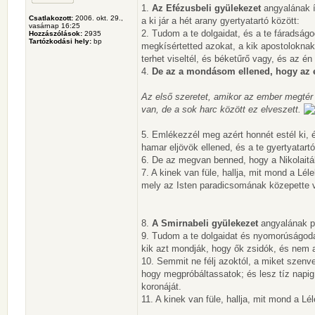
1.
Az Efézusbeli gyülekezet
angyalának í
Csatlakozott:
2006. okt. 29.,
a ki jár a hét arany gyertyatartó között:
vasárnap 16:25
2. Tudom a te dolgaidat, és a te fáradsá
Hozzászólások:
2935
Tartózkodási hely:
bp
megkísértetted azokat, a kik apostolokna
terhet viseltél, és béketűrő vagy, és az én
4.
De az a mondásom ellened, hogy az el
Az első szeretet, amikor az ember megtér 
van, de a sok harc között ez elveszett.
5. Emlékezzél meg azért honnét estél ki, 
hamar eljövök ellened, és a te gyertyatar
6. De az megvan benned, hogy a Nikolaiták
7. A kinek van füle, hallja, mit mond a Lé
mely az Isten paradicsomának közepette 
8.
A Smirnabeli gyülekezet
angyalának pe
9. Tudom a te dolgaidat és nyomorúságod
kik azt mondják, hogy ők zsidók, és nem 
10. Semmit ne félj azoktól, a miket szenv
hogy megpróbáltassatok; és lesz tíz napi
koronáját.
11. A kinek van füle, hallja, mit mond a L