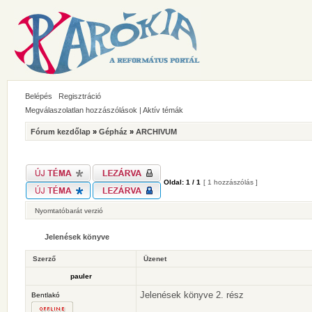
Belépés
Regisztráció
Megválaszolatlan hozzászólások
|
Aktív témák
Fórum kezdőlap
»
Gépház
»
ARCHIVUM
Oldal:
1
/
1
[ 1 hozzászólás ]
Nyomtatóbarát verzió
Jelenések könyve
Szerző
Üzenet
pauler
Jelenések könyve 2. rész
Bentlakó