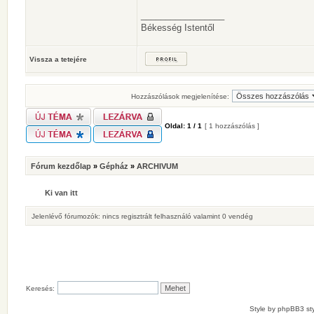
_________________
Békesség Istentől
Vissza a tetejére
Hozzászólások megjelenítése:
Oldal:
1
/
1
[ 1 hozzászólás ]
Fórum kezdőlap
»
Gépház
»
ARCHIVUM
Ki van itt
Jelenlévő fórumozók: nincs regisztrált felhasználó valamint 0 vendég
Keresés:
Style by
phpBB3 sty