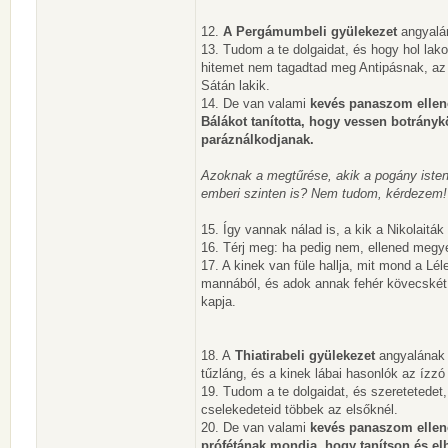
12.
A Pergámumbeli gyülekezet
angyalá
13. Tudom a te dolgaidat, és hogy hol lak
hitemet nem tagadtad meg Antipásnak, az 
Sátán lakik.
14. De van valami
kevés panaszom ellened
Bálákot tanította, hogy vessen botrányk
paráználkodjanak.
Azoknak a megtűrése, akik a pogány istent
emberi szinten is? Nem tudom, kérdezem!
15. Így vannak nálad is, a kik a Nikolaiták 
16. Térj meg: ha pedig nem, ellened megy
17. A kinek van füle hallja, mit mond a Lé
mannából, és adok annak fehér kövecskét, 
kapja.
18. A
Thiatirabeli gyülekezet
angyalának 
tűzláng, és a kinek lábai hasonlók az ízzó
19. Tudom a te dolgaidat, és szeretetedet,
cselekedeteid többek az elsőknél.
20. De van valami
kevés panaszom ellen
prófétának mondja, hogy tanítson és el