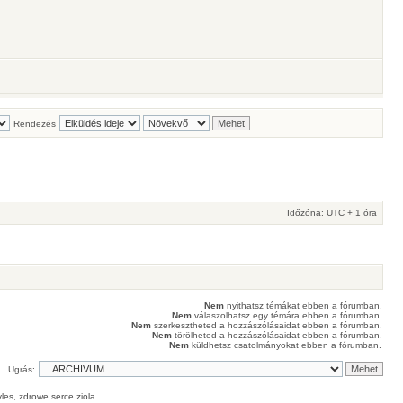
Rendezés
Időzóna: UTC + 1 óra
Nem
nyithatsz témákat ebben a fórumban.
Nem
válaszolhatsz egy témára ebben a fórumban.
Nem
szerkesztheted a hozzászólásaidat ebben a fórumban.
Nem
törölheted a hozzászólásaidat ebben a fórumban.
Nem
küldhetsz csatolmányokat ebben a fórumban.
Ugrás:
les
, zdrowe
serce
ziola