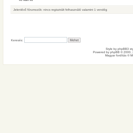
Jelenlévő fórumozók: nincs regisztrált felhasználó valamint 1 vendég
Keresés:
Style by
phpBB3 sty
Powered by
phpBB
© 2000, 
Magyar fordítás ©
M