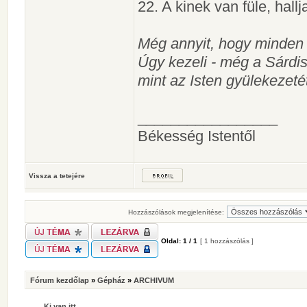
22. A kinek van füle, hal
Még annyit, hogy minden l
Úgy kezeli - még a Sárdis 
mint az Isten gyülekezeté
_________________
Békesség Istentől
Vissza a tetejére
Hozzászólások megjelenítése:
Oldal:
1
/
1
[ 1 hozzászólás ]
Fórum kezdőlap
»
Gépház
»
ARCHIVUM
Ki van itt