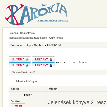
Belépés
Regisztráció
Megválaszolatlan hozzászólások
|
Aktív témák
Fórum kezdőlap
»
Gépház
»
ARCHIVUM
Oldal:
1
/
1
[ 1 hozzászólás ]
Nyomtatóbarát verzió
Jelenések könyve
Szerző
Üzenet
pauler
Jelenések könyve 2. rész
Bentlakó