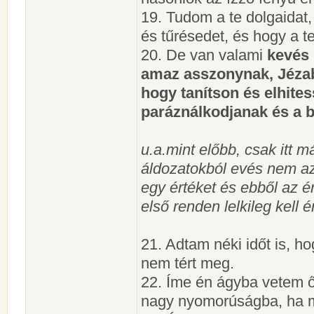
19. Tudom a te dolgaidat, 
és tűrésedet, és hogy a t
20. De van valami
kevés
amaz asszonynak, Jézab
hogy tanítson és elhite
paráználkodjanak és a 
u.a.mint előbb, csak itt 
áldozatokból evés nem azt
egy értéket és ebből az 
első renden lelkileg kell é
21. Adtam néki időt is, h
nem tért meg.
22. Íme én ágyba vetem őt
nagy nyomorúságba, ha m