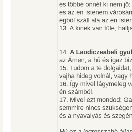
és többé onnét ki nem jő;
és az én Istenem városán
égből száll alá az én Ist
13. A kinek van füle, hal
14.
A Laodiczeabeli gyü
az Ámen, a hű és igaz bi
15. Tudom a te dolgaidat
vajha hideg volnál, vagy 
16. Így mivel lágymeleg v
én számból.
17. Mivel ezt mondod: G
semmire nincs szükségem
és a nyavalyás és szegén
Hú ez a legrosszabb állap