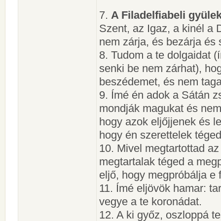
7.
A Filadelfiabeli gyüle
Szent, az Igaz, a kinél a 
nem zárja, és bezárja és 
8. Tudom a te dolgaidat (
senki be nem zárhat), ho
beszédemet, és nem taga
9. Ímé én adok a Sátán zs
mondják magukat és nem 
hogy azok eljőjjenek és le
hogy én szerettelek téged
10. Mivel megtartottad az
megtartalak téged a megpr
eljő, hogy megpróbálja e f
11. Ímé eljövök hamar: ta
vegye a te koronádat.
12. A ki győz, oszloppá 