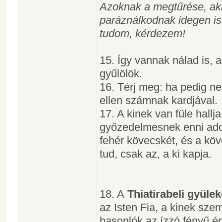
Azoknak a megtűrése, akik
paráználkodnak idegen is
tudom, kérdezem!
15. Így vannak nálad is, a 
gyűlölök.
16. Térj meg: ha pedig n
ellen számnak kardjával.
17. A kinek van füle hall
győzedelmesnek enni adok
fehér kövecskét, és a köv
tud, csak az, a ki kapja.
18. A
Thiatirabeli gyüle
az Isten Fia, a kinek szem
hasonlók az ízzó fényű é