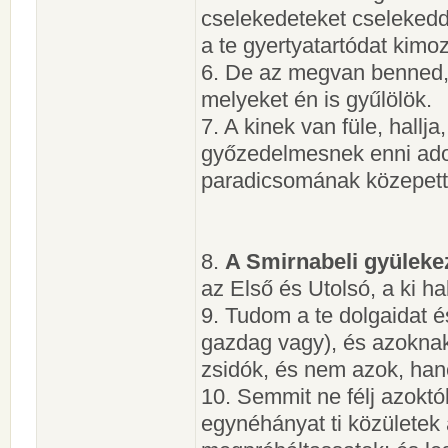
cselekedeteket cselekedd
a te gyertyatartódat kimo
6. De az megvan benned, 
melyeket én is gyűlölök.
7. A kinek van füle, hallj
győzedelmesnek enni adok 
paradicsomának közepett
8.
A Smirnabeli gyüleke
az Első és Utolsó, a ki hal
9. Tudom a te dolgaidat
gazdag vagy), és azoknak
zsidók, és nem azok, ha
10. Semmit ne félj azoktó
egynéhányat ti közületek 