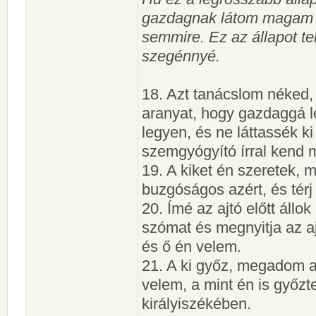
gazdagnak látom magam a
semmire. Ez az állapot t
szegénnyé.
18. Azt tanácslom néked,
aranyat, hogy gazdaggá lé
legyen, és ne láttassék k
szemgyógyító írral kend 
19. A kiket én szeretek,
buzgóságos azért, és térj
20. Ímé az ajtó előtt állo
szómat és megnyitja az a
és ő én velem.
21. A ki győz, megadom a
velem, a mint én is győz
királyiszékében.