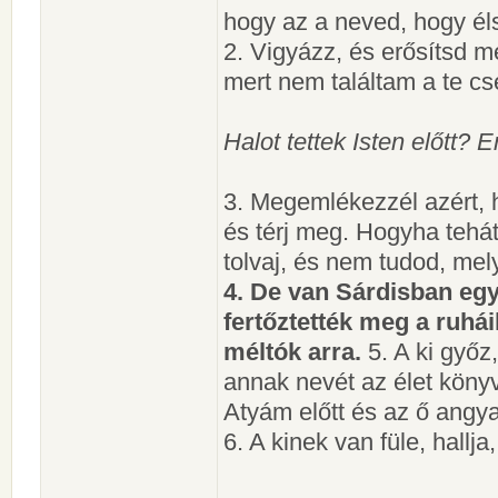
hogy az a neved, hogy éls
2. Vigyázz, és erősítsd m
mert nem találtam a te cse
Halot tettek Isten előtt? E
3. Megemlékezzél azért, h
és térj meg. Hogyha tehá
tolvaj, és nem tudod, me
4. De van Sárdisban eg
fertőztették meg a ruhái
méltók arra.
5. A ki győz
annak nevét az élet könyv
Atyám előtt és az ő angyal
6. A kinek van füle, hallj