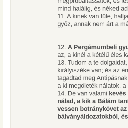
megpróbáltassatok; és le
mind halálig, és néked ad
11. A kinek van füle, hall
győz, annak nem árt a má
12.
A Pergámumbeli gy
az, a kinél a kétélű éles 
13. Tudom a te dolgaidat,
királyiszéke van; és az 
tagadtad meg Antipásnak
a ki megöleték nálatok, a 
14. De van valami
kevés 
nálad, a kik a Bálám taní
vessen botránykövet az I
bálványáldozatokból, és