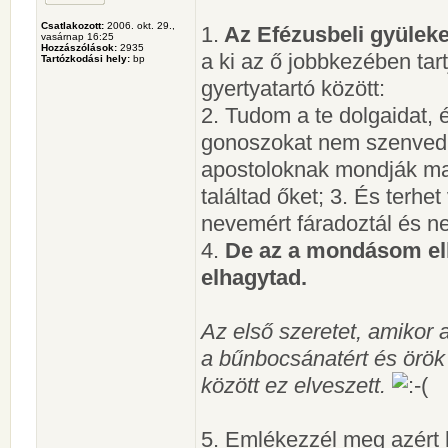
Csatlakozott:
2006. okt. 29.,
1.
Az Efézusbeli gyülek
vasárnap 16:25
Hozzászólások:
2935
a ki az ő jobbkezében tartj
Tartózkodási hely:
bp
gyertyatartó között:
2. Tudom a te dolgaidat, 
gonoszokat nem szenvedhe
apostoloknak mondják ma
találtad őket; 3. És terhet
nevemért fáradoztál és ne
4.
De az a mondásom elle
elhagytad.
Az első szeretet, amikor
a bűnbocsánatért és örök
között ez elveszett.
5. Emlékezzél meg azért h