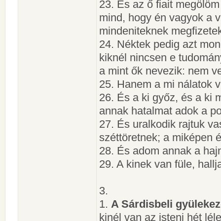
23. És az ő fiait megölöm
mind, hogy én vagyok a v
mindeniteknek megfizetek 
24. Néktek pedig azt mond
kiknél nincsen e tudomány
a mint ők nevezik: nem ve
25. Hanem a mi nálatok va
26. És a ki győz, és a ki
annak hatalmat adok a p
27. És uralkodik rajtuk v
széttöretnek; a miképen é
28. És adom annak a hajna
29. A kinek van füle, hal
3.
1.
A Sárdisbeli gyüleke
kinél van az isteni hét lél