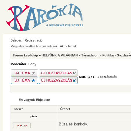
Belépés
Regisztráció
Megválaszolatlan hozzászólások
|
Aktív témák
Fórum kezdőlap
»
HELYÜNK A VILÁGBAN
»
Társadalom - Politika - Gazdasá
Moderátor:
Fony
Oldal:
1
/
1
[ 1 hozzászólás ]
Én vagyok-Ehje aser
Szerző
Üzenet
pista
Búza és konkoly.