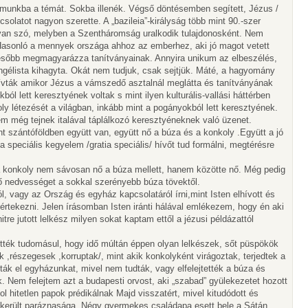
unkba a témát. Sokba illenék. Végső döntésemben segített, Jézus /
latot nagyon szerette. A „bazileia”-királyság több mint 90.-szer
l van szó, melyben a Szentháromság uralkodik tulajdonosként. Nem
asonló a mennyek országa ahhoz az emberhez, aki jó magot vetett
 később megmagyarázza tanítványainak. Annyira unikum az elbeszélés,
angélista kihagyta. Okát nem tudjuk, csak sejtjük. Máté, a hagyomány
 hívták amikor Jézus a vámszedő asztalnál meglátta és tanítványának
ól lett keresztyének voltak s mint ilyen kulturális-vallási háttérben
ly létezését a világban, inkább mint a pogányokból lett keresztyének.
m még tejnek italával táplálkozó keresztyéneknek való üzenet.
 szántóföldben együtt van, együtt nő a búza és a konkoly .Együtt a jó
a speciális kegyelem /gratia speciális/ hívőt tud formálni, megtérésre
 a konkoly nem sávosan nő a búza mellett, hanem közötte nő. Még pedig
tő nedvességet a sokkal szerényebb búza tövektől.
 vagy az Ország és egyház kapcsolatáról írni,mint Isten elhívott és
l értekezni. Jelen írásomban Isten iránti hálával emlékezem, hogy én aki
tre jutott lelkész milyen sokat kaptam ettől a jézusi példázattól
ték tudomásul, hogy idő múltán éppen olyan lelkészek, sőt püspökök
k ,részegesek ,korruptak/, mint akik konkolyként virágoztak, terjedtek a
k el egyházunkat, mivel nem tudták, vagy elfelejtették a búza és
k. Nem felejtem azt a budapesti orvost, aki „szabad” gyülekezetet hozott
ol hitetlen papok prédikálnak Majd visszatért, mivel kitudódott és
a került paráznasága. Négy gyermekes családapa esett bele a Sátán