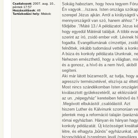
Sokáig haboztam, hogy hova tegyem Fórum
Csatlakozott:
2007. aug. 10.,
péntek 17:57
Én vagyok…/szava. Isten országa szókapcso
Hozzászólások:
46
Tartózkodási hely:
Miskolc
szerepel Jézus ajkán. Arról a királyságró
mennyországról van szó, hanem ahhoz:” H
főldjébe .”/Máté 13./ A példázatot Jézus
hogy egyedül Máténál találjuk. A többi ev
szerint az író, zsidó ember volt. Lévinek
fogadta. Evangéliumának címzettjei, zsidókb
felnőttek, inkább tudomásul vették a konko
A búza és konkoly példázata Urunknak, ne
Nehezen emészthető, hogy a világban, mint
és a gonosz, a hívő és a nem hivő, akiből 
segíteni.
Aki már látott búzamezőt, az tudja, hogy
agresszív természetével, elszívja az élte
Most nincs szándékomban Isten országáról,
kiválasztott gyülekezetéről, az eklézsiáró
az un. „népegyház” kereteiben felnövő és hi
.Megóvott elbukástól ,csalódástól. Azt
hiszem Luther és Kálvinunk szomorúan vet
jelentek meg a reformáció talaján /parázná
római egyházban. Hányan és hányan hagytá
konkoly példázatát. Új közösséget kreálta
létre, és elhagyta „bűnös” egyházunkat, ah
bizonyítékkal /szerelmes levél /napvilágr