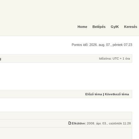
Home
Belépés
GyIK
Keresés
Pontos idő: 2026. aug. 07., péntek 07:23
g
Időzóna: UTC + 1 óra
Előző téma
|
Következő téma
Elküldve:
2008. ápr. 03., csütörtök 11:26