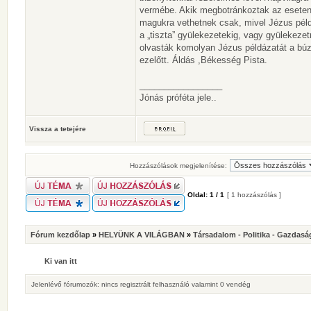
vermébe. Akik megbotránkoztak az eseten, 
magukra vethetnek csak, mivel Jézus péld
a „tiszta” gyülekezetekig, vagy gyülekeze
olvasták komolyan Jézus példázatát a búzá
ezelőtt. Áldás ,Békesség Pista.
_________________
Jónás próféta jele..
Vissza a tetejére
Hozzászólások megjelenítése:
Oldal:
1
/
1
[ 1 hozzászólás ]
Fórum kezdőlap
»
HELYÜNK A VILÁGBAN
»
Társadalom - Politika - Gazdasá
Ki van itt
Jelenlévő fórumozók: nincs regisztrált felhasználó valamint 0 vendég