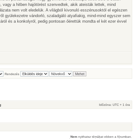
vagy a hitben hajótörést szenvedtek, akik ateisták lettek, mind
ázata nem volt eledelük. A világból kivonuló esszénusoktól el egészen
tről gyülekezetre vándorló, szaladgáló atyafiakig, mind-mind egyszer sem
ról és a konkolyról, pedig pontosan őérettük mondta el két ezer évvel
Rendezés
g
Időzóna: UTC + 1 óra
Nem
nyithatsz témákat ebben a fórumban.