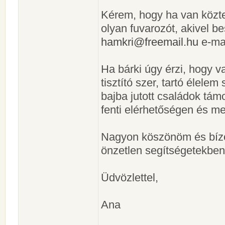
Kérem, hogy ha van köztet
olyan fuvarozót, akivel b
hamkri@freemail.hu
e-mai
Ha bárki úgy érzi, hogy va
tisztító szer, tartó élelem
bajba jutott családok tá
fenti elérhetőségen és me
Nagyon köszönöm és bízo
önzetlen segítségetekben
Üdvözlettel,
Ana