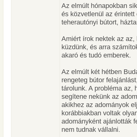
Az elmúlt hónapokban sike
és közvetlenül az érintett
teherautónyi bútort, házta
Amiért írok nektek az az,
küzdünk, és arra számítok
akaró és tudó emberek.
Az elmúlt két hétben Buda
rengeteg bútor felajánlás
tárolunk. A probléma az, 
segítene nekünk az adomá
akikhez az adományok elj
korábbiakban voltak olyan 
adományként ajánlották fe
nem tudnak vállalni.