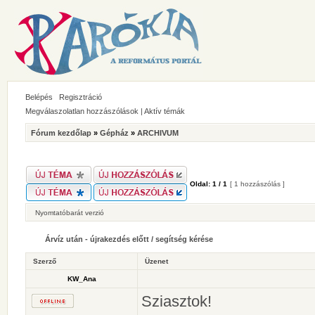
Belépés
Regisztráció
Megválaszolatlan hozzászólások
|
Aktív témák
Fórum kezdőlap
»
Gépház
»
ARCHIVUM
Oldal:
1
/
1
[ 1 hozzászólás ]
Nyomtatóbarát verzió
Árvíz után - újrakezdés előtt / segítség kérése
Szerző
Üzenet
KW_Ana
Sziasztok!