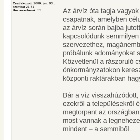
Csatlakozott:
2009. jan. 03.,
szombat 21:51
Az árvíz óta tagja vagyok
Hozzászólások:
32
csapatnak, amelyben cél
az árvíz során bajba jut
kapcsolódunk semmilyen 
szervezethez, magánemb
próbálunk adományokat s
Közvetlenül a rászoruló
önkormányzatokon kereszt
központi raktárakban ha
Bár a víz visszahúzódott
ezekről a településekről
megtorpant az országban 
most vannak a legnehezeb
mindent – a semmiből.