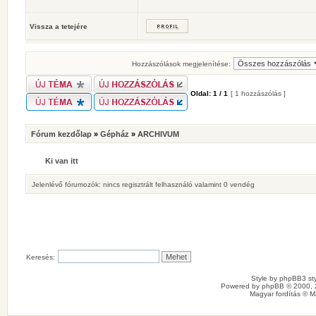
Vissza a tetejére
Hozzászólások megjelenítése:
Oldal:
1
/
1
[ 1 hozzászólás ]
Fórum kezdőlap
»
Gépház
»
ARCHIVUM
Ki van itt
Jelenlévő fórumozók: nincs regisztrált felhasználó valamint 0 vendég
Keresés:
Style by
phpBB3 sty
Powered by
phpBB
© 2000, 
Magyar fordítás ©
M