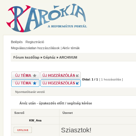
Belépés
Regisztráció
Megválaszolatlan hozzászólások
|
Aktív témák
Fórum kezdőlap
»
Gépház
»
ARCHIVUM
Oldal:
1
/
1
[ 1 hozzászólás ]
Nyomtatóbarát verzió
Árvíz után - újrakezdés előtt / segítség kérése
Szerző
Üzenet
KW_Ana
Sziasztok!