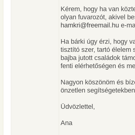
Kérem, hogy ha van köztet
olyan fuvarozót, akivel b
hamkri@freemail.hu
e-mai
Ha bárki úgy érzi, hogy va
tisztító szer, tartó élelem
bajba jutott családok tá
fenti elérhetőségen és me
Nagyon köszönöm és bízo
önzetlen segítségetekben
Üdvözlettel,
Ana