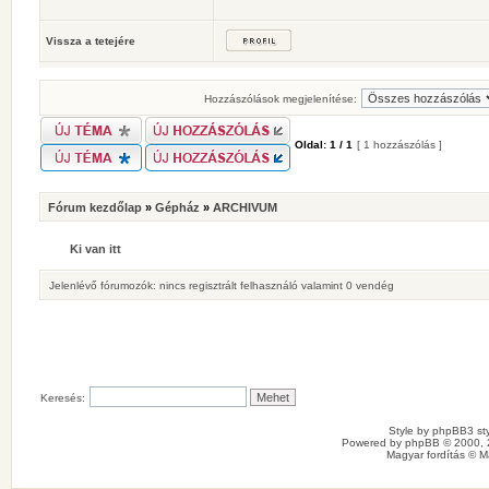
Vissza a tetejére
Hozzászólások megjelenítése:
Oldal:
1
/
1
[ 1 hozzászólás ]
Fórum kezdőlap
»
Gépház
»
ARCHIVUM
Ki van itt
Jelenlévő fórumozók: nincs regisztrált felhasználó valamint 0 vendég
Keresés:
Style by
phpBB3 sty
Powered by
phpBB
© 2000, 
Magyar fordítás ©
M