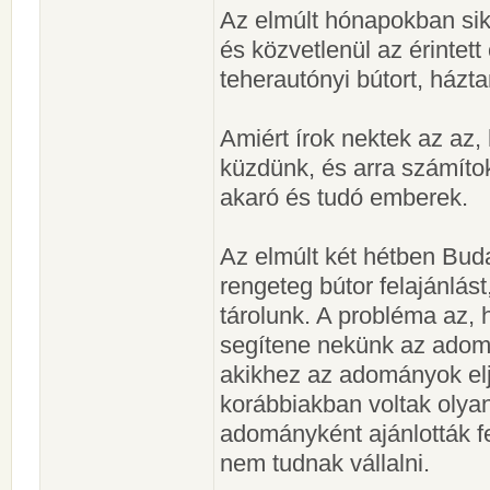
Az elmúlt hónapokban sike
és közvetlenül az érintett
teherautónyi bútort, házta
Amiért írok nektek az az,
küzdünk, és arra számítok
akaró és tudó emberek.
Az elmúlt két hétben Buda
rengeteg bútor felajánlás
tárolunk. A probléma az, 
segítene nekünk az adomá
akikhez az adományok elj
korábbiakban voltak olyan 
adományként ajánlották fe
nem tudnak vállalni.