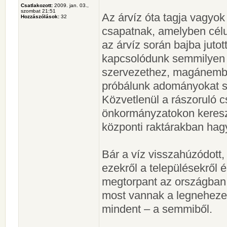
Csatlakozott:
2009. jan. 03.,
szombat 21:51
Az árvíz óta tagja vagyok
Hozzászólások:
32
csapatnak, amelyben cél
az árvíz során bajba jut
kapcsolódunk semmilyen 
szervezethez, magánemb
próbálunk adományokat s
Közvetlenül a rászoruló
önkormányzatokon kereszt
központi raktárakban ha
Bár a víz visszahúzódott
ezekről a településekről
megtorpant az országban 
most vannak a legnehezeb
mindent – a semmiből.