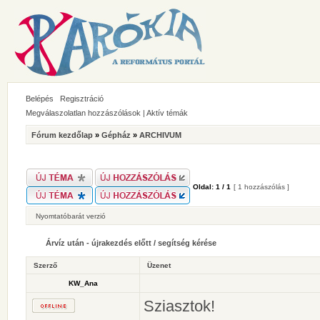
Belépés
Regisztráció
Megválaszolatlan hozzászólások
|
Aktív témák
Fórum kezdőlap
»
Gépház
»
ARCHIVUM
Oldal:
1
/
1
[ 1 hozzászólás ]
Nyomtatóbarát verzió
Árvíz után - újrakezdés előtt / segítség kérése
Szerző
Üzenet
KW_Ana
Sziasztok!