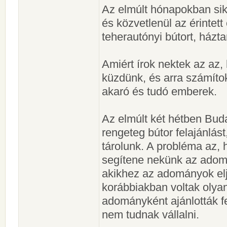
Az elmúlt hónapokban sike
és közvetlenül az érintett
teherautónyi bútort, házta
Amiért írok nektek az az,
küzdünk, és arra számítok
akaró és tudó emberek.
Az elmúlt két hétben Buda
rengeteg bútor felajánlás
tárolunk. A probléma az, 
segítene nekünk az adomá
akikhez az adományok elj
korábbiakban voltak olyan 
adományként ajánlották fe
nem tudnak vállalni.