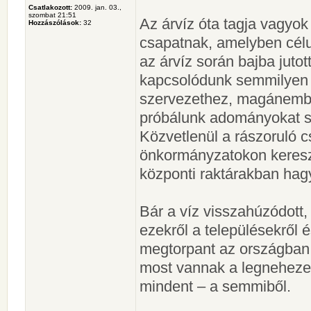
Csatlakozott:
2009. jan. 03.,
szombat 21:51
Az árvíz óta tagja vagyok
Hozzászólások:
32
csapatnak, amelyben cél
az árvíz során bajba jut
kapcsolódunk semmilyen 
szervezethez, magánemb
próbálunk adományokat s
Közvetlenül a rászoruló
önkormányzatokon kereszt
központi raktárakban ha
Bár a víz visszahúzódott
ezekről a településekről
megtorpant az országban 
most vannak a legnehezeb
mindent – a semmiből.