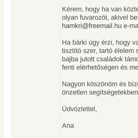
Kérem, hogy ha van köztet
olyan fuvarozót, akivel b
hamkri@freemail.hu
e-mai
Ha bárki úgy érzi, hogy va
tisztító szer, tartó élelem
bajba jutott családok tá
fenti elérhetőségen és me
Nagyon köszönöm és bízo
önzetlen segítségetekben
Üdvözlettel,
Ana