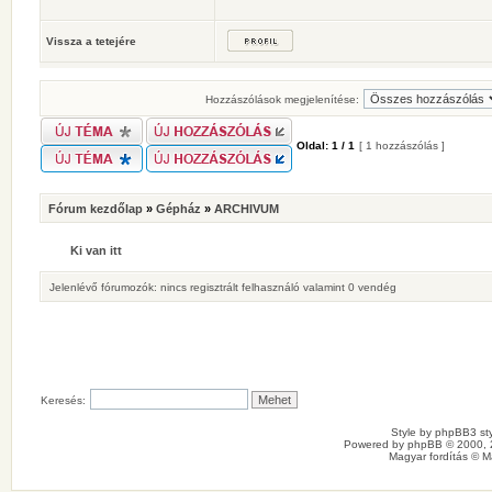
Vissza a tetejére
Hozzászólások megjelenítése:
Oldal:
1
/
1
[ 1 hozzászólás ]
Fórum kezdőlap
»
Gépház
»
ARCHIVUM
Ki van itt
Jelenlévő fórumozók: nincs regisztrált felhasználó valamint 0 vendég
Keresés:
Style by
phpBB3 sty
Powered by
phpBB
© 2000, 
Magyar fordítás ©
M