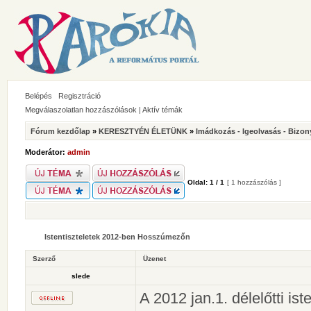
Belépés
Regisztráció
Megválaszolatlan hozzászólások
|
Aktív témák
Fórum kezdőlap
»
KERESZTYÉN ÉLETÜNK
»
Imádkozás - Igeolvasás - Bizon
Moderátor:
admin
Oldal:
1
/
1
[ 1 hozzászólás ]
Istentiszteletek 2012-ben Hosszúmezőn
Szerző
Üzenet
slede
A 2012 jan.1. délelőtti ist