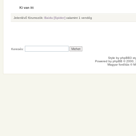
Ki van itt
Jelenlévő fórumozók:
Baidu [Spider]
valamint 1 vendég
Keresés:
Style by
phpBB3 sty
Powered by
phpBB
© 2000, 
Magyar fordítás ©
M