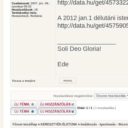
http://data.hu/get/4573
Csatlakozott:
2007. jún. 09.,
szombat 09:33
Hozzászólások:
19
Tartózkodási hely:
Hosszúmező, Románia
A 2012 jan.1 délutáni isten
http://data.hu/get/4575
_________________
Soli Deo Gloria!
Ede
Vissza a tetejére
Hozzászólások megjelenítése:
Oldal:
1
/
1
[ 1 hozzászólás ]
Fórum kezdőlap
»
KERESZTYÉN ÉLETÜNK
»
Imádkozás - Igeolvasás - Bizon