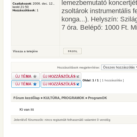
lemezbemutató koncertjét
Csatlakozott:
2006. dec. 12.,
kedd 21:50
zsoltárok instrumentális f
Hozzászólások:
1
konga...). Helyszín: Szilá
7 óra. Belépő: 1000 Ft. M
Vissza a tetejére
Hozzászólások megjelenítése:
Oldal:
1
/
1
[ 1 hozzászólás ]
Fórum kezdőlap
»
KULTÚRA, PROGRAMOK
»
ProgramOK
Ki van itt
Jelenlévő fórumozók: nincs regisztrált felhasználó valamint 0 vendég