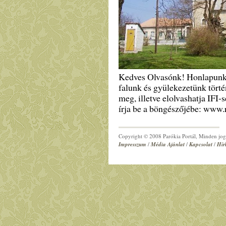
Kedves Olvasónk! Honlapunk
falunk és gyülekezetünk történ
meg, illetve elolvashatja IFI-
írja be a böngészőjébe: www.
Copyright © 2008 Parókia Portál, Minden jog 
Impresszum
/
Média Ajánlat
/
Kapcsolat
/
Hír