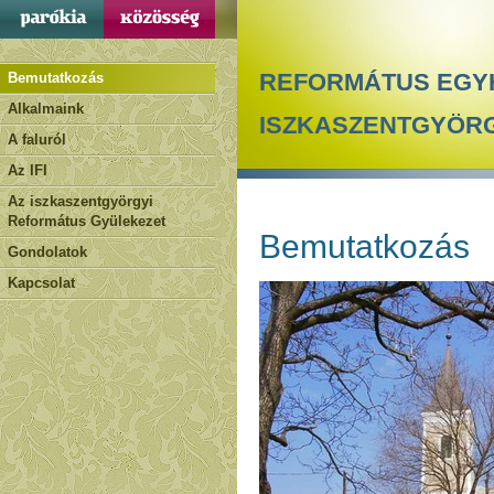
REFORMÁTUS EGY
Bemutatkozás
Alkalmaink
ISZKASZENTGYÖR
A faluról
Az IFI
Az iszkaszentgyörgyi
Református Gyülekezet
Bemutatkozás
Gondolatok
Kapcsolat