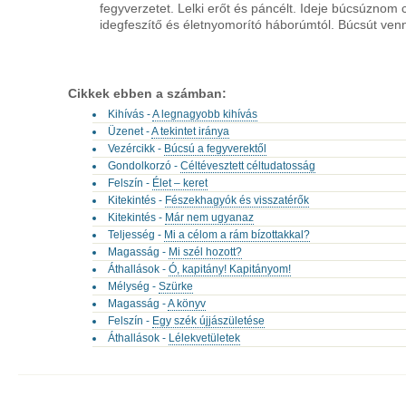
fegyverzetet. Lelki erőt és páncélt. Ideje búcsúznom 
idegfeszítő és életnyomorító háborúmtól. Búcsút venn
Cikkek ebben a számban:
Kihívás -
A legnagyobb kihívás
Üzenet -
A tekintet iránya
Vezércikk -
Búcsú a fegyverektől
Gondolkorzó -
Céltévesztett céltudatosság
Felszín -
Élet – keret
Kitekintés -
Fészekhagyók és visszatérők
Kitekintés -
Már nem ugyanaz
Teljesség -
Mi a célom a rám bízottakkal?
Magasság -
Mi szél hozott?
Áthallások -
Ó, kapitány! Kapitányom!
Mélység -
Szürke
Magasság -
A könyv
Felszín -
Egy szék újjászületése
Áthallások -
Lélekvetületek