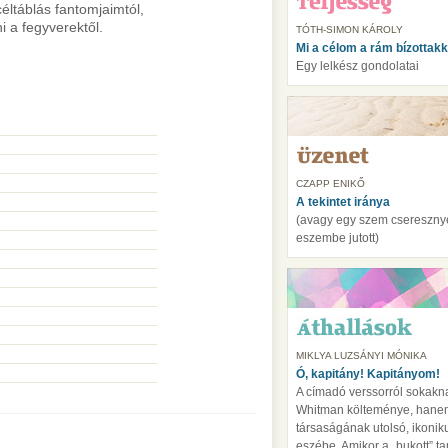
céltáblás fantomjaimtól,
i a fegyverektől.
TÓTH-SIMON KÁROLY
Mi a célom a rám bízottakk
Egy lelkész gondolatai
CZAPP ENIKŐ
A tekintet iránya
(avagy egy szem cseresznye
eszembe jutott)
MIKLYA LUZSÁNYI MÓNIKA
Ó, kapitány! Kapitányom!
A címadó verssorról sokak
Whitman költeménye, hanem 
társaságának utolsó, ikoniku
eszébe. Amikor a „bukott” ta