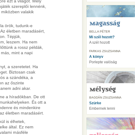
re ezt a világot. Mely
játék szereplői lennénk,
 miközben valakik
bla örök, tudunk-e
. Az életben maradásért,
BELLA PÉTER
on. Tépjük,
Mi szél hozott?
zem, leszem. Ha nem
A szél hozott
előttünk a rossz példák,
FARKAS ZSUZSANNA
a más, mint a napi
A könyv
Porlepte valóság
nyt, a szeretetet. Ha
eget. Biztosan csak
lós a szándéka, a
en az őszinte
 hanem adni akar.
nne a híradókban. De ott
BAGDÁN ZSUZSANNA
munkahelyeken. És ott a
Szürke
indenre és mindenkire
Embernek lenni
l az életben maradásért.
ül is élhetek,
elke által. Ez nem
 valami másféle