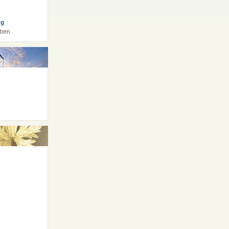
ág
tben