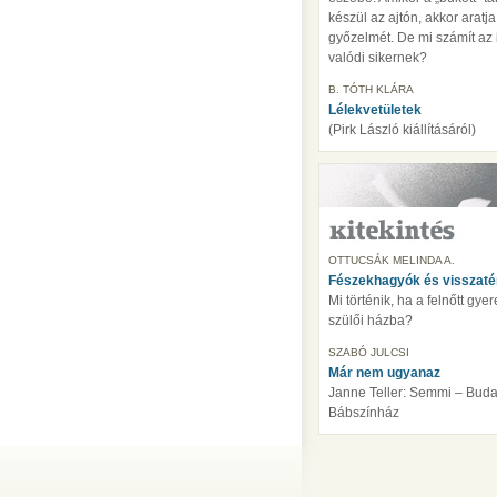
készül az ajtón, akkor arat
győzelmét. De mi számít az
valódi sikernek?
B. TÓTH KLÁRA
Lélekvetületek
(Pirk László kiállításáról)
OTTUCSÁK MELINDA A.
Fészekhagyók és visszaté
Mi történik, ha a felnőtt gye
szülői házba?
SZABÓ JULCSI
Már nem ugyanaz
Janne Teller: Semmi – Bud
Bábszínház