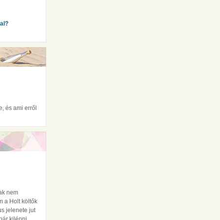
al?
, és ami erről
nak nem
a Holt költők
s jelenete jut
nár kilépni