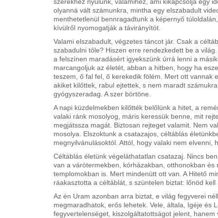
szerekhez nyúlunk, valamihez, ami kikapcsolja egy idő
olyanná vált számunkra, mintha egy elszabadult video
menthetetlenül bennragadtunk a képernyő túloldalán,
kívülről nyomogatják a távirányítót.
Valami elszabadult, végzetes táncot jár. Csak a céltá
szabadulni tőle? Hiszen erre rendezkedett be a világ
a felszínen maradásért igyekszünk úrrá lenni a másik
marcangoljuk az életét, abban a hitben, hogy ha es
teszem, ő fal fel, ő kerekedik fölém. Mert ott vannak 
akiket kilőttek, rabul ejtettek, s nem maradt számukr
gyógyszeradag. A szer börtöne.
A napi küzdelmekben kilőtték belőlünk a hitet, a remé
valaki ránk mosolyog, máris keressük benne, mit rejt
megjátssza magát. Biztosan rejteget valamit. Nem va
mosolya. Elszoktunk a csatazajos, céltáblás életünkb
megnyilvánulásoktól. Attól, hogy valaki nem elvenni,
Céltáblás életünk végeláthatatlan csatazaj. Nincs be
van a várótermekben, kórházakban, otthonokban és 
templomokban is. Mert mindenütt ott van. A Hitető m
ráakasztotta a céltáblát, s szüntelen biztat: lőnöd kel
Az én Uram azonban arra biztat, e világ fegyverei nélk
megmaradhatok, erős lehetek. Vele, általa, Igéje és L
fegyvertelenséget, kiszolgáltatottságot jelent, hanem