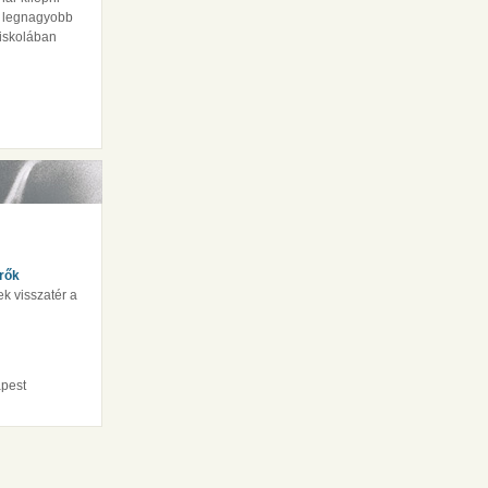
ja legnagyobb
 iskolában
rők
rek visszatér a
apest