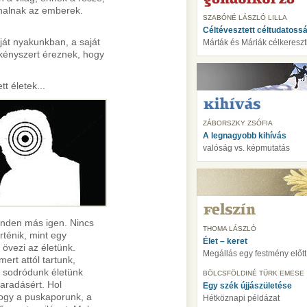
 halnak az emberek.
SZABÓNÉ LÁSZLÓ LILLA
Céltévesztett céltudatoss
át nyakunkban, a saját
Márták és Máriák célkeresz
 kényszert éreznek, hogy
t életek...
ZÁBORSZKY ZSÓFIA
A legnagyobb kihívás
valóság vs. képmutatás
inden más igen. Nincs
THOMA LÁSZLÓ
rténik, mint egy
Élet – keret
 övezi az életünk.
Megállás egy festmény előtt
ert attól tartunk,
a sodródunk életünk
BÖLCSFÖLDINÉ TÜRK EMESE
aradásért. Hol
Egy szék újjászületése
fogy a puskaporunk, a
Hétköznapi példázat