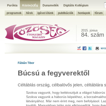
Parókia
Közös(s)Ég
Dunamellék
Digitális Kollégium
programok
hírek
igével élünk
publikációk
honlapok
fórum
2015. június
84. szám
NYO
Fábián Tibor
Búcsú a fegyverektől
Céltáblás ország, célbalövős jelen, céltáblára s
Szokva vagyunk, hogy kettéosztjuk a világot háborús 
Szokva vagyunk a háborús képekhez, a borzalmakho
látványához. Már nem érint meg, nem befolyásol. Laz
tovább. Magunkban talán már elkönyveltük, hogy ilyen