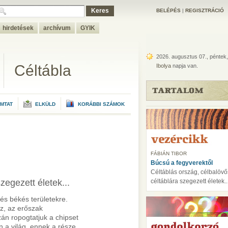
Keres
BELÉPÉS
|
REGISZTRÁCIÓ
hirdetések
archívum
GYIK
2026. augusztus 07., péntek,
Céltábla
Ibolya
napja van.
MTAT
ELKÜLD
KORÁBBI SZÁMOK
FÁBIÁN TIBOR
Búcsú a fegyverektől
Céltáblás ország, célbalövős
zegezett életek...
céltáblára szegezett életek..
és békés területekre.
z, az erőszak
án ropogtatjuk a chipset
 a világ, ennek a része,