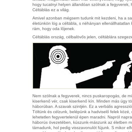
hogy tucatnyi helyen állandóan szólnak a fegyverek,
Céltáblás ez a világ.
Amivel azonban mégsem tudunk mit kezdeni, ha a saj
életünkön lóg a céltábla, s néhányan ellenállhatatlan
rám, hogy oda lőjenek.
Céltáblás ország, célbalövős jelen, céltáblára szegezet
Nem szólnak a fegyverek, nincs puskaropogás, de m
kiserkenő vér, csak kiserkenő kín. Minden más úgy tö
háborúban. A szavak szintjén. Ez a verbális agresszió
Töltünk és célzunk, belépünk a hadviselő felek közé, m
lehetetlen fegyvertelenül épen maradni. Napról napr
háborús övezetében, kúszunk-mászunk az életben m
támadunk, hol pedig visszavonulót fújunk. S mikor el