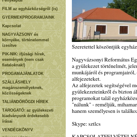
Fényképtár
FILM az egyházközségről (is)
GYERMEKPROGRAMJAINK
Kapcsolat
NAGYVÁZSONY és
környéke, történelemmel
Szeretettel köszöntjük egyhá
ízesítve
PIK-NIK: ifjúsági hírek,
Nagyvázsonyi Református Eg
események (nem csak
a gyülekezet történelmét, jelen
fiataloknak!)
munkájáról és programjairól, 
PROGAMAJÁNLATOK
alfejezeteket.
SZÁLLÁSHELY
Az alfejezetek segítségével 
magánszemélyeknek,
gyülekezeteinkről és bizton ál
közösségeknek
programokat talál egyházközsé
TALIÁNDÖRÖGDI HÍREK
"nálunk" - reméljük, mihamar
hanem személyesen is találko
TÁROGATÓ: az gyülekezeti
kiadványunk érdekesebb
írásai
Skype: sztlcs
VENDÉGKÖNYV
KAPCSOLATFELVÉTELNÉ