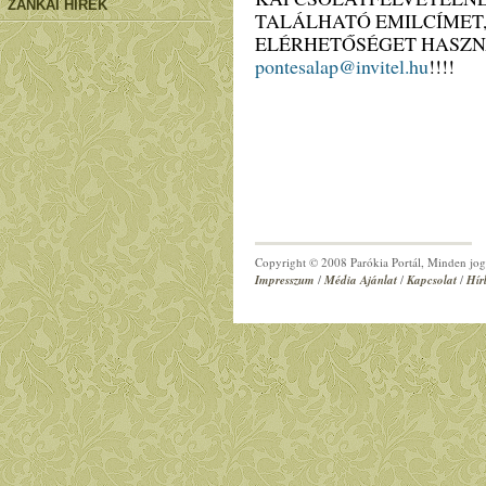
ZÁNKAI HÍREK
TALÁLHATÓ EMILCÍMET,
ELÉRHETŐSÉGET HASZN
pontesalap@invitel.hu
!!!!
Copyright © 2008 Parókia Portál, Minden jog 
Impresszum
/
Média Ajánlat
/
Kapcsolat
/
Hír