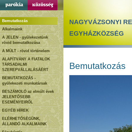
NAGYVÁZSONYI R
Bemutatkozás
Alkalmaink
EGYHÁZKÖZSÉG
A JELEN - gyülekezetünk
rövid bemutatkozása
A MÚLT - rövid történelem
ALAPÍTVÁNY A FIATALOK
Bemutatkozás
TÁRSADALMI
SZEREPVÁLLALÁSÁÉRT
BEMUTATKOZÁS -
gyülekezeti munkatársak
BESZÁMOLÓ az elmúlt évek
JELENTŐSEBB
ESEMÉNYEIRŐL
EGYÉB HÍREK
ELÉRHETŐSÉGÜNK,
ÁLLANDÓ ALKALMAINK