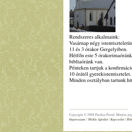
Rendszeres alkalmaink:
Vasárnap négy istentiszteletü
11 és 3 órakor Gergelyiben.
Hétfőn este 5 órakorimaóránk,
bibliaóránk van.
Pénteken tartjuk a konfirmáci
10 órától gyerekistentisztelet.
Minden osztályban tartunk hit
Copyright © 2008 Parókia Portál, Minden jog 
Impresszum
/
Média Ajánlat
/
Kapcsolat
/
Hír