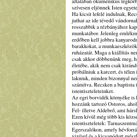
általában ökumenikus légkörbe
szívesen eljönnek Isten egyete
Ha kicsit lefelé indulnak, Rec
juthat az ide tévedő vándorna
rosszabbik a rézbányához kap
munkatábor. Jelenleg emlékmű,
erdőben kell jobbra kanyarodni,
barakkokat, a munkaeszközöket
ruházatát. Maga a kiállítás n
csak akkor döbbenünk meg, ha
életébe, akik nem csak kirándu
próbálniuk a karcert, és télen
lakniuk, minden bizonnyal ne
számítva. Recsken a baptista
istentiszteleteinket.
Az egri borvidék környéke is h
hozzánk tartozó Ostoros, ahol
Fel- illetve Aldebrő, ami hárs
Ezen kívül még több kis köz
istentiszteletek: Tarnaszentm
Egerszalókon, amely hévforrá
vizével és a kicsapódott mész