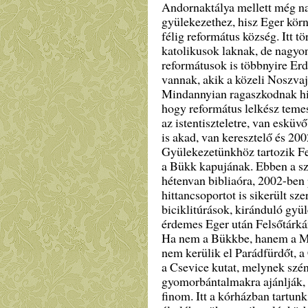
Andornaktálya mellett még na
gyülekezethez, hisz Eger körn
félig református község. Itt t
katolikusok laknak, de nagyo
reformátusok is többnyire Erd
vannak, akik a közeli Noszvajr
Mindannyian ragaszkodnak hit
hogy református lelkész teme
az istentiszteletre, van eskü
is akad, van keresztelő és 2002
Gyülekezetünkhöz tartozik Fe
a Bükk kapujának. Ebben a s
hétenvan bibliaóra, 2002-ben
hittancsoportot is sikerült sz
biciklitúrások, kiránduló gy
érdemes Eger után Felsőtárkán
Ha nem a Bükkbe, hanem a Má
nem kerülik el Parádfürdőt, a
a Csevice kutat, melynek szén
gyomorbántalmakra ajánlják,
finom. Itt a kórházban tartunk 