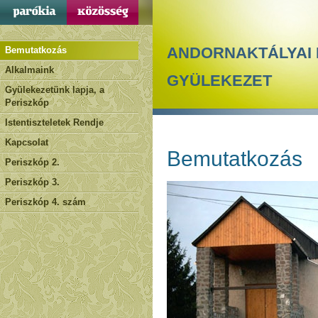
ANDORNAKTÁLYAI
Bemutatkozás
Alkalmaink
GYÜLEKEZET
Gyülekezetünk lapja, a
Periszkóp
Istentiszteletek Rendje
Kapcsolat
Bemutatkozás
Periszkóp 2.
Periszkóp 3.
Periszkóp 4. szám