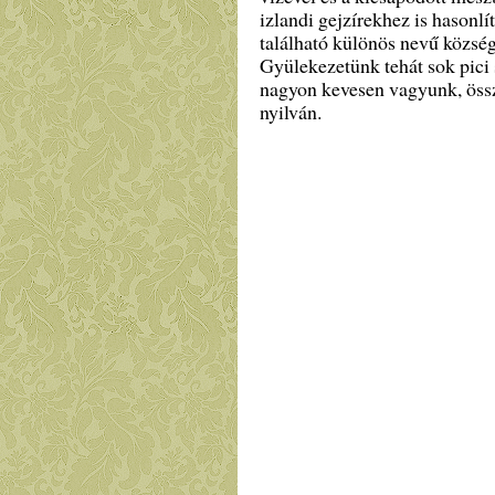
izlandi gejzírekhez is hasonlí
található különös nevű közsé
Gyülekezetünk tehát sok pici s
nagyon kevesen vagyunk, össz
nyilván.