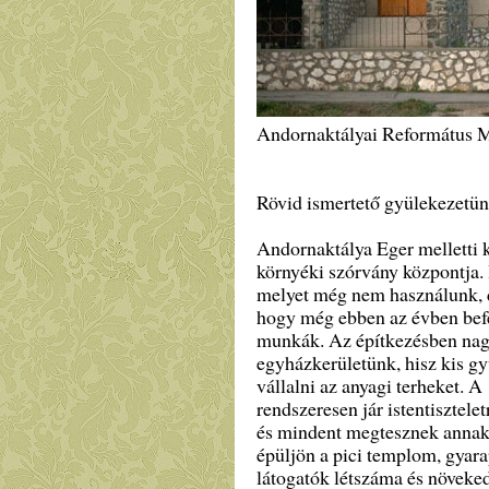
Andornaktályai Református 
Rövid ismertető gyülekezetün
Andornaktálya Eger melletti k
környéki szórvány központja.
melyet még nem használunk, 
hogy még ebben az évben bef
munkák. Az építkezésben nagy
egyházkerületünk, hisz kis g
vállalni az anyagi terheket. A
rendszeresen jár istentisztele
és mindent megtesznek annak
épüljön a pici templom, gyarap
látogatók létszáma és növeked