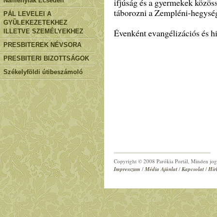
Naményiak Ecseden
ifjúság és a gyermekek közös
táborozni a Zempléni-hegysé
PÁL LEVELEI A
GYÜLEKEZETEKHEZ
Évenként evangélizációs és hi
ILLETVE SZEMÉLYEKHEZ
PRESBITEREK NÉVSORA
PRESBITERI BIZOTTSÁGOK
Székelyföldi útibeszámoló
Copyright © 2008 Parókia Portál, Minden jog 
Impresszum
/
Média Ajánlat
/
Kapcsolat
/
Hír