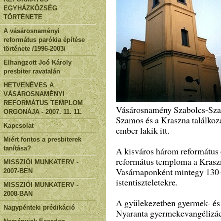
EGYHÁZKÖZSÉG
TÖRTÉNETE
A vásárosnaményi
református parókia építése
története /1996-2003/
Elhangzott Joó Károly
presbiter ravatalán
HETVENÉVES A
VÁSÁROSNAMÉNYI
REFORMÁTUS TEMPLOM
Vásárosnamény Szabolcs-Sza
ORGONÁJA - 2007. 11. 11.
Szamos és a Kraszna találkoz
Kapcsolat
ember lakik itt.
Miért fontos a presbiterek
tanítása?
A kisváros három református 
református temploma a Kraszna
MISSZIÓI MUNKATERV -
Vasárnaponként mintegy 130-
2007-BEN
istentiszteletekre.
MISSZIÓI MUNKATERV -
2008-BAN
A gyülekezetben gyermek- és i
Nagypénteki prédikáció
Nyaranta gyermekevangélizáció