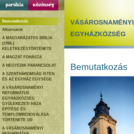
VÁSÁROSNAMÉNYI
Bemutatkozás
Alkalmaink
EGYHÁZKÖZSÉG
A MAGYARÁZATOS BIBLIA
(1996.)
KELETKEZÉSTÖRTÉNETE
A MAGZAT FOHÁSZA
Bemutatkozás
A NEGYEDIK PARANCSOLAT
A SZENTHÁROMSÁG ISTEN
ÉS AZ EGYHÁZ EGYSÉGE
A VÁSÁROSNAMÉNYI
REFORMÁTUS
EGYHÁZKÖZSÉG
GYÜLEKEZETI HÁZA
ÉPÍTÉSE ÉS
TEMPLOMRENOVÁLÁSA
TÖRTÉNETE /20
A VÁSÁROSNAMÉNYI
REFORMÁTUS